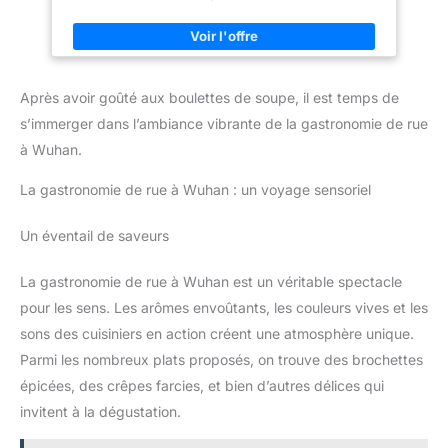
en plastique ou en métal. Utilisation polyvalente : ce panier
vapeur est parfait pour cuire à la vapeur une variété d'aliments,
y compris les boulettes, les légumes, les fruits de mer, et plus
encore. Il aide à conserver les nutriments et les saveurs des
aliments tout en les gardant humides et tendres. Facile à
utiliser : il suffit de placer le panier vapeur sur une casserole
Après avoir goûté aux boulettes de soupe, il est temps de
d'eau bouillante, d'ajouter vos aliments et de laisser la vapeur
faire le travail. Le design empilable vous permet de cuire
s’immerger dans l’ambiance vibrante de la gastronomie de rue
plusieurs plats à la fois. Contenu de l'emballage : 1 cage en
bambou, 1 housse en bambou
à Wuhan.
La gastronomie de rue à Wuhan : un voyage sensoriel
Un éventail de saveurs
La gastronomie de rue à Wuhan est un véritable spectacle
pour les sens. Les arômes envoûtants, les couleurs vives et les
sons des cuisiniers en action créent une atmosphère unique.
Parmi les nombreux plats proposés, on trouve des brochettes
épicées, des crêpes farcies, et bien d’autres délices qui
invitent à la dégustation.