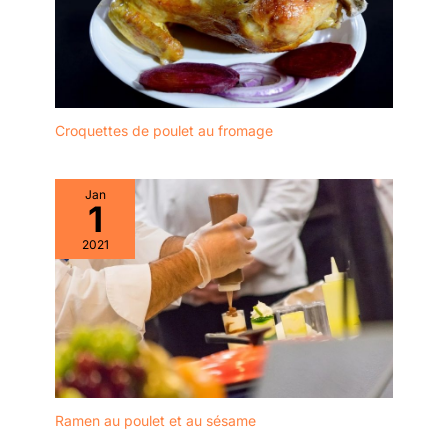
Croquettes de poulet au fromage
Jan
1
2021
Ramen au poulet et au sésame