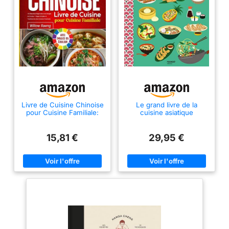
Livre de Cuisine Chinoise
Le grand livre de la
pour Cuisine Familiale:
cuisine asiatique
140 Recettes Régionales
avec Images en Couleur
– Repas Simples et
15,81 €
29,95 €
Traditionnels des
Cuisines Familiales