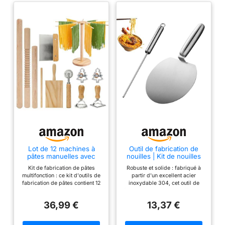
Lot de 12 machines à
Outil de fabrication de
pâtes manuelles avec
nouilles | Kit de nouilles
support de séchage des
compact manuel pour la
Kit de fabrication de pâtes
Robuste et solide : fabriqué à
pâtes, rouleau à pâtes,
maison – Outil de coupe
multifonction : ce kit d'outils de
partir d'un excellent acier
planche à gnocchi,
de nouilles manuel
fabrication de pâtes contient 12
inoxydable 304, cet outil de
emporte-pièces pour
multifonctionnel anti-
pièces : support à pâtes, moule
fabrication de nouilles offre une
ravioli, coupe-pâtes, kit
brûlure pour tranches de
à ravioli, rouleau à pâtisserie,
résistance parfaite et une
de fabrication de pâtes
viande, nouilles
36,99 €
13,37 €
planche à gnocchi, coupe-pâte,
résistance à la rouille, assurant
roue à pâtes et deux tampons à
une durabilité durable et une
raviolis. Le kit de fabrication de
performance fiable Poignée