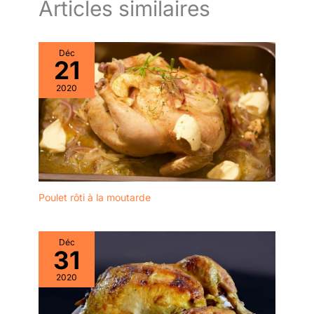
Articles similaires
Déc
21
2020
Poulet rôti à la moutarde
Déc
31
2020