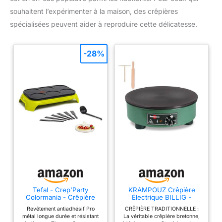
souhaitent l’expérimenter à la maison, des crêpières
spécialisées peuvent aider à reproduire cette délicatesse.
-28%
Tefal - Crep'Party
KRAMPOUZ Crêpière
Colormania - Crêpière
Électrique BILLIG -
électrique - 6 personnes
Plaque en Fonte Usinée
Revêtement antiadhésif Pro
CRÊPIÈRE TRADITIONNELLE :
Diamètre 35 cm - 220-
métal longue durée et résistant
La véritable crêpière bretonne,
240 Volts et 2500 Watts -