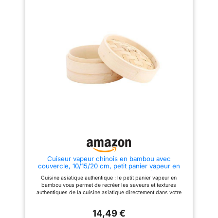
ce cuiseur vapeur pour cuisiner
Cuit-vapeur en bambou solide -
et servir - le bambou tressé est
Renforcé par des anneaux en
magnifique et absorbe la
métal pour plus de stabilité
vapeur pour empêcher les
aliments de se détremper. Pour
les festins asiatiques - Montrez
vos meilleures recettes d'Asie
orientale et remplissez ce
cuiseur vapeur de dim sum, de
filets de saumon, de légumes
ou de riz gluant. Panier en
bambou garanti 12 mois - fait
partie de la collection "World of
Flavours" et mesure 2 cm de
large.
Cuiseur vapeur chinois en bambou avec
couvercle, 10/15/20 cm, petit panier vapeur en
bambou, panier vapeur chinois pour légumes et
Cuisine asiatique authentique : le petit panier vapeur en
fruits de mer (15 cm)
bambou vous permet de recréer les saveurs et textures
authentiques de la cuisine asiatique directement dans votre
propre cuisine. Matériau : fabriqué à partir de bambou naturel,
ce panier vapeur est respectueux de l'environnement et
14,49 €
durable. C'est une excellente alternative aux cuiseurs vapeur