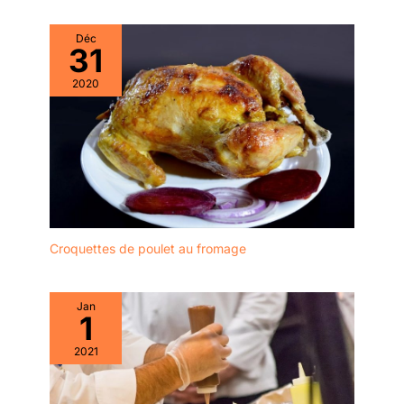
Déc
31
2020
Croquettes de poulet au fromage
Jan
1
2021