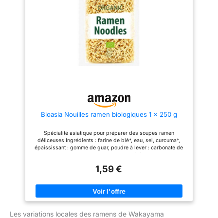
huile de palme COMMENT
PRÉPARER LES RAMEN ? :
Rapides et faciles à préparer,
ces ramen peuvent être sautées
à la poêle ou au wok et
accompagnées des ingrédients
de votre choix. Elles peuvent
également être servies en
soupe LA MARQUE TANOSHI :
Tanoshi vous fait voyager en
Asie avec délice, au travers de
produits authentiques,
savoureux et raffinés, dédiés à
la gastronomie japonaise
(produits roses) et à la cuisine
Bioasia Nouilles ramen biologiques 1 x 250 g
coréenne (produits jaunes)
Spécialité asiatique pour préparer des soupes ramen
déliceuses Ingrédients : farine de blé*, eau, sel, curcuma*,
épaississant : gomme de guar, poudre à lever : carbonate de
sodium. *De production biologique contrôlée Pays d’origine :
Germany
1,59 €
Les variations locales des ramens de Wakayama