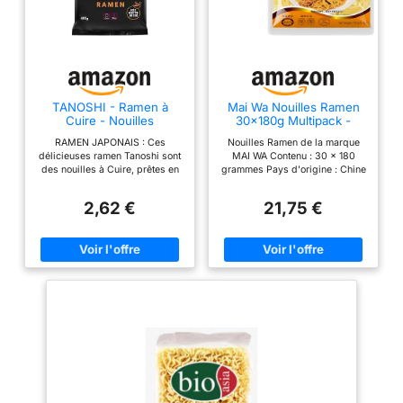
TANOSHI - Ramen à
Mai Wa Nouilles Ramen
Cuire - Nouilles
30x180g Multipack -
Japonaises - 400 g
Saveur Asiatique
RAMEN JAPONAIS : Ces
Nouilles Ramen de la marque
délicieuses ramen Tanoshi sont
MAI WA Contenu : 30 x 180
des nouilles à Cuire, prêtes en
grammes Pays d'origine : Chine
4 minutes, qui agrémentent
Premium Qualität Cuisson
parfaitement vos viandes et
rapide
2,62 €
21,75 €
légumes, pour un plat typique
japonais QUE SONT LES
RAMEN : Les ramen sont des
nouilles très populaires dans la
cuisine japonaise. Leur nom
signifie "nouilles tirées" en
référence à leur mode de
fabrication. Elles sont
traditionnellement élaborées à
partir de blé LA COMPOSITION
DE CES RAMEN : Conçues avec
de la farine de blé et de l'huile
de soja, ces nouilles
instantanées sont fabriquées
sans glutamate ajouté et sans