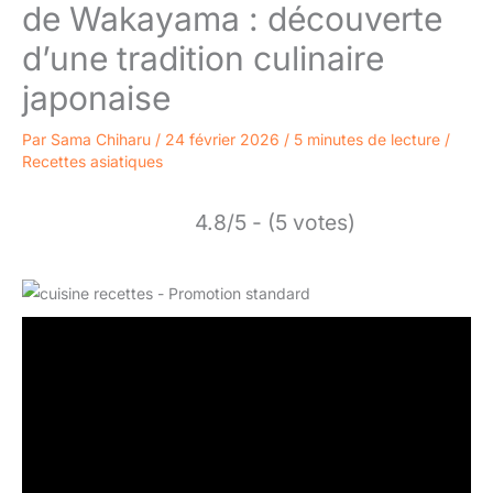
de Wakayama : découverte
d’une tradition culinaire
japonaise
Par
Sama Chiharu
/
24 février 2026
/
5 minutes de lecture
/
Recettes asiatiques
4.8/5 - (5 votes)