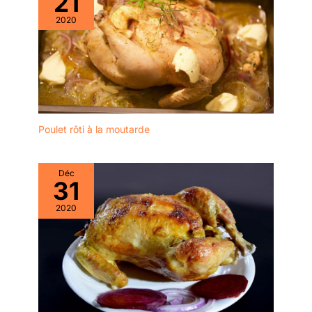
21
2020
Poulet rôti à la moutarde
Déc
31
2020