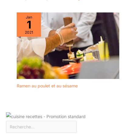
chance à eux.
voulez pas utiliser de
Fonctionnel: Ces
baguettes jetables, vous
baguettes sont idéales
pouvez les emmener au
Jan
pour manger des sushis,
1
travail et les laver à l'eau
du riz ou des nouilles et
après les repas pour
2021
elles sont excellentes
garder les baguettes
pour les traiteurs, les
propres. 【Diverses
restaurants, les buffets,
Applications】 : Nos
les cafétérias, les
baguettes réutilisables
restaurants, les cafés ou
sont indispensables pour
tout autre endroit
la cuisine asiatique
servant des plats
comme le ragoût de
japonais.
sushi ramen, le poulet
Ramen au poulet et au sésame
kung pao et les boulettes
et même certains
aliments du Moyen-
Orient. Il peut également
être utilisé pour préparer
des aliments de tous les
jours tels que les pâtes.
Au En même temps, les