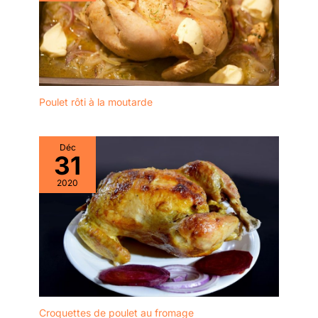
pas et ne se fissurera
utilisation à long
pas! Les baguettes
terme.Chaque paire
chinoises vont
d'acier inoxydable les
également au lave-
baguettes ont un motif
vaisselle, mais pensez à
différent La gravure sur
acheter un "panier pour
les tiges métalliques
lave-vaisselle" pour
Poulet rôti à la moutarde
réduit la sensation de
éviter que les baguettes
glissement. 【Passe au
ne glissent à travers le
Lave-vaisselle et Facile à
porte-ustensiles du lave-
Déc
Nettoyer】: Ils peuvent
31
vaisselle et ne heurtent
être mis au lave-vaisselle
les bras gicleurs, ce qui
et dans l'armoire de
2020
pourrait causer des
stérilisation.Résolvez
dommages. Coffret
complètement le
cadeau exquis:
problème du nettoyage
L'ensemble de baguettes
après les repas, même le
à sushi est le meilleur
lavage à la main ne
choix de cadeaux pour
laissera pas de saleté et
vos partenaires
de taches d'huile.Idéal
commerciaux, clients,
pour les baguettes
amis et famille.Bonne
réutilisables. Si vous ne
Croquettes de poulet au fromage