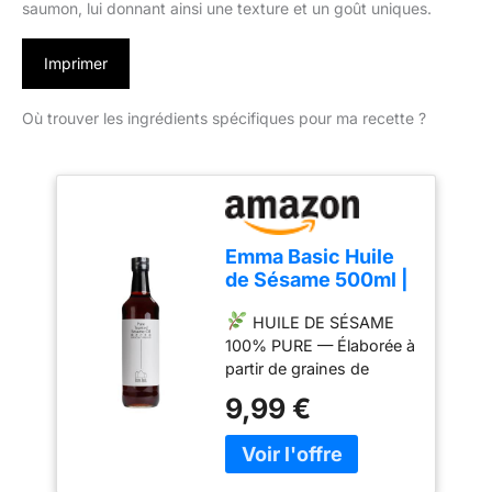
saumon, lui donnant ainsi une texture et un goût uniques.
Imprimer
Où trouver les ingrédients spécifiques pour ma recette ?
Emma Basic Huile
de Sésame 500ml |
Huile de Sésame
HUILE DE SÉSAME
Pure | Saveur
100% PURE — Élaborée à
Grillée et Noisettée
partir de graines de
| Idéale pour la
sésame soigneusement
Cuisine Asiatique |
9,99 €
sélectionnées, sans
Vegan & Sans
additifs, sans
Gluten | Sans
conservateurs et sans
Additifs
mélange avec d'autres