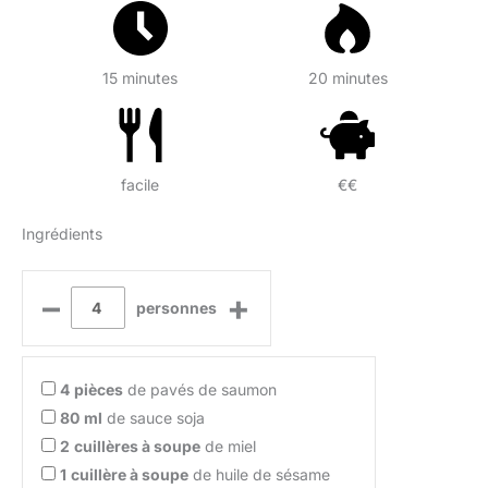
15 minutes
20 minutes
facile
€€
Ingrédients
–
+
personnes
4
pièces
de pavés de saumon
80
ml
de sauce soja
2
cuillères à soupe
de miel
1
cuillère à soupe
de huile de sésame