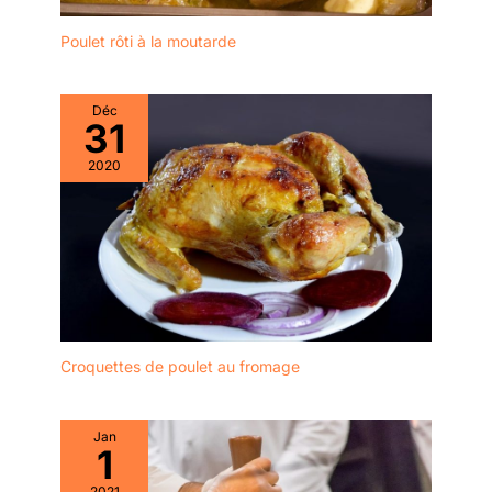
Poulet rôti à la moutarde
Déc
31
2020
Croquettes de poulet au fromage
Jan
1
2021