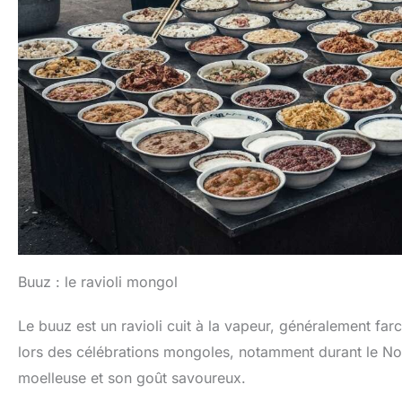
Buuz : le ravioli mongol
Le buuz est un ravioli cuit à la vapeur, généralement fa
lors des célébrations mongoles, notamment durant le Nouv
moelleuse et son goût savoureux.