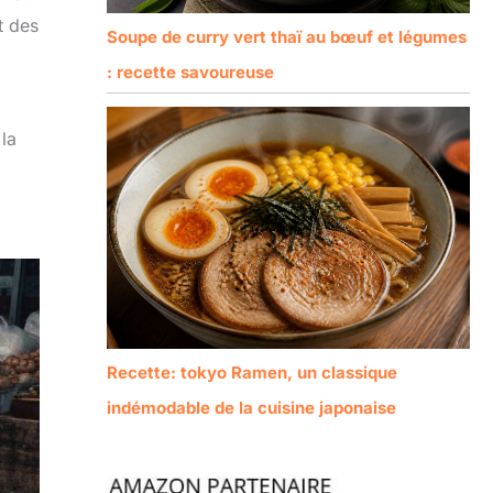
t des
Soupe de curry vert thaï au bœuf et légumes
: recette savoureuse
la
Recette: tokyo Ramen, un classique
indémodable de la cuisine japonaise