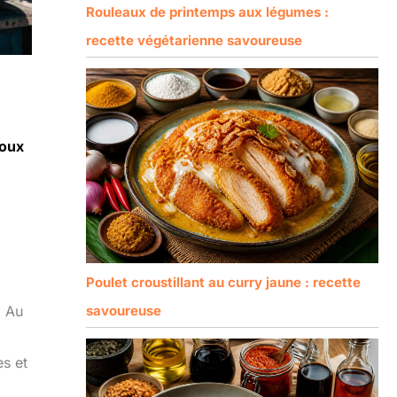
Rouleaux de printemps aux légumes :
recette végétarienne savoureuse
doux
Poulet croustillant au curry jaune : recette
. Au
savoureuse
es et