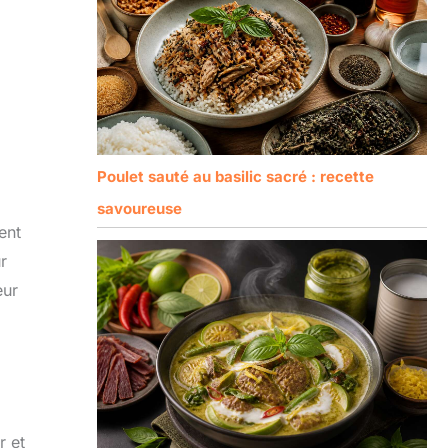
Poulet sauté au basilic sacré : recette
savoureuse
ent
r
eur
r et