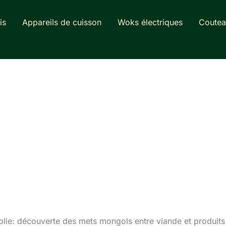
is
Appareils de cuisson
Woks électriques
Coutea
lie: découverte des mets mongols entre viande et produits l