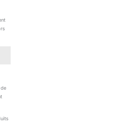
ent
ors
 de
t
uits