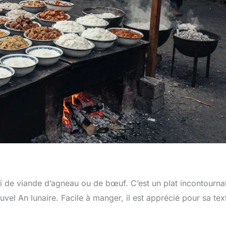
rci de viande d’agneau ou de bœuf. C’est un plat incontourna
el An lunaire. Facile à manger, il est apprécié pour sa tex