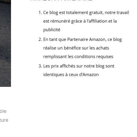
ble
ture