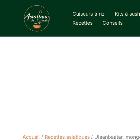
Aller
au
Cuiseurs à riz
Kits à sush
contenu
Recettes
Conseils
Accueil
Recettes asiatiques
Ulaanbaatar, mongo