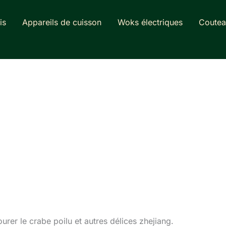
is
Appareils de cuisson
Woks électriques
Coutea
urer le crabe poilu et autres délices zhejiang.