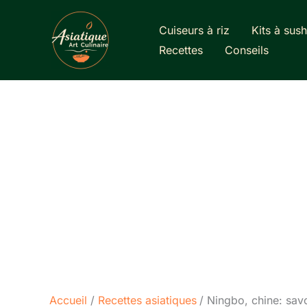
Aller
au
Cuiseurs à riz
Kits à sush
contenu
Recettes
Conseils
Accueil
Recettes asiatiques
Ningbo, chine: savo