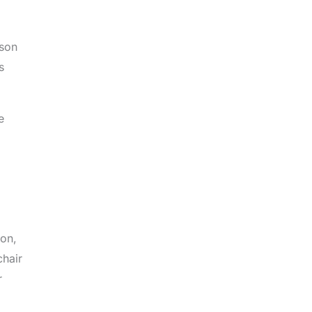
sson
s
e
son,
chair
r