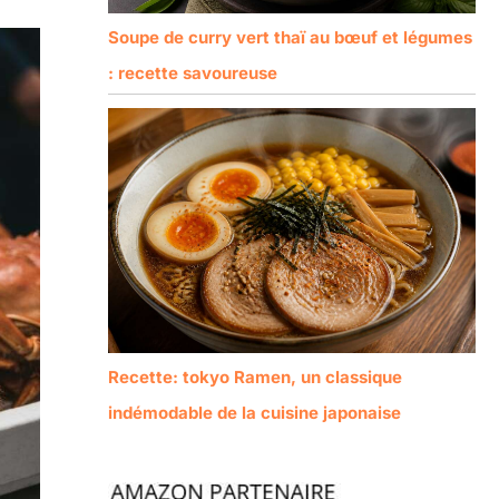
Soupe de curry vert thaï au bœuf et légumes
: recette savoureuse
Recette: tokyo Ramen, un classique
indémodable de la cuisine japonaise