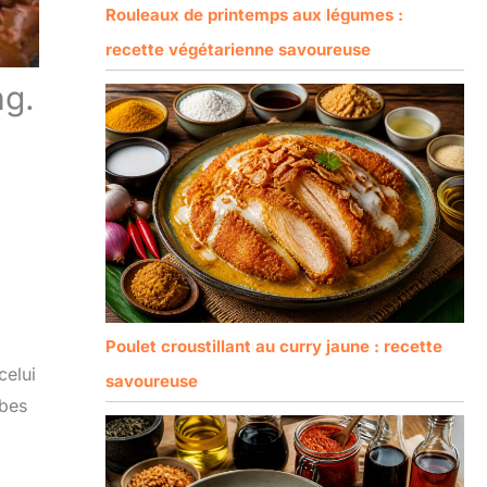
Rouleaux de printemps aux légumes :
recette végétarienne savoureuse
ng.
Poulet croustillant au curry jaune : recette
celui
savoureuse
abes