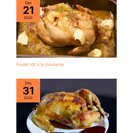
Déc
21
2020
Poulet rôti à la moutarde
Déc
31
2020