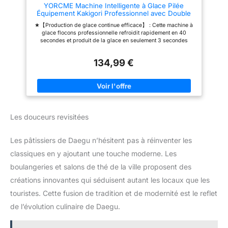
YORCME Machine Intelligente à Glace Pilée
nettoyage automatique en un
aromatisé pour créer la base.
Équipement Kakigori Professionnel avec Double
seul bouton nettoie le rouleau et
Bac et Contrôle Mécanique, pour Cocktails Glacés
les conduites internes de
★【Production de glace continue efficace】 : Cette machine à
et Desserts Bingsu,360W
manière hygiénique et sans
glace flocons professionnelle refroidit rapidement en 40
effort. Un entretien minimal
secondes et produit de la glace en seulement 3 secondes
garantit une sécurité maximale
après le pré-refroidissement. Elle peut produire environ
dans le cadre d'une utilisation
60/120/180 kg de glace par jour, garantissant un
professionnelle conforme aux
134,99 €
fonctionnement efficace et continu ★【Système de
normes alimentaires. 【Acier
refroidissement par air】 Dotée d'un système de
inoxydable 304 haut de gamme
refroidissement par air avancé, la machine à glace flocons
& design compact】 Le boîtier
dissipe efficacement la chaleur, assurant un fonctionnement
et le rouleau rotatif sont en acier
stable et une durée de vie prolongée. Cela garantit une
inoxydable 304 de qualité
production continue de glace de haute qualité ★【Formes de
alimentaire, résistant à la rouille,
flocons variées】Grâce à des réglages de vitesse réglables et
durable et facile à désinfecter.
Les douceurs revisitées
à différentes concentrations de liquide, vous pouvez créer
Avec ses dimensions
facilement une variété de formes de glace, comme des flocons
compactes (46 x 40 x 32 cm),
de neige, des nouilles, des bandes fines ou des flocons. Eau,
la machine s'intègre sur
Les pâtissiers de Daegu n’hésitent pas à réinventer les
café, jus, lait, soda, cocktails ou tout autre liquide, cette
n'importe quel comptoir sans
fonction vous permet de préparer des glaces parfaitement
gaspiller d'espace précieux
classiques en y ajoutant une touche moderne. Les
texturées ★【Facile à utiliser】Cette machine à glace pilée
dans la cuisine ou la zone de
électrique est simple d'utilisation et facile à utiliser. 1 : Appuyez
boulangeries et salons de thé de la ville proposent des
service. 【Utilisation
sur le bouton de réfrigération après la mise sous tension, puis
polyvalente】 Du lait aux jus de
sur le bouton de rotation ; 2 : Éteignez l'appareil avec le bouton
créations innovantes qui séduisent autant les locaux que les
fruits : cette machine à bingsu
de réfrigération, puis sur le bouton de rotation ; 3 : Redémarrez
permet non seulement de
touristes. Cette fusion de tradition et de modernité est le reflet
après un intervalle d'arrêt de plus de 20 secondes
transformer l'eau, mais aussi le
★【Caractéristiques】Cette machine à glace flocon
lait, le café ou les jus de fruits
de l’évolution culinaire de Daegu.
intelligente offre une puissance de 360 W/750 W/1200 W et
en flocons ultra-fins. Un
utilise un compresseur à économie d'énergie importé. Elle offre
appareil indispensable pour les
une puissance élevée et une capacité de production de 60
établissements de restauration