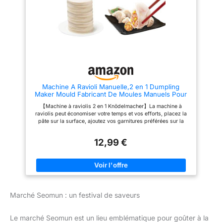
【Haute qualité】Le set de
pouvez le mettre au lave-
pâtisserie est fabriqué en
vaisselle et il est très durable,
plastique de haute qualité. Il est
Facile à nettoyer à la main, peut
donc facile à nettoyer. Que ce
être rangé pour économiser de
soit à la main ou au lave-
l'espace Matériaux de Haute
vaisselle, l'ensemble est
Qualité: Moule est fait de chêne
rapidement prêt à être réutilisé
et d'acier inoxydable de haute
ou peut être rangé pour gagner
qualité, durable et non corrosif,
de la place. 【Ce que vous
ne rouille pas, ne se plie pas,
obtenez】Produits de haute
ne se fissure pas ou ne
qualité et service client
s'affaiblit pas, ne se déforme
Machine A Ravioli Manuelle,2 en 1 Dumpling
convivial. Si vous avez des
pas facilement, est facile à
Maker Mould Fabricant De Moules Manuels Pour
questions, n'hésitez pas à nous
nettoyer et peut être utilisé pour
Emballage De Boulettes Moule Manuel de
contacter.
un longue durée Large
【Machine à raviolis 2 en 1 Knödelmacher】La machine à
Fabricant de Boulette,Mini Gadget de Cuisine pour
Application: Machine à
raviolis peut économiser votre temps et vos efforts, placez la
Faire des Boulettes
dumpling est très bien adaptée
pâte sur la surface, ajoutez vos garnitures préférées sur la
pour la fabrication de gâteaux,
pâte, puis fermez et appuyez sur la forme pour sceller un
wraps, crêpes, boulettes,
emballage parfait. 【Poignée ergonomique】Contrairement aux
wontons, autocollants de
12,99 €
poches à pâte traditionnelles, la poignée a un design
casserole et autres petits
antidérapant, et la poignée et le fond maintiennent une distance
desserts, Il peut préparer de
parfaite pour empêcher parfaitement que vos doigts ne soient
délicieux plats faits maison
pincés. En même temps, son poids léger et sa protection
pour la famille ou les amis
spéciale vous permettent de profiter du processus de cuisson
avec vos enfants. 【Gagnez du temps et économisez des
efforts】Vous pouvez rapidement obtenir l'épaisseur de peau
Marché Seomun : un festival de saveurs
de boulette que vous voulez. Bien que le Dumpling Maker soit
petit, il est très grand pour la fabrication de raviolis pour tous
vos repas spéciaux et traditions. 【Facile à utiliser】 Il suffit
Le marché Seomun est un lieu emblématique pour goûter à la
d'insérer la pâte et d'appuyer une fois avec cette formeuse à