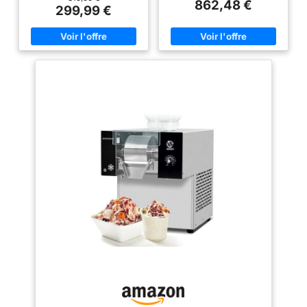
862,48 €
atteindre 80 kg de glace pilée
temps. Performance de broyage
299,99 €
par jour. Grâce au compresseur
de glace : équipé d'un moteur
haute performance de 360 W, la
rapide et efficace de 750w.
production de glace démarre
Technologie de tambour de
dès 30 secondes. Idéal pour
refroidissement à haut
les heures de pointe dans les
rendement, qui produit
cafés, les pâtisseries et les
rapidement des flocons de
restaurants, afin de réduire les
neige et fournit une grande
temps d'attente et d'augmenter
quantité de glace pour un usage
le chiffre d'affaires.
quotidien et professionnel.
【Régulateur de vitesse à 100
Facile à utiliser : Cette machine
niveaux pour contrôler la
à glace cisaillée électrique est
texture】 - La précision au bout
facile à et facile à utiliser. A -
des doigts : grâce au réglage
Réglage des boutons ; B -
de vitesse à 100 niveaux, vous
Contrôle intelligent du réglage
pouvez créer différentes formes
des boutons. Snowflake Maker :
de glace, telles que la glace
Facile à faire des flocons de
classique, la glace en bandes
neige frais et savoureux avec
ou la glace en cascade. Parfait
des ingrédients frais. La vitesse
pour un véritable bingsu
peut être ajustée pour répondre
coréen, des smoothies onctueux
à différents besoins. Large
ou des desserts créatifs :
application : Parfait pour faire
adaptez la consistance
de la crème glacée au flocon de
exactement à votre recette.
neige, des barbotines, des
【Commande tactile intelligente
cônes de neige, des
et nettoyage en un seul
milkshakes, de la crème glacée
bouton】 - L'écran tactile LCD
au yaourt et d'autres desserts
intelligent permet une utilisation
délicieux. Il peut utiliser du lait,
intuitive. Gain de temps
du jus de fruits, du café, de la
considérable : la fonction de
bière, du vin ou tout autre jus