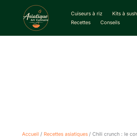
Aller
au
Cuiseurs à riz
Kits à sush
contenu
Recettes
Conseils
Accueil
Recettes asiatiques
Chili crunch : le c