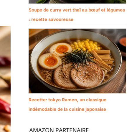
Soupe de curry vert thaï au bœuf et légumes
: recette savoureuse
Recette: tokyo Ramen, un classique
indémodable de la cuisine japonaise