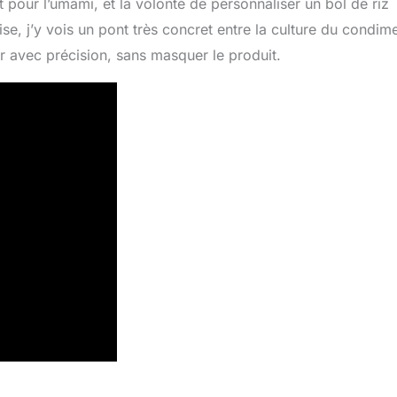
t pour l’umami, et la volonté de personnaliser un bol de riz
e, j’y vois un pont très concret entre la culture du condime
r avec précision, sans masquer le produit.