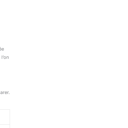
ée
 l’on
arer.