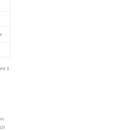
e
nt il
on
nch