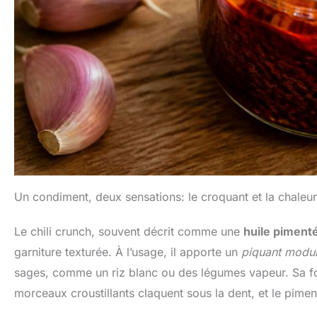
Un condiment, deux sensations: le croquant et la chaleur
Le chili crunch, souvent décrit comme une
huile piment
garniture texturée. À l’usage, il apporte un
piquant modu
sages, comme un riz blanc ou des légumes vapeur. Sa force
morceaux croustillants claquent sous la dent, et le piment