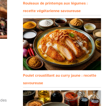
Rouleaux de printemps aux légumes :
recette végétarienne savoureuse
Poulet croustillant au curry jaune : recette
savoureuse
 des