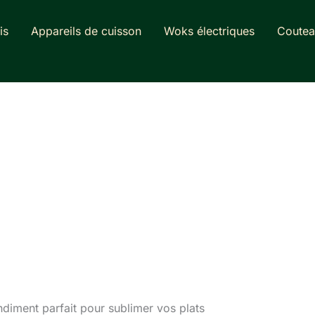
is
Appareils de cuisson
Woks électriques
Coutea
ondiment parfait pour sublimer vos plats