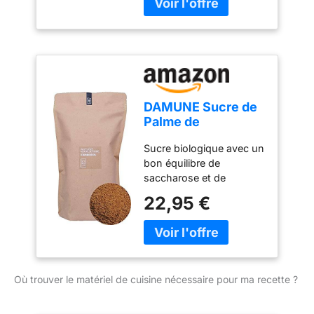
DAMUNE Sucre de
Palme de
Cambodge – 500g
Sucre biologique avec un
bon équilibre de
saccharose et de
fructose, sans glucose.
22,95 €
Utilisé pour les gourmets
dans la cuisine et les
desserts. Le palmier à
sucre est largement
présent au Cambodge.
Où trouver le matériel de cuisine nécessaire pour ma recette ?
Les agriculteurs grimpent
jusqu'au sommet des
arbres, coupent la racine