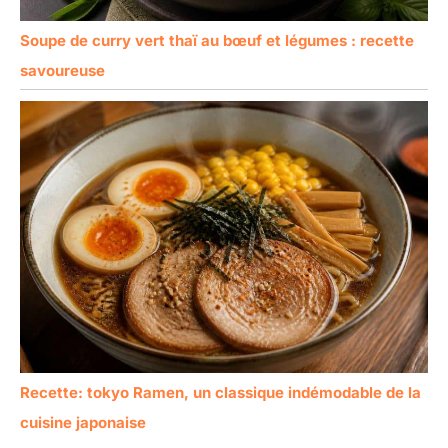
Soupe de curry vert thaï au bœuf et légumes : recette
savoureuse
Recette: tokyo Ramen, un classique indémodable de la
cuisine japonaise