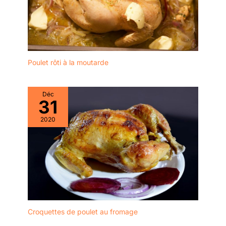
L'EXTÉRIEUR :
Incassable et léger, cet
ensemble est la vaisselle
de camping idéale pour
les pique-niques, les
randonnées ou les
Poulet rôti à la moutarde
barbecues en plein air.
Une alternative
écologique et résistant
Déc
31
contre p ENTRETIEN
FACILE & SAIN : Sa
2020
surface lisse et non
poreuse empêche les
odeurs et les taches de
s'incruster. Très facile à
nettoyer à la main ou
dans le lave-vaisselle.
Matériau sain, garanti
sans produits toxiques
pour toute la famille.
Croquettes de poulet au fromage
GAIN DE PLACE optimal :