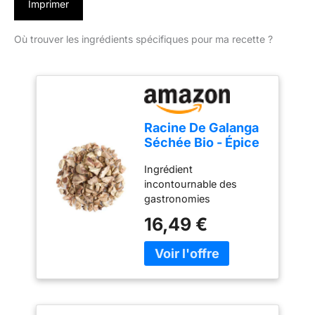
Imprimer
Où trouver les ingrédients spécifiques pour ma recette ?
Racine De Galanga
Séchée Bio - Épice
Thaïlandaise
Ingrédient
incontournable des
gastronomies
thaïlandaise et laotienne,
16,49 €
la racine de galanga,
aromatique et
savoureuse, peut
remplacer le gingembre
dans nombre de
recettes. Une petite