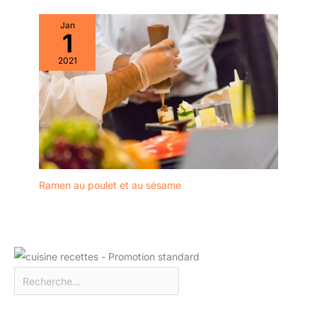
Les 3 bols de 16 cm de
diamètre s'empilent
Jan
parfaitement pour
1
optimiser l'espace de
2021
rangement dans vos
placards de cuisine ou
votre besace à dos de
voyage.
Ramen au poulet et au sésame