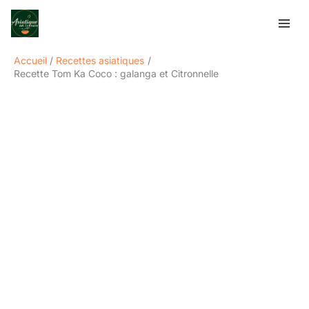
Aller
Rechercher
au
contenu
Accueil
Recettes asiatiques
Recette Tom Ka Coco : galanga et Citronnelle