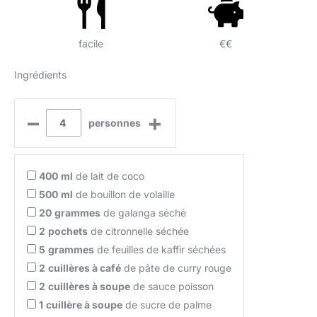
facile
€€
Ingrédients
–
+
personnes
400
ml
de lait de coco
500
ml
de bouillon de volaille
20
grammes
de galanga séché
2
pochets
de citronnelle séchée
5
grammes
de feuilles de kaffir séchées
2
cuillères à café
de pâte de curry rouge
2
cuillères à soupe
de sauce poisson
1
cuillère à soupe
de sucre de palme