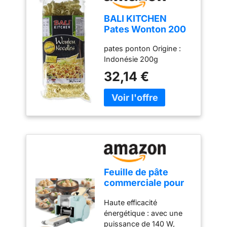
BALI KITCHEN
Pates Wonton 200
g - Lot de 10
pates ponton Origine :
Indonésie 200g
32,14 €
Feuille de pâte
commerciale pour
Wonton Bun
Haute efficacité
Dumpling
énergétique : avec une
Empanada, 50-60
puissance de 140 W,
pièces par minute,