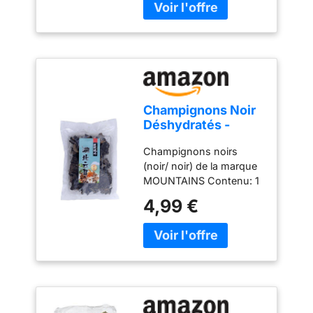
x 100 Gram Pays
d'origine: Chine De la
marque MOUNTAINS
Qualité supérieure
Champignons Noir
Déshydratés -
Mountains 100g
Champignons noirs
(noir/ noir) de la marque
MOUNTAINS Contenu: 1
x 100 Gram Pays
4,99 €
d'origine: Chine De la
marque MOUNTAINS
Qualité supérieure