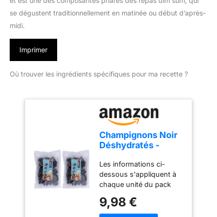
et est une des composantes phares des repas dim sum, qui
se dégustent traditionnellement en matinée ou début d’après-
midi.
Imprimer
Où trouver les ingrédients spécifiques pour ma recette ?
Champignons Noir
Déshydratés -
Mountains 100g
Les informations ci-
(Lot de 2)
dessous s'appliquent à
chaque unité du pack
Champignons noirs
9,98 €
(noir/ noir) de la marque
MOUNTAINS Contenu: 1