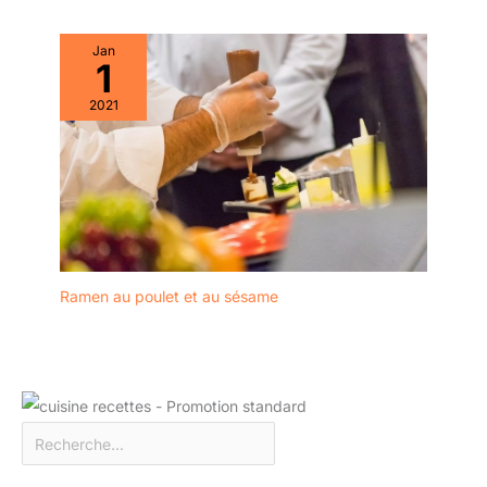
suffit de rincer à l'eau
tiède avec un peu de
Jan
savon doux. Aucun
1
frottement intensif ou
2021
trempage prolongé n'est
nécessaire, ce qui en fait
un ustensile de cuisine
pratique et sans souci
POLYVALENT ET
ÉCONOMISEUR DE
TEMPS : Le Cuiseur
Vapeur Bambou Oungy
est idéal pour cuire à la
Ramen au poulet et au sésame
vapeur une grande
variété d'aliments, des
légumes et du riz aux
poissons et gnocchis.
Les 3 étages permettent
de cuisiner plusieurs
plats simultanément,
optimisant ainsi votre