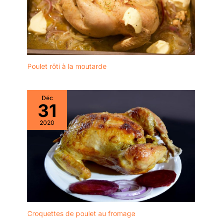
malsaines, préservant
défaut ou
ainsi les nutriments
d'insatisfaction, notre
naturels des aliments
service client répond
pour des repas délicieux
rapidement et propose
et nutritifs
un remplacement ou un
CONSTRUCTION
remboursement sans
ROBUSTE ET
Poulet rôti à la moutarde
condition de délai
NATURELLE : Fabriqué
en bambou naturel
durable. Conçu avec des
Déc
31
cerclages en acier
inoxydable pour une
2020
stabilité et une durabilité
accrues; Les paniers
cuit-vapeur en bambou
de haute qualité résistent
à la déformation et
assurent une longue
durée de vie FACILE À
NETTOYER ET SANS
EFFORT : Le nettoyage
Croquettes de poulet au fromage
est simple et rapide, il