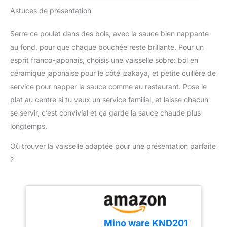
garantissant des
l'espace et donc se
l'ensemble de la
Astuces de présentation
cuisine ou les tables à
performances et une
range facilement dans la
collection dans la
manger.
fiabilité durables,
cuisine. Le moulin à
boutique Kamberg sur
découvrez une poêle de
Serre ce poulet dans des bols, avec la sauce bien nappante
épices est fabriqué en
Amazon (cliquez sur le
qualité supérieure
au fond, pour que chaque bouchée reste brillante. Pour un
fonte robuste pour une
nom de la marque au-
conçue pour durer
longue durée de vie.
dessus du titre du
esprit franco-japonais, choisis une vaisselle sobre: bol en
SECURITE ASSUREE :
Procédé PRO3+ : comme
produit) Remarque -
céramique japonaise pour le côté izakaya, et petite cuillère de
stabilité parfaite et
pour nos produits «
N'utilisez pas
poignée bakelite qui
service pour napper la sauce comme au restaurant. Pose le
preseasoned », la
d'ustensiles en métal.
reste froide même
plat au centre si tu veux un service familial, et laisse chacun
première étape du
pendant la cuisson
processus consiste à ce
se servir, c’est convivial et ça garde la sauce chaude plus
RESULTATS DE CUISSON
que la fonte soit
longtemps.
PARFAITS : la base
recouverte d'huile de
induction garantit une
soja et cuite. La fonte est
Où trouver la vaisselle adaptée pour une présentation parfaite
diffusion homogène de la
ensuite cuite à nouveau
?
chaleur pour de délicieux
avec notre procédé
résultats de cuisson
spécialement développé
MAITRISE PARFAITE DE
pour former une patine
LA TEMPERATURE : la
de qualité supérieure et
technologie Thermo-
plus robuste. Ensuite, la
Signal indique la
troisième étape consiste
Mino ware KND201
température idéale de