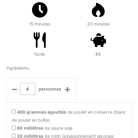
15 minutes
20 minutes
facile
€€
Ingrédients
–
+
personnes
400
grammes égouttés
de poulet en conserve (blanc
de poulet en boîte)
60
millilitres
de sauce soja
30
millilitres
de mirin (assaisonnement japonais