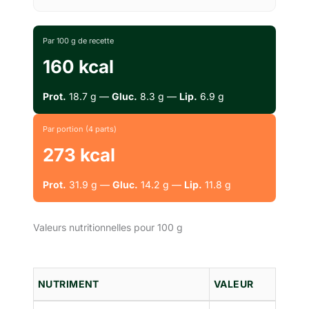
Par 100 g de recette
160 kcal
Prot.
18.7 g —
Gluc.
8.3 g —
Lip.
6.9 g
Par portion (4 parts)
273 kcal
Prot.
31.9 g —
Gluc.
14.2 g —
Lip.
11.8 g
Valeurs nutritionnelles pour 100 g
NUTRIMENT
VALEUR