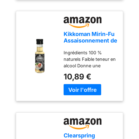
Kikkoman Mirin-Fu
Assaisonnement de
cuisine sucré 125
Ingrédients 100 %
ml
naturels Faible teneur en
alcool Donne une
brillance attrayante aux
10,89 €
aliments Polyvalent :
utilisation comme
ingrédient dans les
sautés, les trempettes,
les glaçages et les
marinades Convient aux
végétaliens
Clearspring