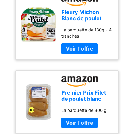
Fleury Michon
Blanc de poulet
conservation sans
La barquette de 130g - 4
nitrite - La
tranches
barquette de 130g -
4 tranches
Premier Prix Filet
de poulet blanc
certifie sans
La barquette de 800 g
antibiotique - La
barquette de 800 g