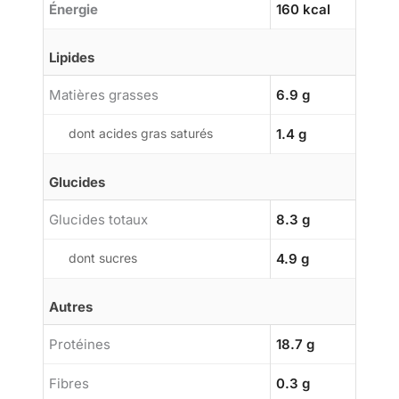
Énergie
160 kcal
Lipides
Matières grasses
6.9 g
dont acides gras saturés
1.4 g
Glucides
Glucides totaux
8.3 g
dont sucres
4.9 g
Autres
Protéines
18.7 g
Fibres
0.3 g