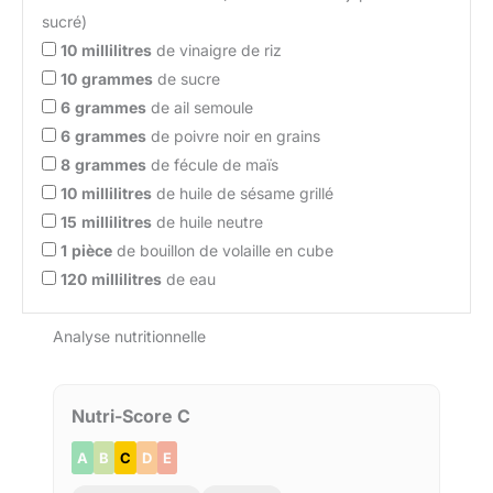
sucré)
10
millilitres
de vinaigre de riz
10
grammes
de sucre
6
grammes
de ail semoule
6
grammes
de poivre noir en grains
8
grammes
de fécule de maïs
10
millilitres
de huile de sésame grillé
15
millilitres
de huile neutre
1
pièce
de bouillon de volaille en cube
120
millilitres
de eau
Analyse nutritionnelle
Nutri-Score C
A
B
C
D
E