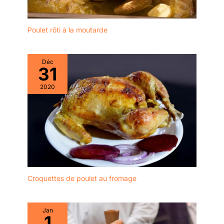
aliments du Moyen-
Orient. Il peut également
Poulet rôti à la moutarde
être utilisé pour préparer
des aliments de tous les
jours tels que les pâtes.
Au En même temps, les
Déc
31
baguettes en métal ont
de beaux motifs laser et
2020
un savoir-faire élégant,
qui sont des cadeaux
idéaux pour Noël, les
anniversaires, les
anniversaires, etc.
Croquettes de poulet au fromage
Jan
1