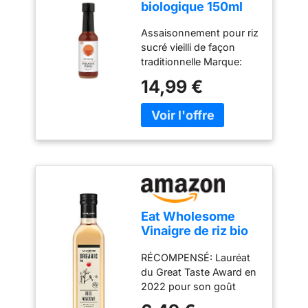
biologique 150ml
Mirin Mikawa
Assaisonnement pour riz
sucré vieilli de façon
traditionnelle Marque:
Clearspring
14,99 €
Eat Wholesome
Vinaigre de riz bio
500 ml
RÉCOMPENSÉ: Lauréat
du Great Taste Award en
2022 pour son goût
doux, équilibré et délicat