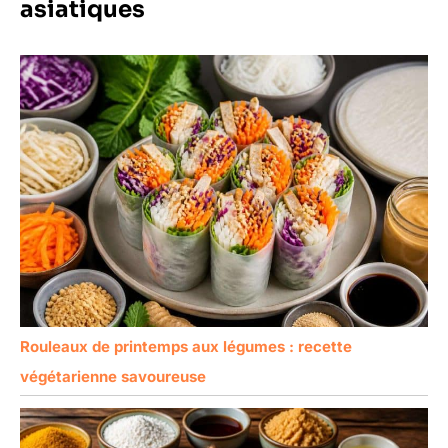
asiatiques
chaleureux pour une
céramique ou que vous
pendaison de crémaillère,
mettiez simplement en
un anniversaire ou des
valeur votre décor avec
vacances. Utilisez-le
des bols à fruits
comme un plat à bijoux
décoratifs, cette pièce
bleu, un plat à bijoux ou
offre une beauté fiable
un plat à bijoux. Sa
dans chaque
polyvalence garantit qu'il
environnement Un
sera aimé et utilisé au
cadeau attentionné pour
quotidien
toutes les occasions :
avec son design élégant
et son charme
fonctionnel, ce bol
décoratif pour décoration
d'intérieur est un cadeau
chaleureux pour une
Rouleaux de printemps aux légumes : recette
pendaison de crémaillère,
végétarienne savoureuse
un anniversaire ou des
vacances. Utilisez-le
comme un plat à bijoux
bleu, un plat à bijoux ou