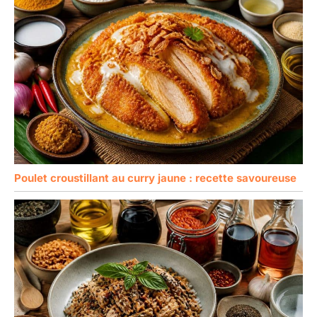
un plat à bijoux. Sa
polyvalence garantit qu'il
sera aimé et utilisé au
quotidien
Poulet croustillant au curry jaune : recette savoureuse