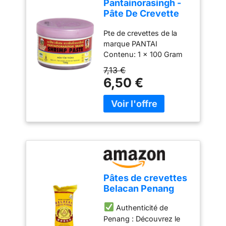
Pantainorasingh -
Pâte De Crevette
100G
Pte de crevettes de la
marque PANTAI
Contenu: 1 x 100 Gram
Pays d'origine: Thaïlande
7,13 €
De la marque PANTAI
6,50 €
Qualité supérieure
Pâtes de crevettes
Belacan Penang
-150g - Original
Authenticité de
Malaisie Halal
Penang : Découvrez le