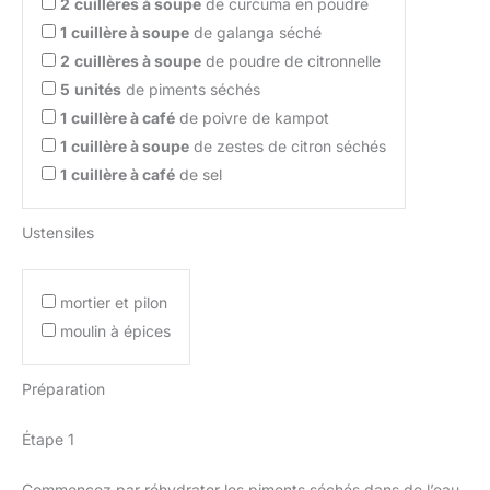
2
cuillères à soupe
de curcuma en poudre
1
cuillère à soupe
de galanga séché
2
cuillères à soupe
de poudre de citronnelle
5
unités
de piments séchés
1
cuillère à café
de poivre de kampot
1
cuillère à soupe
de zestes de citron séchés
1
cuillère à café
de sel
Ustensiles
mortier et pilon
moulin à épices
Préparation
Étape 1
Commencez par réhydrater les piments séchés dans de l’eau