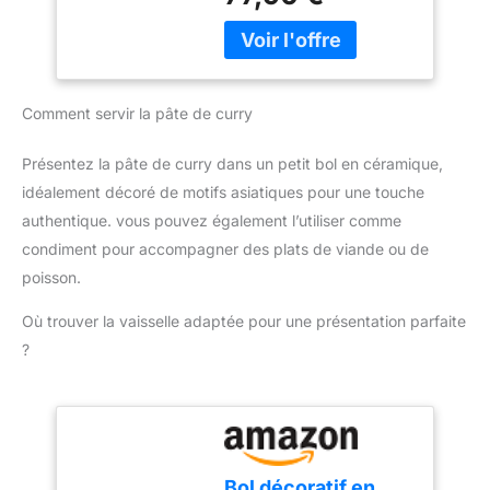
faire pivoter le corps du
Inoxydable, Type
moulin à épices
Oscillant, pour
commercial à 270° pour
Moudre
aider à verser au lieu de
Rapidement
soulever le moulin. De
Céréales Épices
Comment servir la pâte de curry
plus, vous pouvez faire
Herbes Cafés
pivoter le moulin pendant
le travail, produisant des
Présentez la pâte de curry dans un petit bol en céramique,
poudres plus uniformes
idéalement décoré de motifs asiatiques pour une touche
et plus fines. Si vous
authentique. vous pouvez également l’utiliser comme
n'êtes pas satisfait de
condiment pour accompagner des plats de viande ou de
l'effet de broyage, vous
pouvez tamiser les
poisson.
grosses particules et les
Où trouver la vaisselle adaptée pour une présentation parfaite
broyer à nouveau pour
des résultats plus fins.
?
Fonction Super Smash :
Puissance du moteur :
3000 W ; Vitesse du
moteur : 28000 (r/min) ;
Capacité : 1000 g ; Durée
de fonctionnement : 5
Bol décoratif en