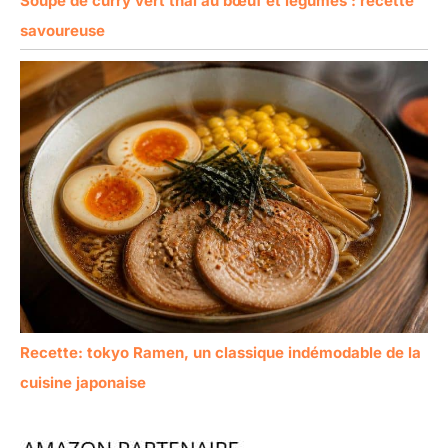
Soupe de curry vert thaï au bœuf et légumes : recette
savoureuse
Recette: tokyo Ramen, un classique indémodable de la
cuisine japonaise