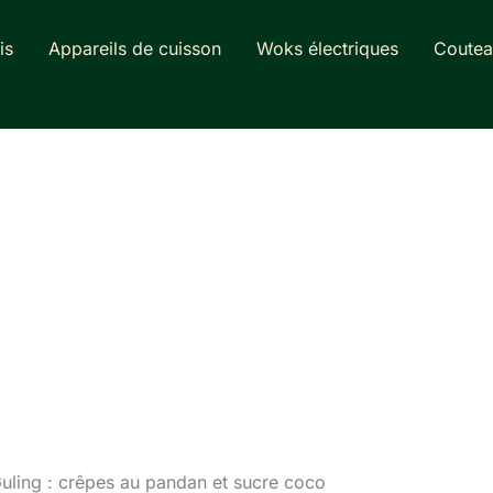
is
Appareils de cuisson
Woks électriques
Coutea
uling : crêpes au pandan et sucre coco