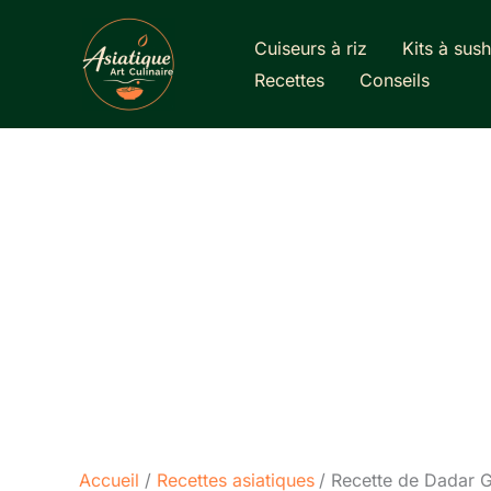
Aller
au
Cuiseurs à riz
Kits à sush
contenu
Recettes
Conseils
Accueil
Recettes asiatiques
Recette de Dadar G