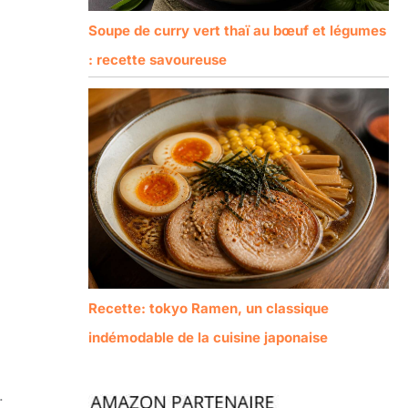
Soupe de curry vert thaï au bœuf et légumes
: recette savoureuse
Recette: tokyo Ramen, un classique
indémodable de la cuisine japonaise
.