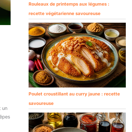
Rouleaux de printemps aux légumes :
recette végétarienne savoureuse
Poulet croustillant au curry jaune : recette
savoureuse
t un
rêpes