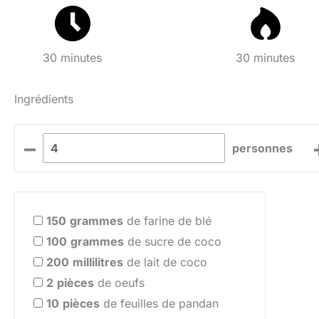
30 minutes
30 minutes
Ingrédients
–
personnes
150
grammes
de farine de blé
100
grammes
de sucre de coco
200
millilitres
de lait de coco
2
pièces
de oeufs
10
pièces
de feuilles de pandan