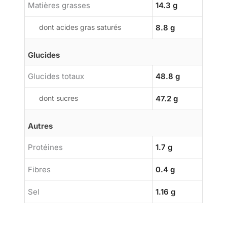
Matières grasses
14.3 g
dont acides gras saturés
8.8 g
Glucides
Glucides totaux
48.8 g
dont sucres
47.2 g
Autres
Protéines
1.7 g
Fibres
0.4 g
Sel
1.16 g