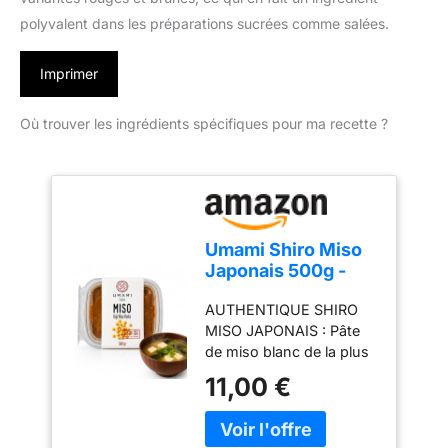
polyvalent dans les préparations sucrées comme salées.
Imprimer
Où trouver les ingrédients spécifiques pour ma recette ?
Umami Shiro Miso
Japonais 500g -
Pâte de Miso Blanc
AUTHENTIQUE SHIRO
Artisanale -
MISO JAPONAIS : Pâte
Fabriquée au Japon
de miso blanc de la plus
avec du Soja Local
haute qualité, avec une
- Idéale pour
11,00 €
saveur délicate, douce et
Soupes, Bouillons
riche en Umami. Idéal
et Marinades
pour ceux qui