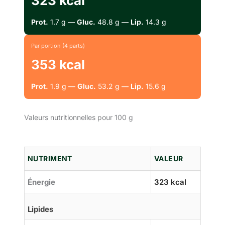
323 kcal
Prot.
1.7 g —
Gluc.
48.8 g —
Lip.
14.3 g
Par portion (4 parts)
353 kcal
Prot.
1.9 g —
Gluc.
53.2 g —
Lip.
15.6 g
Valeurs nutritionnelles pour 100 g
NUTRIMENT
VALEUR
Énergie
323 kcal
Lipides