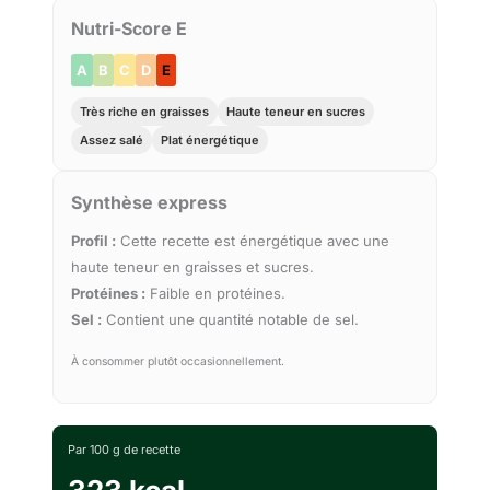
Nutri-Score E
A
B
C
D
E
Très riche en graisses
Haute teneur en sucres
Assez salé
Plat énergétique
Synthèse express
Profil :
Cette recette est énergétique avec une
haute teneur en graisses et sucres.
Protéines :
Faible en protéines.
Sel :
Contient une quantité notable de sel.
À consommer plutôt occasionnellement.
Par 100 g de recette