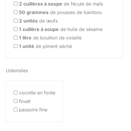
2
cuillères à soupe
de fécule de maïs
50
grammes
de pousses de bambou
2
unités
de œufs
1
cuillère à soupe
de huile de sésame
1
litre
de bouillon de volaille
1
unité
de piment séché
Ustensiles
cocotte en fonte
fouet
passoire fine