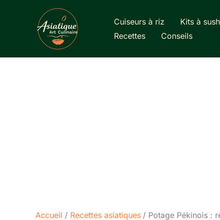
Aller
au
Cuiseurs à riz
Kits à sush
contenu
Recettes
Conseils
Accueil
Recettes asiatiques
Potage Pékinois : 