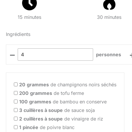
15 minutes
30 minutes
Ingrédients
–
personnes
20
grammes
de champignons noirs séchés
200
grammes
de tofu ferme
100
grammes
de bambou en conserve
3
cuillères à soupe
de sauce soja
2
cuillères à soupe
de vinaigre de riz
1
pincée
de poivre blanc