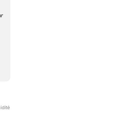
ur
idité