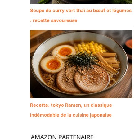
Soupe de curry vert thaï au bœuf et légumes
: recette savoureuse
Recette: tokyo Ramen, un classique
indémodable de la cuisine japonaise