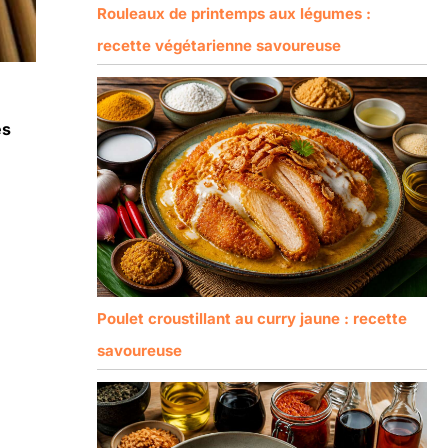
Rouleaux de printemps aux légumes :
recette végétarienne savoureuse
es
Poulet croustillant au curry jaune : recette
savoureuse