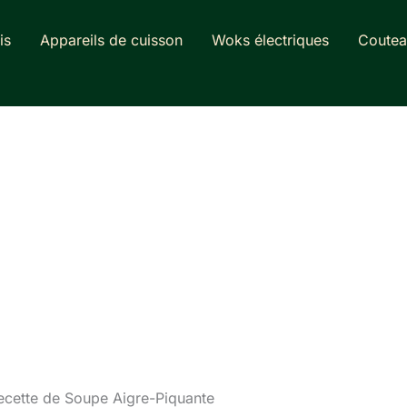
is
Appareils de cuisson
Woks électriques
Coutea
recette de Soupe Aigre-Piquante