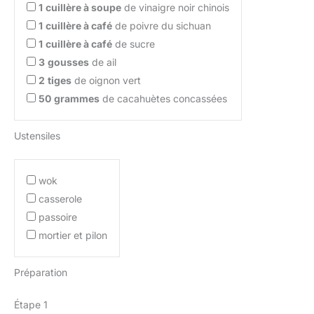
1
cuillère à soupe
de vinaigre noir chinois
1
cuillère à café
de poivre du sichuan
1
cuillère à café
de sucre
3
gousses
de ail
2
tiges
de oignon vert
50
grammes
de cacahuètes concassées
Ustensiles
wok
casserole
passoire
mortier et pilon
Préparation
Étape 1