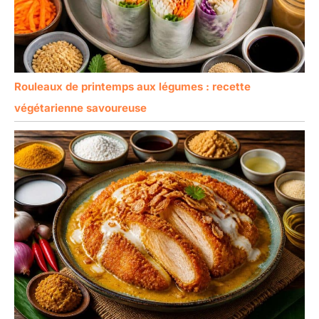
jours tels que les pâtes.
Au En même temps, les
baguettes en métal ont
de beaux motifs laser et
un savoir-faire élégant,
qui sont des cadeaux
Rouleaux de printemps aux légumes : recette
idéaux pour Noël, les
végétarienne savoureuse
anniversaires, les
anniversaires, etc.