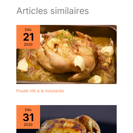
touche moderne et
23,5 cm (9,25 pouces)
manches. Élégant à
sophistiquée à votre
de long et 0,7 cm (0,27
Articles similaires
utiliser dans les
table de cuisine. Ce
pouce) de large, nos
restaurants et à la
design s’harmonise avec
baguettes en acier
maison et bonne hygiène
tous les styles de
inoxydable pèsent 30 g
pour les plats à emporter.
Déc
décoration intérieure,
par paire.5 paires de
21
LONGUEUR 20 CM
transformant un simple
baguettes en acier
ÉPAISSEUR 4,5 MM :
repas de nouilles en un
2020
inoxydable par boîte,
Prise en main facile,
moment agréable et
coffret cadeau parfait
même pour les
esthétique, que ce soit
pour vos amis et
débutants en baguettes.
pour un usage quotidien
amoureux pour les
Les baguettes de moins
ou une occasion
anniversaires ,
de 4,5 mm d'épaisseur
spéciale. Incassable et
anniversaires, Noël et
sont difficiles à tenir.
Sécurisé pour Tous les
pendaison de crémaillère,
QU'EST-CE QUE
Âges : Contrairement
etc. 【Motif Laser
Poulet rôti à la moutarde
GENROKU ? Genroku 元
aux bols en céramique
Unique】: Les baguettes
禄 est une ère japonaise
ou en verre fragiles, ce
de haute qualité revêtues
de 1688 à 1704, l'âge d'or
set en plastique est
de titane argenté vous
Déc
de la période Edo. La
totalement incassable, ce
31
mettent à l'aise lorsque
caractéristique des
qui le rend parfaitement
vous l'utilisez.Les
"baguettes Genroku" est
2020
sécurisé pour les
baguettes en métal sont
qu'il y a une rainure au
enfants, les adolescents,
laser avec un motif