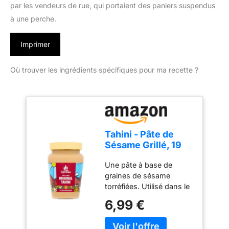
par les vendeurs de rue, qui portaient des paniers suspendus
à une perche.
Imprimer
Où trouver les ingrédients spécifiques pour ma recette ?
Tahini - Pâte de
Sésame Grillé, 19
Portions
Une pâte à base de
graines de sésame
torréfiées. Utilisé dans le
houmus, la halva, les
6,99 €
salades et mangé
comme une étalée sur le