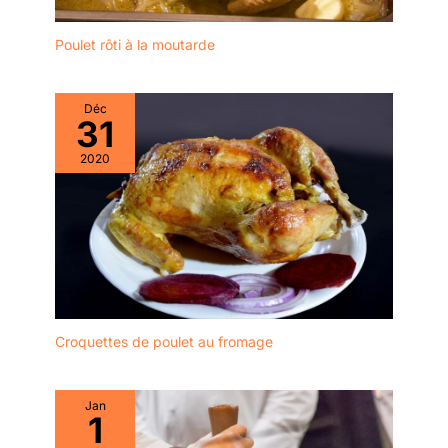
Poulet rôti à la moutarde
Déc
31
2020
Croquettes de poulet au fromage
Jan
1