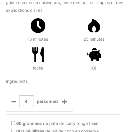
guide comme en cuisine pro, avec des gestes simples et des
explications claires.
15 minutes
25 minutes
facile
€€
Ingrédients
–
+
personnes
60
grammes
de pâte de curry rouge thaïe
800
millilitres
de lait de coco en conserve