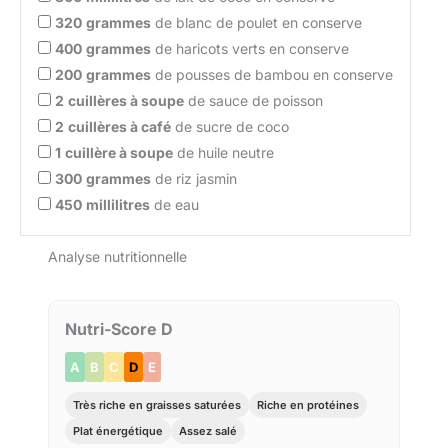
320
grammes
de blanc de poulet en conserve
400
grammes
de haricots verts en conserve
200
grammes
de pousses de bambou en conserve
2
cuillères à soupe
de sauce de poisson
2
cuillères à café
de sucre de coco
1
cuillère à soupe
de huile neutre
300
grammes
de riz jasmin
450
millilitres
de eau
Analyse nutritionnelle
Nutri-Score D
A
B
C
D
E
Très riche en graisses saturées
Riche en protéines
Plat énergétique
Assez salé