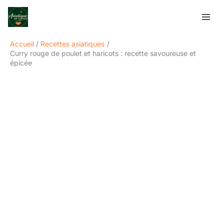
Aller
Rechercher
au
contenu
Accueil
Recettes asiatiques
Curry rouge de poulet et haricots : recette savoureuse et
épicée