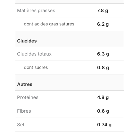
Matières grasses
7.8 g
dont acides gras saturés
6.2 g
Glucides
Glucides totaux
6.3 g
dont sucres
0.8 g
Autres
Protéines
4.8 g
Fibres
0.6 g
Sel
0.74 g