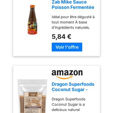
Zab Mike Sauce
Poisson Fermentée
- Salade Papaye
Idéal pour être dégusté à
350ml
tout moment À base
d'ingrédients naturels.
Goût léger, croustillant et
5,84 €
rafraîchissant
Dragon Superfoods
Coconut Sugar -
100% Organic,
Dragon Superfoods
Unrefined, Vegan
Coconut Sugar is a
and Gluten-Free -
delicious natural
1kg