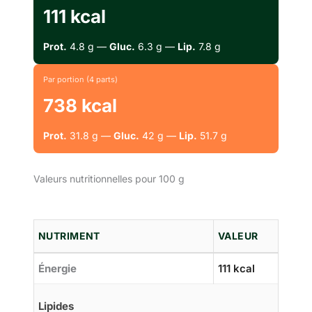
111 kcal
Prot.
4.8 g —
Gluc.
6.3 g —
Lip.
7.8 g
Par portion (4 parts)
738 kcal
Prot.
31.8 g —
Gluc.
42 g —
Lip.
51.7 g
Valeurs nutritionnelles pour 100 g
NUTRIMENT
VALEUR
Énergie
111 kcal
Lipides