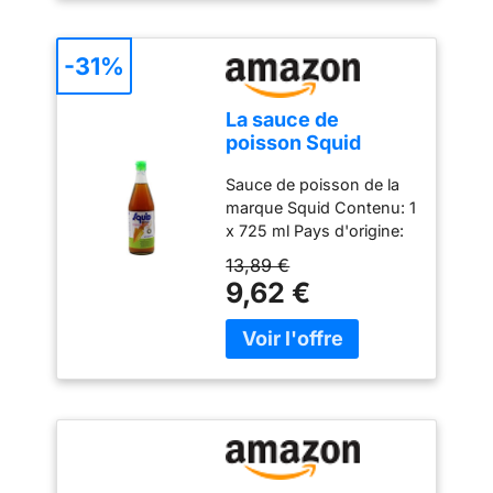
-31%
La sauce de
poisson Squid
(Nam Pla) 725ml
Sauce de poisson de la
marque Squid Contenu: 1
x 725 ml Pays d'origine:
Thaïlande De la marque
13,89 €
Squid Qualité supérieure
9,62 €