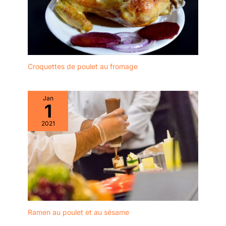
problème du nettoyage
personnes âgées. Plus
Prise en main facile,
après les repas, même le
de risque d’éclats, de
même pour les
lavage à la main ne
fissures ou de casse
débutants en baguettes.
laissera pas de saleté et
accidentelle, pour une
Les baguettes de moins
de taches d'huile.Idéal
utilisation en toute
de 4,5 mm d'épaisseur
pour les baguettes
tranquillité à la maison.
sont difficiles à tenir.
réutilisables. Si vous ne
Croquettes de poulet au fromage
Polyvalent pour Toutes
QU'EST-CE QUE
voulez pas utiliser de
Sortes de Nouilles et
GENROKU ? Genroku 元
baguettes jetables, vous
Soupes : Grâce à leur
禄 est une ère japonaise
pouvez les emmener au
Jan
grande capacité de 40
de 1688 à 1704, l'âge d'or
1
travail et les laver à l'eau
oz, ces bols sont
de la période Edo. La
après les repas pour
parfaitement adaptés à
2021
caractéristique des
garder les baguettes
tous les plats de nouilles
"baguettes Genroku" est
propres. 【Diverses
asiatiques : ramen
qu'il y a une rainure au
Applications】 : Nos
japonais, nouilles
milieu, ce qui facilite la
baguettes réutilisables
Lanzhou, nouilles
séparation et l'utilisation.
sont indispensables pour
instantanées, udon, pho,
la cuisine asiatique
soupe Thai Miso,
comme le ragoût de
wonton, nouilles de riz et
sushi ramen, le poulet
bien d’autres spécialités.
Ramen au poulet et au sésame
kung pao et les boulettes
Un indispensable
et même certains