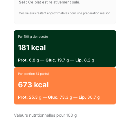
Sel :
Ce plat est relativement salé.
Ces valeurs restent approximatives pour une préparation maison.
Par 100 g de recette
181 kcal
Prot.
6.8 g —
Gluc.
19.7 g —
Lip.
8.2 g
Par portion (4 parts)
673 kcal
Prot.
25.3 g —
Gluc.
73.3 g —
Lip.
30.7 g
Valeurs nutritionnelles pour 100 g