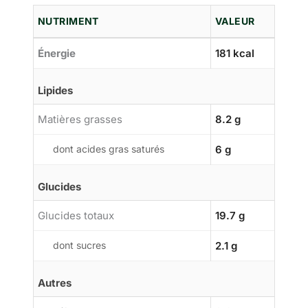
NUTRIMENT
VALEUR
Énergie
181 kcal
Lipides
Matières grasses
8.2 g
dont acides gras saturés
6 g
Glucides
Glucides totaux
19.7 g
dont sucres
2.1 g
Autres