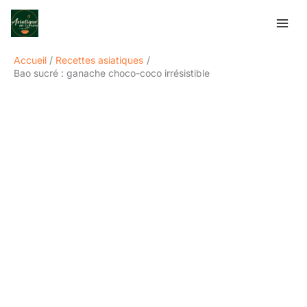
Aller
Rechercher
au
contenu
Accueil
Recettes asiatiques
Bao sucré : ganache choco-coco irrésistible