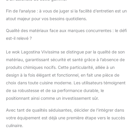
doux au toucher avec
effet bois. Sans PFOA,
Fin de l’analyse : à vous de juger si la facilité d’entretien est un
sans ajout de plomb ni
atout majeur pour vos besoins quotidiens.
de cadmium dans les
revêtements
Qualité des matériaux face aux marques concurrentes : le défi
est-il relevé ?
Le wok Lagostina Vivissima se distingue par la qualité de son
matériau, garantissant sécurité et santé grâce à l’absence de
produits chimiques nocifs. Cette particularité, alliée à un
design à la fois élégant et fonctionnel, en fait une pièce de
choix dans toute cuisine moderne. Les utilisateurs témoignent
de sa robustesse et de sa performance durable, le
positionnant ainsi comme un investissement sûr.
Avec tant de qualités séduisantes, décider de l’intégrer dans
votre équipement est déjà une première étape vers le succès
culinaire.