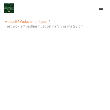
Aller
Rechercher
au
contenu
Accueil
Woks électriques
Test wok anti-adhésif Lagostina Vivissima 28 cm