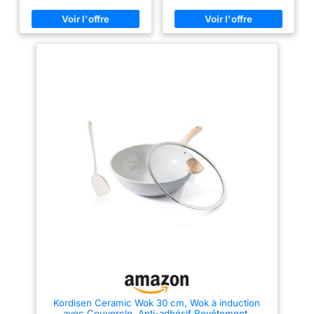
délicieux plats au
et une fiabilité durables,
minimum d’huile pour une
découvrez une poêle de qualité
alimentation plus saine
goût irrésistible
supérieure conçue pour durer
【Compatible avec tous les
Utilisations : le wok
SECURITE ASSUREE : stabilité
types de foyers】 : La
parfaite et poignée bakelite qui
technologie avancée en
est compatible avec
reste froide même pendant la
aluminium moulé sous pression
les plaques de
cuisson RESULTATS DE
empêche la déformation, assure
cuisson à gaz,
CUISSON PARFAITS : la base
une répartition rapide et
induction garantit une diffusion
uniforme de la chaleur, et vous
électriques, en
homogène de la chaleur pour de
fait gagner du temps et de
céramique et à
délicieux résultats de cuisson
l'énergie en cuisine 【Poignée
MAITRISE PARFAITE DE LA
ergonomique et couvercle en
induction
TEMPERATURE : la technologie
verre】 : La poignée en bakélite
Caractéristiques wok
Thermo-Signal indique la
offre une prise confortable et
qui combine des
température idéale de
ergonomique tout en restant
démarrage de cuisson pour
froide pendant la cuisson. Le
lignes modernes et
garantir une texture, une couleur
couvercle en verre transparent
un savoir-faire
et un goût parfaits FACILE A
vous permet de surveiller
UTILISER ET A NETTOYER : le
l’avancement de la cuisson tout
français dès les
revêtement antiadhésif Titanium
en préservant les saveurs
moindres détails,
permet une cuisson facile et un
【Poêle wok polyvalent】 : Ce
comme le manche
nettoyage sans effort de la
wok profond et spacieux a un
poêle ECO-RESPONSABLE :
diamètre de 30 cm et une
doux au toucher
produit recyclable avec
hauteur de 9,4 cm, ce qui le
avec effet bois. Sans
revêtement antiadhésif sûr
rend idéal pour servir de trois à
(sans PFOA, ni plomb, ni
six personnes ; il répond à tous
PFOA, sans ajout de
cadmium*) COMPATIBLE TOUS
vos besoins de cuisson, y
plomb ni de cadmium
FEUX DONT INDUCTION :
compris pour sauter, faire
dans les revêtements
Kordisen Ceramic Wok 30 cm, Wok à induction
compatible avec plaques gaz,
revenir, bouillir, braiser, saisir et
avec Couvercle, Anti-adhésif Revêtement,
électrique, vitrocéramique et
cuire à la vapeur 【Nettoyage