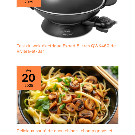
2025
Test du wok électrique Expert 5 litres QWK460 de
Riviera-et-Bar
Avr
20
2025
Délicieux sauté de chou chinois, champignons et