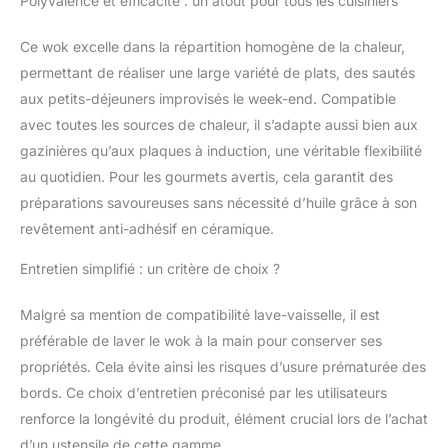
Polyvalence et efficacité : un atout pour tous les cuisiniers
Signal colore en rouge
foncé le cercle central
Ce wok excelle dans la répartition homogène de la chaleur,
lorsque la poêle a
atteint la bonne
permettant de réaliser une large variété de plats, des sautés
température pour
aux petits-déjeuners improvisés le week-end. Compatible
commencer à cuisiner,
avec toutes les sources de chaleur, il s’adapte aussi bien aux
assurant à chaque fois
gazinières qu’aux plaques à induction, une véritable flexibilité
de délicieux plats au
goût irrésistible
au quotidien. Pour les gourmets avertis, cela garantit des
Utilisations : le wok est
préparations savoureuses sans nécessité d’huile grâce à son
compatible avec les
revêtement anti-adhésif en céramique.
plaques de cuisson à
gaz, électriques, en
Entretien simplifié : un critère de choix ?
céramique et à
induction
Malgré sa mention de compatibilité lave-vaisselle, il est
Caractéristiques wok
préférable de laver le wok à la main pour conserver ses
qui combine des lignes
modernes et un savoir-
propriétés. Cela évite ainsi les risques d’usure prématurée des
faire français dès les
bords. Ce choix d’entretien préconisé par les utilisateurs
moindres détails,
renforce la longévité du produit, élément crucial lors de l’achat
comme le manche
d’un ustensile de cette gamme.