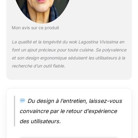
graisses, et un
nettoyage immédiat
Cuisson saine : la
technologie Thermo-
Signal colore en
Mon avis sur ce produit
rouge foncé le cercle
central lorsque la
La qualité et la longévité du wok Lagostina Vivissima en
poêle a atteint la
font un ajout précieux pour toute cuisine. Sa polyvalence
bonne température
et son design ergonomique séduisent les utilisateurs à la
pour commencer à
cuisiner, assurant à
recherche d’un outil fiable.
chaque fois de
délicieux plats au
goût irrésistible
Utilisations : le wok
est compatible avec
Du design à l’entretien, laissez-vous
les plaques de
convaincre par le retour d’expérience
cuisson à gaz,
électriques, en
des utilisateurs.
céramique et à
induction
Caractéristiques wok