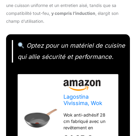
une cuisson uniforme et un entretien aisé, tandis que sa
compatibilité tout-feu,
y compris l’induction
, élargit son
champ d’utilisation.
Optez pour un matériel de cuisine
qui allie sécurité et performance.
Lagostina
Vivissima, Wok
Anti-adhésif 28
Wok anti-adhésif 28
cm avec manche
cm fabriqué avec un
long, revêtement
revêtement en
en céramique,
céramique anti-adhésif,
chauffage rapide