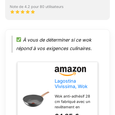
Note de 4.2 pour 80 utilisateurs
À vous de déterminer si ce wok
répond à vos exigences culinaires.
Lagostina
Vivissima, Wok
Anti-adhésif 28
Wok anti-adhésif 28
cm avec manche
cm fabriqué avec un
long, revêtement
revêtement en
en céramique,
céramique anti-
chauffage rapide