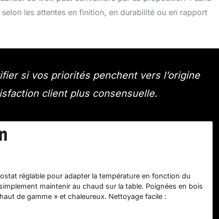
selon les attentes en finition, en durabilité ou en rapport
fier si vos priorités penchent vers l’origine
isfaction client plus consensuelle.
mostat réglable pour adapter la température en fonction du
 simplement maintenir au chaud sur la table. Poignées en bois
« haut de gamme » et chaleureux. Nettoyage facile :
dhésif à l’intérieur de la casserole. Accessoires inclus : grille
1 spatule et 1 pince en bois.