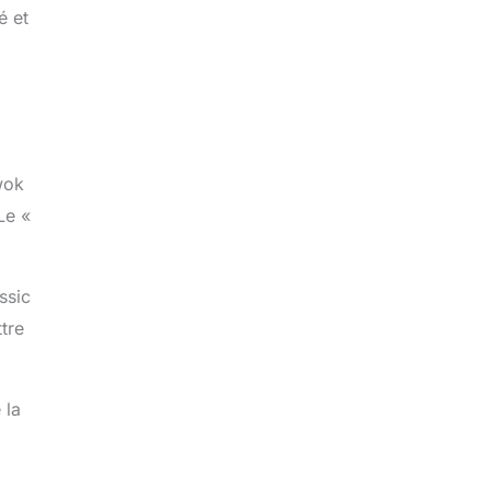
é et
wok
Le «
.
ssic
tre
 la