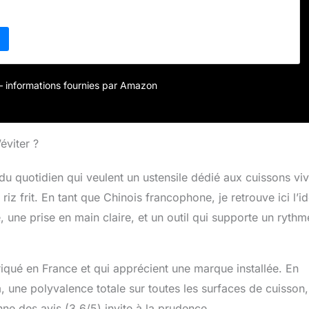
r – informations fournies par Amazon
éviter ?
du quotidien qui veulent un ustensile dédié aux cuissons viv
iz frit. En tant que Chinois francophone, je retrouve ici l’i
, une prise en main claire, et un outil qui supporte un rythm
briqué en France et qui apprécient une marque installée. En
, une polyvalence totale sur toutes les surfaces de cuisson
ne des avis (3,6/5) invite à la prudence.