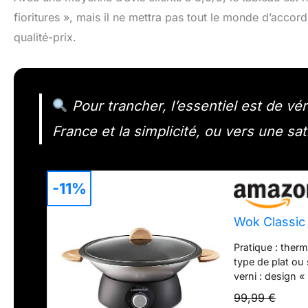
fioritures », mais il ne mettra pas tout le monde d’accord 
qualité-prix.
Pour trancher, l’essentiel est de véri
France et la simplicité, ou vers une sat
-11%
Wok Classic
Pratique : ther
type de plat ou
verni : design 
revêtement antia
99,99 €
garde au chaud, 