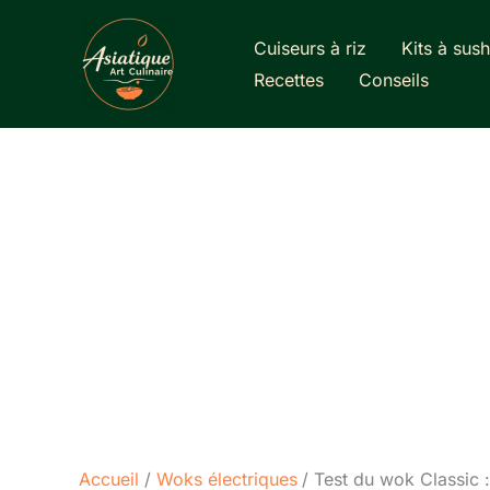
Aller
au
Cuiseurs à riz
Kits à sush
contenu
Recettes
Conseils
Accueil
Woks électriques
Test du wok Classic 