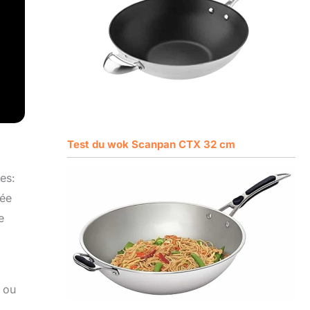
Test du wok Scanpan CTX 32 cm
es:
dée
e
, ou