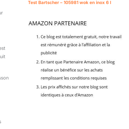
Test Bartscher – 105981 wok en inox 6 l
ur
est
uit
isson
s