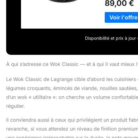
89,00 €
Disponibilité et prix à jou
À qui s’adresse ce Wok Classic — et à qui il vaut mieux l’
Le Wok Classic de Lagrange cible d’abord les cuisiniers 
légumes croquants, émincés de viande, nouilles sautées, r
d’un wok « utilitaire »: on cherche un volume confortable
régulier.
Il conviendra aussi à ceux qui privilégient un produit fa
revanche, si vous attendez un niveau de finition premium
une expérience irréprochable sur la durée, la note moyen