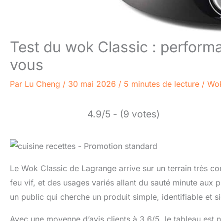
Test du wok Classic : perform
vous
Par
Lu Cheng
/
30 mai 2026
/
5 minutes de lecture
/
Wok
4.9/5 - (9 votes)
Le Wok Classic de Lagrange arrive sur un terrain très co
feu vif, et des usages variés allant du sauté minute aux p
un public qui cherche un produit simple, identifiable et
Avec une moyenne d’avis clients à 3,6/5, le tableau est