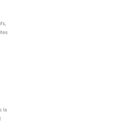
fs,
ites
s la
t