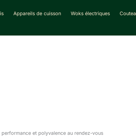
is
Appareils de cuisson
Woks électriques
Coutea
: performance et polyvalence au rendez-vous