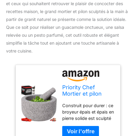
et ceux qui souhaitent retrouver le plaisir de concocter des
recettes maison, le grand mortier et pilon sculptés à la main à
partir de granit naturel se présente comme la solution idéale.
Que ce soit pour réaliser un guacamole onctueux, une salsa
relevée ou un pesto parfumé, cet outil robuste et élégant
simplifie la tâche tout en ajoutant une touche artisanale à
votre cuisine.
Priority Chef
Mortier et pilon
extra large très
Construit pour durer : ce
résistant 4 tasses,
broyeur épais et épais en
sculpté à la main à
pierre solide est sculpté
partir de granit
individuellement à la
naturel, pour faire
main à partir d'une pièce
du guacamole frais,