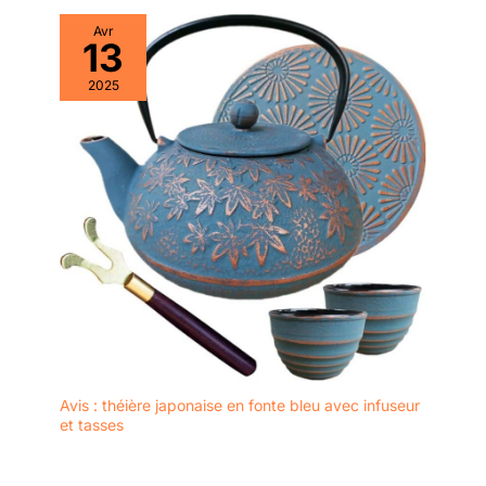
Avr
13
2025
Avis : théière japonaise en fonte bleu avec infuseur
et tasses