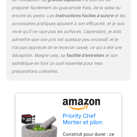
plus fraîches : cet
préparer facilement du guacamole frais, de la salsa ou
ensemble de mortier et
encore du pesto. Les
instructions faciles à suivre
et les
pilon de grande taille
accessoires pratiques ajoutent à son efficacité, et je suis
avec une capacité extra
large de 4 tasses et un
ravie qu’il ne raye pas les surfaces. Cependant, je dois
pilon robuste de 18,3 cm
admettre que son prix est quelque peu excessif, et je
fait le travail rapidement.
n’ai pas apprécié de le recevoir cassé, ce qui a été une
Écrasez, broyez et pilez
déception. Malgré cela, sa
facilité d’entretien
et son
les herbes, les noix, les
épices et plus encore
esthétique en font un outil essentiel pour mes
pour libérer facilement
préparations culinaires.
des saveurs et des
arômes naturels avec un
minimum de tracas Ne
grattez pas votre plan de
travail : ce mortier et
pilon en pierre de granit
gris est une bête. Super
Priority Chef
robuste et assez lourd
Mortier et pilon
pour être laissé à
extra large très
l'extérieur sur l'écran,
Construit pour durer : ce
résistant 4 tasses,