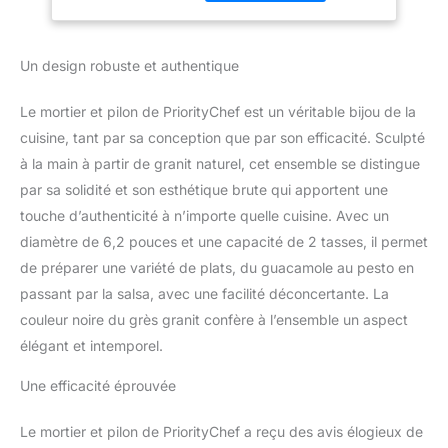
solide de granit
de la salsa, du
naturellement formé.
pesto, du broyeur
Votre moulin à
en pierre, un
Un design robuste et authentique
guacamole robuste sera
broyeur
du plus bel effet sur
n'importe quel plan de
Le mortier et pilon de PriorityChef est un véritable bijou de la
travail et fera l'affaire
cuisine, tant par sa conception que par son efficacité. Sculpté
pendant de nombreuses
à la main à partir de granit naturel, cet ensemble se distingue
années Faites de
par sa solidité et son esthétique brute qui apportent une
délicieux guacamole,
salsa, pesto et plus
touche d’authenticité à n’importe quelle cuisine. Avec un
encore. Fait maison,
diamètre de 6,2 pouces et une capacité de 2 tasses, il permet
délicieux guacamole,
de préparer une variété de plats, du guacamole au pesto en
pesto et plus encore
passant par la salsa, avec une facilité déconcertante. La
peuvent être préparés à
la demande avec cet
couleur noire du grès granit confère à l’ensemble un aspect
ensemble de mortier et
élégant et intemporel.
pilon en granit dans le
confort de votre maison.
Une efficacité éprouvée
Créez des sauces saines
en toute simplicité en
Le mortier et pilon de PriorityChef a reçu des avis élogieux de
utilisant votre molcajete