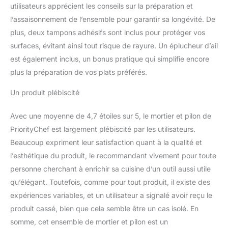
gris est une bête. Super
utilisateurs apprécient les conseils sur la préparation et
robuste et assez lourd
l’assaisonnement de l’ensemble pour garantir sa longévité. De
pour être laissé à
plus, deux tampons adhésifs sont inclus pour protéger vos
l'extérieur sur l'écran,
surfaces, évitant ainsi tout risque de rayure. Un éplucheur d’ail
mais cela pourrait causer
est également inclus, un bonus pratique qui simplifie encore
des rayures sur votre
plan de travail. C'est la
plus la préparation de vos plats préférés.
raison pour laquelle nous
avons inclus 2
Un produit plébiscité
protections de comptoir
antidérapantes qui
Avec une moyenne de 4,7 étoiles sur 5, le mortier et pilon de
protégeront votre
PriorityChef est largement plébiscité par les utilisateurs.
précieux comptoir de
Beaucoup expriment leur satisfaction quant à la qualité et
toutes les rayures
possibles Pratique et
l’esthétique du produit, le recommandant vivement pour toute
beau : élégant bol en
personne cherchant à enrichir sa cuisine d’un outil aussi utile
granit noir qui ajoute du
qu’élégant. Toutefois, comme pour tout produit, il existe des
style à n'importe quelle
expériences variables, et un utilisateur a signalé avoir reçu le
cuisine ; fait un cadeau
produit cassé, bien que cela semble être un cas isolé. En
attentionné pour les
amateurs de cuisine ;
somme, cet ensemble de mortier et pilon est un