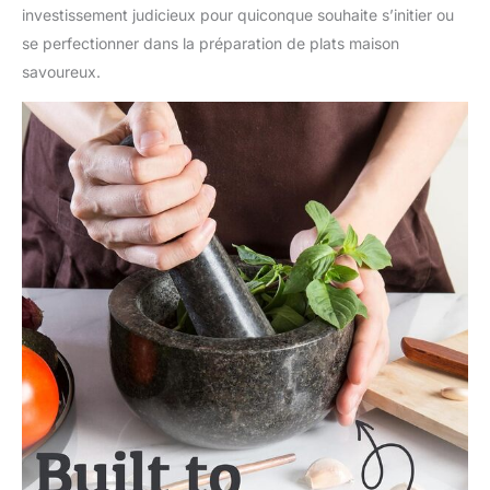
facile à nettoyer et à
investissement judicieux pour quiconque souhaite s’initier ou
entretenir ; outil
se perfectionner dans la préparation de plats maison
traditionnel pour la
savoureux.
cuisine moderne ;
Mortero de piedra para
cocina