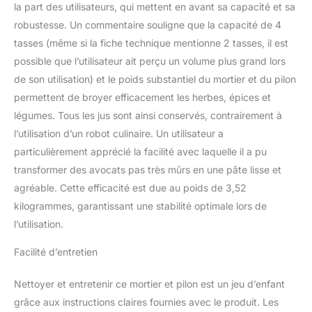
la part des utilisateurs, qui mettent en avant sa capacité et sa
de granit que toute la
robustesse. Un commentaire souligne que la capacité de 4
famille peut déguster
Broyez, mélangez et
tasses (même si la fiche technique mentionne 2 tasses, il est
écrasez les saveurs les
possible que l’utilisateur ait perçu un volume plus grand lors
plus fraîches : cet
de son utilisation) et le poids substantiel du mortier et du pilon
ensemble de mortier et
permettent de broyer efficacement les herbes, épices et
pilon de grande taille
avec une capacité extra
légumes. Tous les jus sont ainsi conservés, contrairement à
large de 4 tasses et un
l’utilisation d’un robot culinaire. Un utilisateur a
pilon robuste de 18,3 cm
particulièrement apprécié la facilité avec laquelle il a pu
fait le travail rapidement.
transformer des avocats pas très mûrs en une pâte lisse et
Écrasez, broyez et pilez
agréable. Cette efficacité est due au poids de 3,52
les herbes, les noix, les
épices et plus encore
kilogrammes, garantissant une stabilité optimale lors de
pour libérer facilement
l’utilisation.
des saveurs et des
arômes naturels avec un
Facilité d’entretien
minimum de tracas Ne
grattez pas votre plan de
Nettoyer et entretenir ce mortier et pilon est un jeu d’enfant
travail : ce mortier et
grâce aux instructions claires fournies avec le produit. Les
pilon en pierre de granit