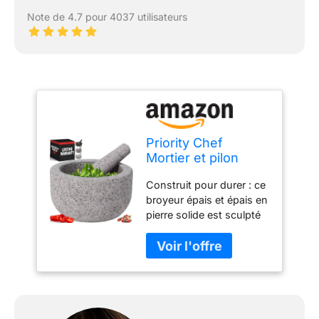
Note de 4.7 pour 4037 utilisateurs
Priority Chef
Mortier et pilon
extra large très
Construit pour durer : ce
résistant 4 tasses,
broyeur épais et épais en
sculpté à la main à
pierre solide est sculpté
partir de granit
individuellement à la
naturel, pour faire
main à partir d'une pièce
du guacamole frais,
solide de granit
de la salsa, du
naturellement formé.
pesto, du broyeur
Votre moulin à
en pierre, un
guacamole robuste sera
broyeur