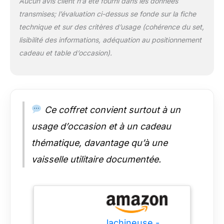
Aucun avis client n’a été fourni dans les données
d'idéogrammes. Les
transmises; l’évaluation ci-dessus se fonde sur la fiche
motifs de fleurs de
cerisier vous
technique et sur des critères d’usage (cohérence du set,
transporteront
lisibilité des informations, adéquation au positionnement
instantanément dans
cadeau et table d’occasion).
l'atmosphère
enchanteresse du
Japon, sous l'ombre
des cerisiers en
fleurs. Cette vaisselle
Ce coffret convient surtout à un
asiatique originale
ajoutera une touche
usage d’occasion et à un cadeau
de gaieté à vos repas
quotidiens tout en
thématique, davantage qu’à une
jouant un rôle
vaisselle utilitaire documentée.
décoratif de premier
plan.
SERVICE
SUSHI JAPONAIS -
Ce charmant
ensemble renferme 2
assiettes carrées (17
lachineuse -