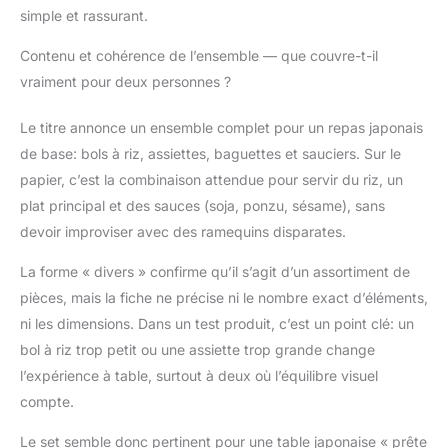
quotidiens tout en
simple et rassurant.
jouant un rôle décoratif
de premier plan.
Contenu et cohérence de l’ensemble — que couvre-t-il
SERVICE SUSHI
vraiment pour deux personnes ?
JAPONAIS - Ce
charmant ensemble
Le titre annonce un ensemble complet pour un repas japonais
renferme 2 assiettes
de base: bols à riz, assiettes, baguettes et sauciers. Sur le
carrées (17 x 17 cm), 2
bols de 11 cm de
papier, c’est la combinaison attendue pour servir du riz, un
diamètre, 2 sauciers en
plat principal et des sauces (soja, ponzu, sésame), sans
porcelaine rouge (8,5 x
devoir improviser avec des ramequins disparates.
5,5 cm), 2 paires de
baguettes ainsi que 2
La forme « divers » confirme qu’il s’agit d’un assortiment de
supports à baguettes.
pièces, mais la fiche ne précise ni le nombre exact d’éléments,
Ce service complet
ni les dimensions. Dans un test produit, c’est un point clé: un
rassemble tous les
éléments essentiels
bol à riz trop petit ou une assiette trop grande change
pour un authentique
l’expérience à table, surtout à deux où l’équilibre visuel
repas japonais.
compte.
Laissez-vous emporter
dans une immersion
Le set semble donc pertinent pour une table japonaise « prête