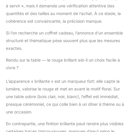
culinaire totale dans la
à servir », mais il demande une vérification attentive des
gastronomie nipponne,
quantités et des tailles au moment de l’achat. À ce stade, la
pour ravir vos papilles
au maximum !
IDÉE
cohérence est convaincante, la précision manque.
CADEAU ORIGINALE -
Ce service repas
Si l’on recherche un coffret cadeau, l’annonce d’un ensemble
japonais décoré de
structuré et thématique pèse souvent plus que les mesures
fleurs de cerisier
exactes.
constituera une idée
cadeau originale qui
Rendu sur la table — le rouge brillant est-il un choix facile à
ravira les amateurs de
vivre ?
cuisine japonaise. Un
objet déco à offrir en
L’apparence « brillante » est un marqueur fort: elle capte la
toute occasion (Noel,
anniversaire...) pour
lumière, valorise le rouge et met en avant le motif floral. Sur
faire plaisir ou se faire
une table sobre (bois clair, noir, blanc), l’effet est immédiat,
plaisir.
EN DIRECT
presque cérémoniel, ce qui colle bien à un dîner à thème ou à
D’ASIE - La Chineuse
une occasion.
est une marque
française qui source et
En contrepartie, une finition brillante peut rendre plus visibles
importe des objets
certaines traces (micro-rayures, marques d’eau) selon le
traditionnels asiatiques.