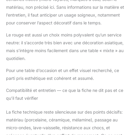
Services à thé, jardins
matériau, non précisé ici. Sans informations sur la matière et
japonais, bijoux,
l’entretien, il faut anticiper un usage soigneux, notamment
statuettes,
pour conserver l’aspect décoratif dans le temps.
calligraphies, décos
zen… Nous
Le rouge est aussi un choix moins polyvalent qu’un service
recherchons les plus
neutre: il s’accorde très bien avec une décoration asiatique,
belles idées cadeau et
décoration pour
mais s’intègre moins facilement dans une table « mixte » au
agrémenter vos
quotidien.
intérieurs et faire
voyager vos proches.
Pour une table d’occasion et un effet visuel recherché, ce
parti pris esthétique est cohérent et assumé.
Compatibilité et entretien — ce que la fiche ne dit pas et ce
qu’il faut vérifier
La fiche technique reste silencieuse sur des points décisifs:
matériau (porcelaine, céramique, mélamine), passage au
micro-ondes, lave-vaisselle, résistance aux chocs, et