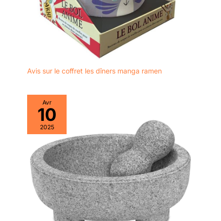
se faire plaisir.
EN
DIRECT D’ASIE - La
Chineuse est une
marque française qui
source et importe
des objets
traditionnels
Avis sur le coffret les dîners manga ramen
asiatiques. Services à
thé, jardins japonais,
bijoux, statuettes,
Avr
calligraphies, décos
10
zen… Nous
2025
recherchons les plus
belles idées cadeau
et décoration pour
agrémenter vos
intérieurs et faire
voyager vos proches.