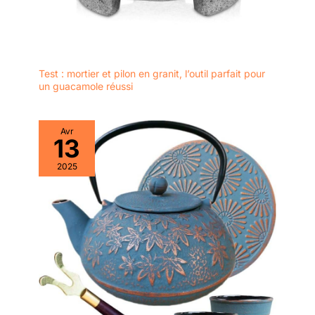
Test : mortier et pilon en granit, l’outil parfait pour
un guacamole réussi
Avr
13
2025