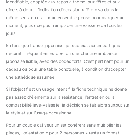
identifiable, adaptée aux repas à thème, aux fêtes et aux
tous les adeptes de la
dîners à deux. L’indication d’occasion « fête » va dans le
culture asiatique.
même sens: on est sur un ensemble pensé pour marquer un
DÉCORATION
JAPONAISE - Teinté
moment, plus que pour remplacer une vaisselle de tous les
d'un rouge vibrant, ce
jours.
service adopte un motif
traditionnel japonais,
En tant que franco-japonaise, je reconnais ici un parti pris
agrémenté
décoratif fréquent en Europe: on cherche une ambiance
d'idéogrammes. Les
japonaise lisible, avec des codes forts. C’est pertinent pour un
motifs de fleurs de
cadeau ou pour une table ponctuelle, à condition d’accepter
cerisier vous
transporteront
une esthétique assumée.
instantanément dans
l'atmosphère
Si l’objectif est un usage intensif, la fiche technique ne donne
enchanteresse du
pas assez d’éléments sur la résistance, l’entretien ou la
Japon, sous l'ombre
compatibilité lave-vaisselle: la décision se fait alors surtout sur
des cerisiers en fleurs.
le style et sur l’usage occasionnel.
Cette vaisselle
asiatique originale
Pour un couple qui veut un set cohérent sans multiplier les
ajoutera une touche de
pièces, l’orientation « pour 2 personnes » reste un format
gaieté à vos repas