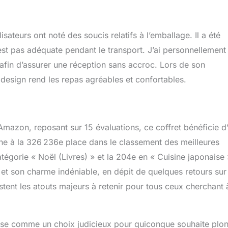
isateurs ont noté des soucis relatifs à l’emballage. Il a été
n’est pas adéquate pendant le transport. J’ai personnellement
nt afin d’assurer une réception sans accroc. Lors de son
n design rend les repas agréables et confortables.
Amazon, reposant sur 15 évaluations, ce coffret bénéficie d
ionne à la 326 236e place dans le classement des meilleures
égorie « Noël (Livres) » et la 204e en « Cuisine japonaise 
et son charme indéniable, en dépit de quelques retours sur
estent les atouts majeurs à retenir pour tous ceux cherchant 
ose comme un choix judicieux pour quiconque souhaite plo