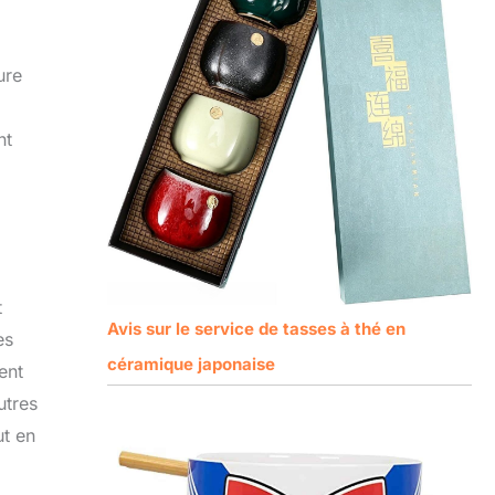
ure
nt
t
Avis sur le service de tasses à thé en
es
céramique japonaise
ent
utres
ut en