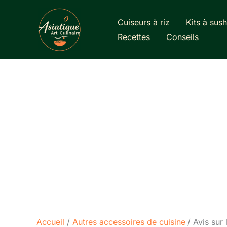
Aller
au
Cuiseurs à riz
Kits à sush
contenu
Recettes
Conseils
Accueil
Autres accessoires de cuisine
Avis sur