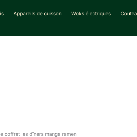
is
Appareils de cuisson
Woks électriques
Coutea
 le coffret les dîners manga ramen