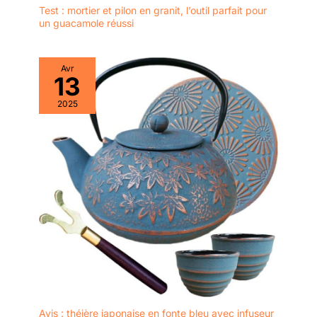
Test : mortier et pilon en granit, l’outil parfait pour
un guacamole réussi
Avr
13
2025
Avis : théière japonaise en fonte bleu avec infuseur