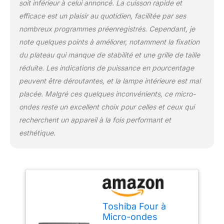
soit inférieur à celui annoncé. La cuisson rapide et
micro-ondes combiné
efficace est un plaisir au quotidien, facilitée par ses
friteuse à air, vous
pouvez utiliser 9 menus
nombreux programmes préenregistrés. Cependant, je
automatiques de friture à
note quelques points à améliorer, notamment la fixation
air pour profiter
du plateau qui manque de stabilité et une grille de taille
d'aliments frits de
réduite. Les indications de puissance en pourcentage
manière plus saine sans
sacrifier le goût ; il suffit
peuvent être déroutantes, et la lampe intérieure est mal
d'ajouter quelques
placée. Malgré ces quelques inconvénients, ce micro-
gouttes d'huile et de
ondes reste un excellent choix pour celles et ceux qui
laisser l'air chaud
recherchent un appareil à la fois performant et
puissant du ventilateur
esthétique.
de convection et des
éléments chauffants
circuler autour des
aliments pour créer une
croûte croustillante et
délicieuse. Cuisson
Vapeur Saine avec
Toshiba Four à
Cuiseur Vapeur : Ce four
Micro-ondes
à micro-ondes Toshiba