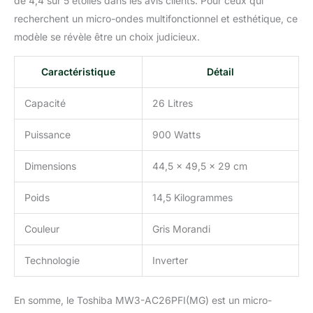
de 4,4 sur 5 étoiles dans les avis clients. Pour ceux qui
des aliments sains et
délicieux avec les
recherchent un micro-ondes multifonctionnel et esthétique, ce
nutriments préservés ; il
modèle se révèle être un choix judicieux.
est parfait pour les
légumes ou les fruits de
Caractéristique
Détail
mer. Plus de Fonctions
en Un : Cet appareil
Capacité
26 Litres
polyvalent 6-en-1
combiné micro-ondes,
menus automatiques de
Puissance
900 Watts
friture à air, gril,
convection, combi et
Dimensions
44,5 x 49,5 x 29 cm
fonction vapeur est une
excellente solution pour
Poids
14,5 Kilogrammes
économiser de l'espace
sur le plan de travail,
Couleur
Gris Morandi
offrant une cuisson
rapide et pratique chez
Technologie
Inverter
vous ; Micro-ondes,
Menu Automatique de
Friture à Air, Convection,
En somme, le Toshiba MW3-AC26PFI(MG) est un micro-
Combi, Vapeur, Gril tout