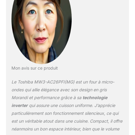
astucieuse remplace
également les
transformateurs et
condensateurs bruyants
pour réduire les niveaux
de bruit à 57dB, le
rendant super silencieux.
Chef Defrost: Le four à
micro-ondes Toshiba
dispose d'un programme
de décongélation
Mon avis sur ce produit
professionnel qui
empêche les aliments de
Le Toshiba MW3-AC26PFI(MG) est un four à micro-
surchauffer à l'extérieur
et de sous-chauffer à
ondes qui allie élégance avec son design en gris
l'intérieur ; la puissance
Morandi et performance grâce à sa
technologie
est ajustée pour générer
inverter
qui assure une cuisson uniforme. J’apprécie
un contrôle précis de la
particulièrement son fonctionnement silencieux, ce qui
puissance afin d'éviter la
surcuisson. Menus
est un véritable atout dans une cuisine. Compact, il offre
Automatiques de Friture
néanmoins un bon espace intérieur, bien que le volume
à Air Sain: Avec ce four à