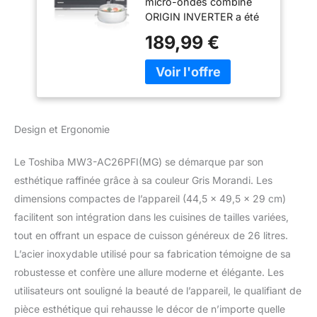
micro-ondes combiné
AC26SFI(MG),
ORIGIN INVERTER a été
Grande capacité,
conçu pour fournir une
Combiné 6-en-1
189,99 €
sortie de puissance
avec Friteuse à Air,
linéaire avec un contrôle
Chef Defrost, Avec
précis de la température,
bol vapeur, Gris
offrant une expérience
Morandi
de cuisson sans faille ; la
technologie ORIGIN
Design et Ergonomie
INVERTER réduit le
temps de chauffage et
Le Toshiba MW3-AC26PFI(MG) se démarque par son
économise de l'énergie ;
cette technologie
esthétique raffinée grâce à sa couleur Gris Morandi. Les
astucieuse remplace
dimensions compactes de l’appareil (44,5 x 49,5 x 29 cm)
également les
facilitent son intégration dans les cuisines de tailles variées,
transformateurs et
tout en offrant un espace de cuisson généreux de 26 litres.
condensateurs bruyants
L’acier inoxydable utilisé pour sa fabrication témoigne de sa
pour réduire les niveaux
de bruit à 57dB, le
robustesse et confère une allure moderne et élégante. Les
rendant super silencieux.
utilisateurs ont souligné la beauté de l’appareil, le qualifiant de
Chef Defrost: Le four à
pièce esthétique qui rehausse le décor de n’importe quelle
micro-ondes Toshiba