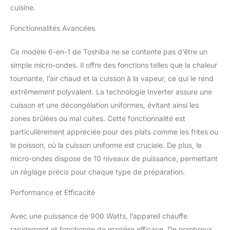
cuisine.
dispose d'un programme
de décongélation
Fonctionnalités Avancées
professionnel qui
empêche les aliments de
surchauffer à l'extérieur
Ce modèle 6-en-1 de Toshiba ne se contente pas d’être un
et de sous-chauffer à
simple micro-ondes. Il offre des fonctions telles que la chaleur
l'intérieur ; la puissance
tournante, l’air chaud et la cuisson à la vapeur, ce qui le rend
est ajustée pour générer
extrêmement polyvalent. La technologie Inverter assure une
un contrôle précis de la
cuisson et une décongélation uniformes, évitant ainsi les
puissance afin d'éviter la
surcuisson. Menus
zones brûlées ou mal cuites. Cette fonctionnalité est
Automatiques de Friture
particulièrement appréciée pour des plats comme les frites ou
à Air Sain: Avec ce four à
le poisson, où la cuisson uniforme est cruciale. De plus, le
micro-ondes combiné
micro-ondes dispose de 10 niveaux de puissance, permettant
friteuse à air, vous
pouvez utiliser 9 menus
un réglage précis pour chaque type de préparation.
automatiques de friture à
air pour profiter
Performance et Efficacité
d'aliments frits de
manière plus saine sans
Avec une puissance de 900 Watts, l’appareil chauffe
sacrifier le goût ; il suffit
rapidement et fonctionne de manière efficace. De nombreux