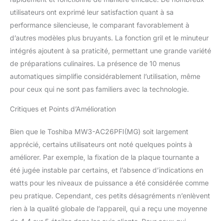
d'ajouter quelques
utilisateurs ont exprimé leur satisfaction quant à sa
gouttes d'huile et de
performance silencieuse, le comparant favorablement à
laisser l'air chaud
puissant du ventilateur
d’autres modèles plus bruyants. La fonction gril et le minuteur
de convection et des
intégrés ajoutent à sa praticité, permettant une grande variété
éléments chauffants
de préparations culinaires. La présence de 10 menus
circuler autour des
automatiques simplifie considérablement l’utilisation, même
aliments pour créer une
croûte croustillante et
pour ceux qui ne sont pas familiers avec la technologie.
délicieuse. Cuisson
Vapeur Saine avec
Critiques et Points d’Amélioration
Cuiseur Vapeur : Ce four
à micro-ondes Toshiba
Bien que le Toshiba MW3-AC26PFI(MG) soit largement
dispose d'un cuiseur
apprécié, certains utilisateurs ont noté quelques points à
vapeur qui peut cuire vos
améliorer. Par exemple, la fixation de la plaque tournante a
aliments à la vapeur de
été jugée instable par certains, et l’absence d’indications en
manière pratique au
micro-ondes ; l'eau bout
watts pour les niveaux de puissance a été considérée comme
sous le plateau vapeur
peu pratique. Cependant, ces petits désagréments n’enlèvent
tandis que le couvercle
rien à la qualité globale de l’appareil, qui a reçu une moyenne
contient l'humidité, pour