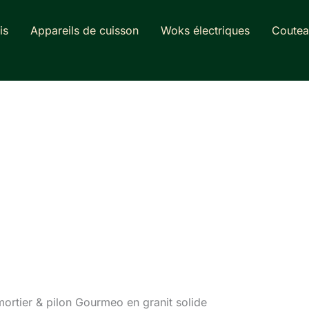
is
Appareils de cuisson
Woks électriques
Coutea
mortier & pilon Gourmeo en granit solide