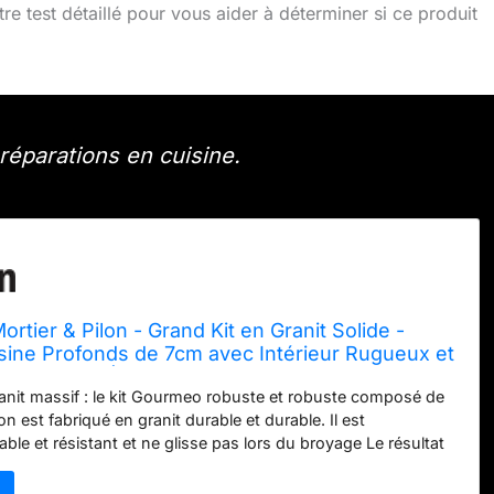
tre test détaillé pour vous aider à déterminer si ce produit
réparations en cuisine.
ier & Pilon - Grand Kit en Granit Solide -
sine Profonds de 7cm avec Intérieur Rugueux et
li - Pilons à Épices Extra Longs
nit massif : le kit Gourmeo robuste et robuste composé de
lon est fabriqué en granit durable et durable. Il est
le et résistant et ne glisse pas lors du broyage Le résultat
ge : le mortier dispose d'un intérieur rugueux et d'un
ce qui garantit un résultat parfait de broyage. Dimensions :