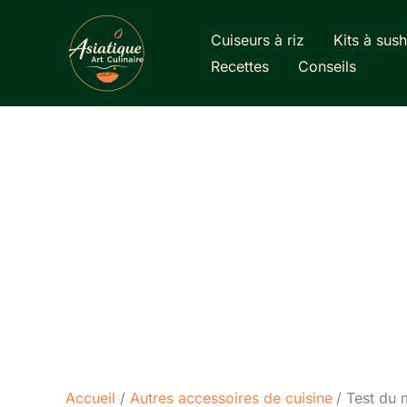
Aller
au
Cuiseurs à riz
Kits à sush
contenu
Recettes
Conseils
Accueil
Autres accessoires de cuisine
Test du 