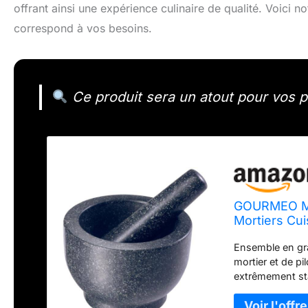
offrant ainsi une expérience culinaire de qualité. Voici no
correspond à vos besoins.
Ce produit sera un atout pour vos p
GOURMEO Mort
Mortiers Cui
Extérieur Po
Ensemble en gra
mortier et de pi
extrêmement stab
parfait de broya
extérieur poli, 