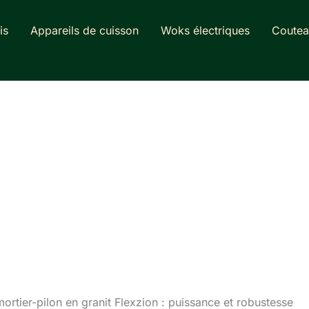
is
Appareils de cuisson
Woks électriques
Coutea
mortier-pilon en granit Flexzion : puissance et robustesse