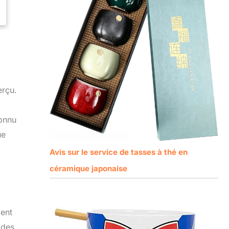
erçu.
connu
ue
Avis sur le service de tasses à thé en
céramique japonaise
ment
 des