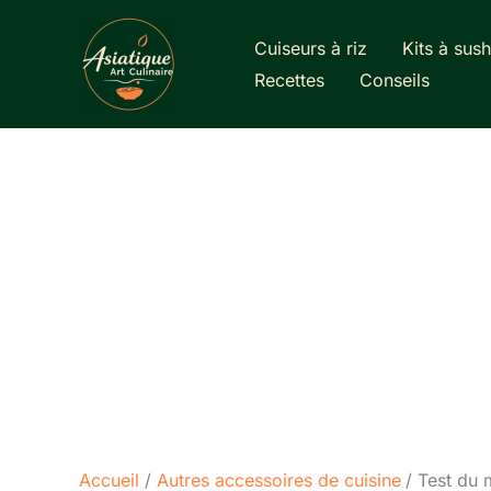
Aller
au
Cuiseurs à riz
Kits à sush
contenu
Recettes
Conseils
Accueil
Autres accessoires de cuisine
Test du 