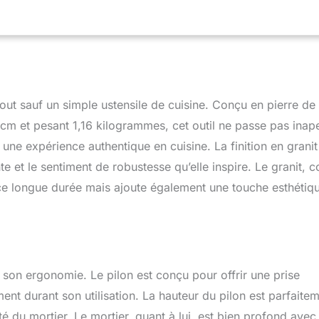
idéal pour écraser de l?ail, des herbes, des épices et bien plus
ttoyer ? Granit poli pour un nettoyage facile, il suffit de bien
 le mortier avec une éponge dans de l'eau tiède, sans laisser
s danger pour les aliments, sans BPA, sans plomb, sans
durable, facile à nettoyer, sans goût résiduel, peu d'entretien;
e et sécher à l'air, ne pas utiliser de savon
tout sauf un simple ustensile de cuisine. Conçu en pierre de
cm et pesant 1,16 kilogrammes, cet outil ne passe pas inap
 une expérience authentique en cuisine. La finition en granit
et le sentiment de robustesse qu’elle inspire. Le granit, 
ce longue durée mais ajoute également une touche esthétiq
t son ergonomie. Le pilon est conçu pour offrir une prise
ent durant son utilisation. La hauteur du pilon est parfaite
é du mortier. Le mortier, quant à lui, est bien profond avec