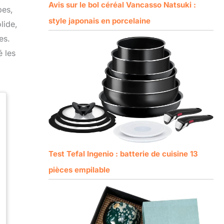
Avis sur le bol céréal Vancasso Natsuki :
bes,
style japonais en porcelaine
lide,
es.
é les
Test Tefal Ingenio : batterie de cuisine 13
pièces empilable