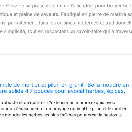
 de Flexzion se présente comme l’allié idéal pour broyer her
ntique et pleine de saveurs. Fabriqué en pierre de marbre so
insi parfaitement dans les cuisines modernes et traditionnell
e simplicité, tout en respectant un savoir-faire qui a travers
mble de mortier et pilon en granit- Bol à moudre en
bre solide 4,7 pouces pour avocat herbes, épices,
cuisson, médicament
t robuste et de qualité- L?extérieur en marbre exquis avec
i pour un écrasement et un broyage optimal Le pilon et le mortier
e moudre les herbes les plus fraîches pour créer le pestos le
es graines et les épices les plus résistantes pour créer les pâtes
aromatiques Assez solide pour résister aux utilisations