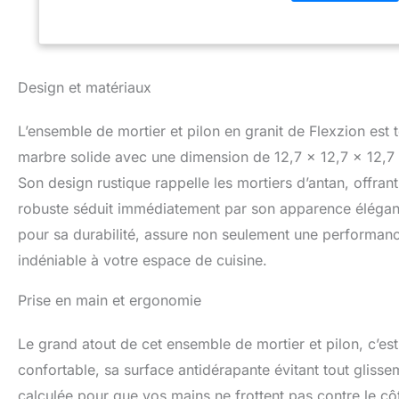
fréquentes et est 
encore Facile à ne
rincer le pilon et
aucune odeur San
mercure, élégant, 
Design et matériaux
Rincer à l'eau tièd
L’ensemble de mortier et pilon en granit de Flexzion est 
marbre solide avec une dimension de 12,7 x 12,7 x 12,7 
Son design rustique rappelle les mortiers d’antan, offrant
robuste séduit immédiatement par son apparence élégante 
pour sa durabilité, assure non seulement une performan
indéniable à votre espace de cuisine.
Prise en main et ergonomie
Le grand atout de cet ensemble de mortier et pilon, c’es
confortable, sa surface antidérapante évitant tout glissem
calculée pour que vos mains ne frottent pas contre le côt