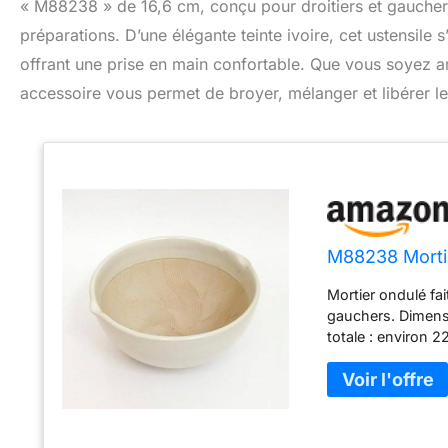
« M88238 » de 16,6 cm, conçu pour droitiers et gauchers
préparations. D’une élégante teinte ivoire, cet ustensil
offrant une prise en main confortable. Que vous soyez a
accessoire vous permet de broyer, mélanger et libérer le
M88238 Mortier
Mortier ondulé fai
gauchers. Dimensi
totale : environ 22
lave-vaisselle, au
original a été co
histoire depuis 1
fonctionnel spécia
garder les ingrédi