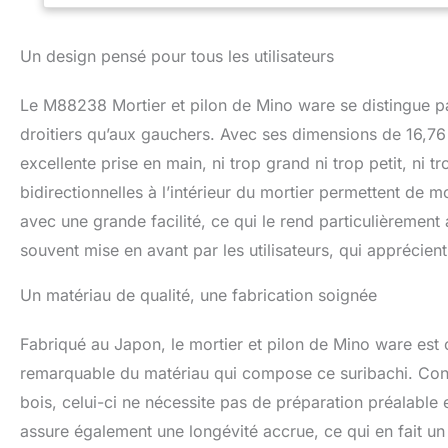
rend facile et ra
fraîcheur en rais
Un design pensé pour tous les utilisateurs
également parfait
temps de cuisson 
ingrédients sur le
Le M88238 Mortier et pilon de Mino ware se distingue p
rend plus facile e
droitiers qu’aux gauchers. Avec ses dimensions de 16,76
conçus pour les dr
d'une montre, mai
excellente prise en main, ni trop grand ni trop petit, ni tr
La taille est parf
bidirectionnelles à l’intérieur du mortier permettent de m
herbes et plus en
avec une grande facilité, ce qui le rend particulièrement 
souvent mise en avant par les utilisateurs, qui apprécient l
Un matériau de qualité, une fabrication soignée
Fabriqué au Japon, le mortier et pilon de Mino ware est c
remarquable du matériau qui compose ce suribachi. Con
bois, celui-ci ne nécessite pas de préparation préalable 
assure également une longévité accrue, ce qui en fait un