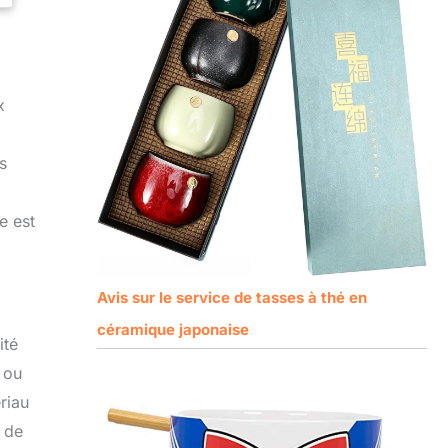
x
s
e est
Avis sur le service de tasses à thé en
céramique japonaise
ité
 ou
riau
l de