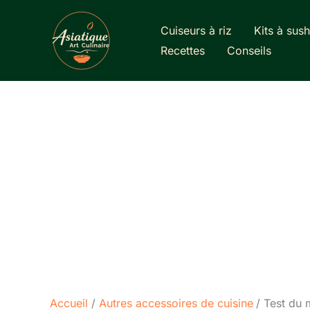
Aller
au
Cuiseurs à riz
Kits à sush
contenu
Recettes
Conseils
Accueil
Autres accessoires de cuisine
Test du 