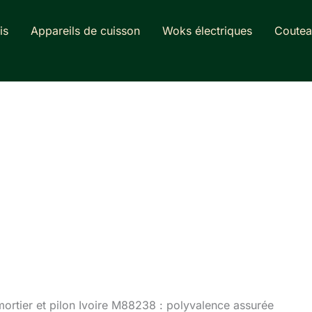
is
Appareils de cuisson
Woks électriques
Coutea
mortier et pilon Ivoire M88238 : polyvalence assurée