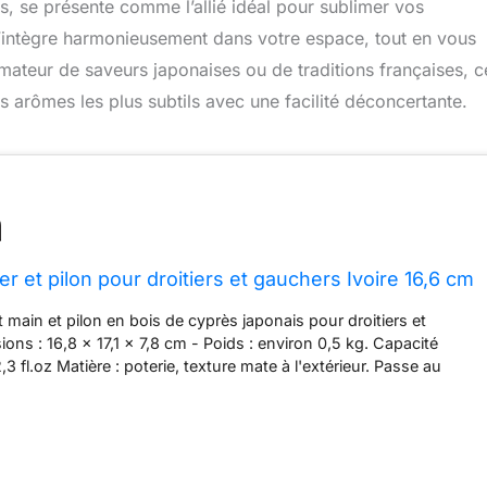
, se présente comme l’allié idéal pour sublimer vos
e s’intègre harmonieusement dans votre espace, tout en vous
mateur de saveurs japonaises ou de traditions françaises, c
s arômes les plus subtils avec une facilité déconcertante.
 et pilon pour droitiers et gauchers Ivoire 16,6 cm
t main et pilon en bois de cyprès japonais pour droitiers et
ons : 16,8 x 17,1 x 7,8 cm - Poids : environ 0,5 kg. Capacité
,3 fl.oz Matière : poterie, texture mate à l'extérieur. Passe au
 micro-ondes, pas de feu direct ni de four. Ce mortier ondulé
nçu par la poterie japonaise, Yamagata Touen, qui a une grande
794. La septième génération, Tomoya Kato, a inventé ce mortier
l après 9 ans d'essais et d'erreurs. Ce mortier ondulé aide à
ents sur le fond au lieu de monter autour du mortier, ce qui le