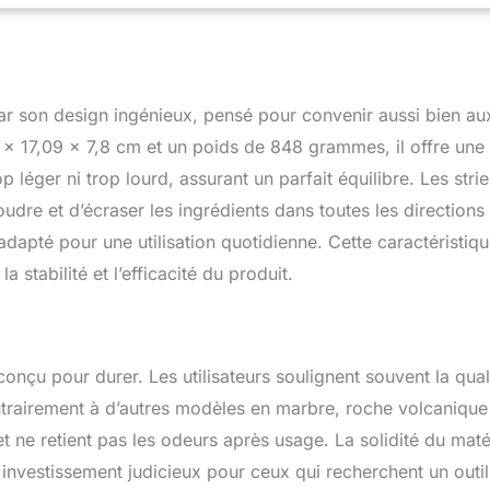
pide à broyer. Les aliments peuvent être moulus avec plus de
on de moins de chaleur due au frottement Ce mortier est
 pour les personnes âgées ou ceux qui veulent minimiser le
car il dispose de stries ondulées qui peuvent garder les
 fond lors du broyage et avoir une friction plus forte, ce qui le
ar son design ingénieux, pensé pour convenir aussi bien au
t plus rapide à broyer. En outre, les mortiers sont généralement
 x 17,09 x 7,8 cm et un poids de 848 grammes, il offre une
oitiers car ils nécessitent un broyage dans le sens des aiguilles
s les stries ondulées peuvent être broyées dans les deux sens.
op léger ni trop lourd, assurant un parfait équilibre. Les strie
aite pour broyer les graines de sésame, les ignames chinoises, les
oudre et d’écraser les ingrédients dans toutes les directions
core.
adapté pour une utilisation quotidienne. Cette caractéristiqu
a stabilité et l’efficacité du produit.
onçu pour durer. Les utilisateurs soulignent souvent la qual
trairement à d’autres modèles en marbre, roche volcanique
et ne retient pas les odeurs après usage. La solidité du maté
 investissement judicieux pour ceux qui recherchent un outi