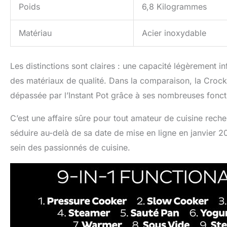
Poids
6,8 Kilogrammes
Matériau
Acier inoxydable
Les distinctions sont claires : une capacité légèrement 
des matériaux de qualité. Dans la comparaison, la Crock
dépassée par l’Instant Pot grâce à ses nombreuses fonction
C’est une affaire sûre pour tout amateur de cuisine recher
séduire au-delà de sa date de mise en ligne en janvier 2
sein des passionnés de cuisine.