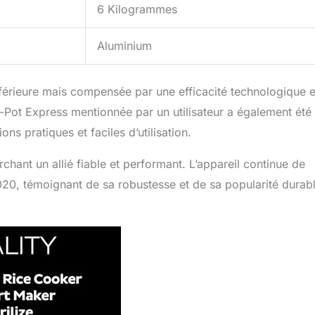
6 Kilogrammes
Aluminium
inférieure mais compensée par une efficacité technologique e
-Pot Express mentionnée par un utilisateur a également été
s pratiques et faciles d’utilisation.
chant un allié fiable et performant. L’appareil continue de
020, témoignant de sa robustesse et de sa popularité durab