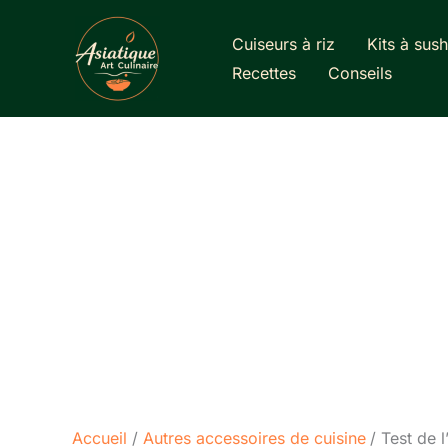
Aller
au
Cuiseurs à riz
Kits à sush
contenu
Recettes
Conseils
Accueil
Autres accessoires de cuisine
Test de l