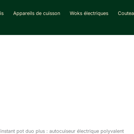
is
Appareils de cuisson
Woks électriques
Coutea
’instant pot duo plus : autocuiseur électrique polyvalent