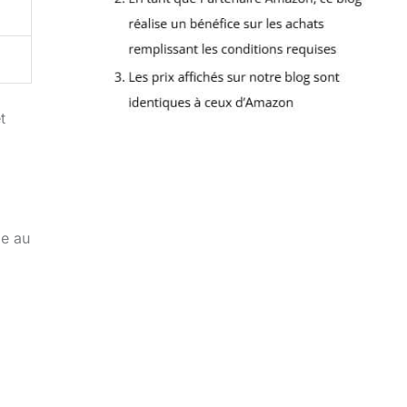
t
le au