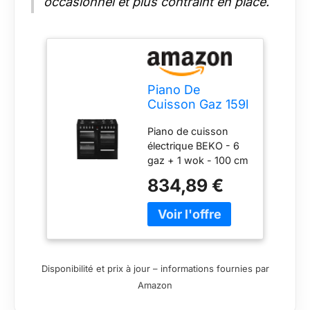
occasionnel et plus contraint en place.
Piano De
Cuisson Gaz 159l
7 Feux Noir -
Piano de cuisson
PF335325DB
électrique BEKO - 6
gaz + 1 wok - 100 cm
- PF335325DB -
834,89 €
rapido2shop
Disponibilité et prix à jour – informations fournies par
Amazon