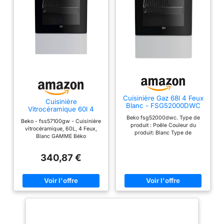
Cuisinière Gaz 68l 4 Feux
Cuisinière
Blanc - FSG52000DWC
Vitrocéramique 60l 4
Feux Blanc -
Beko fsg52000dwc. Type de
Beko - fss57100gw - Cuisinière
FSS57100GW
produit : Poêle Couleur du
vitrocéramique, 60L, 4 Feux,
produit: Blanc Type de
Blanc GAMME Béko
commande : rotatif. Type de
plaque : cuisinière à gaz
Position 1 du brûleur/zone de
340,87 €
cuisson : Centre devant
Brûleur/alimentation de la zone
de cuisson position 1 : gaz.
Taille du four : moyen