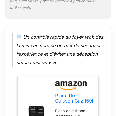
four, avec un vrai point de contrôle à prévoir sur le
brûleur wok.
Un contrôle rapide du foyer wok dès
la mise en service permet de sécuriser
l’expérience et d’éviter une déception
sur la cuisson vive.
Piano De
Cuisson Gaz 159l
7 Feux Noir -
Piano de cuisson
PF335325DB