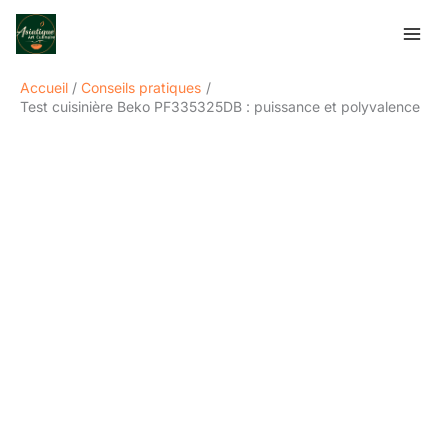
Aller
Rechercher
au
contenu
Accueil
Conseils pratiques
Test cuisinière Beko PF335325DB : puissance et polyvalence