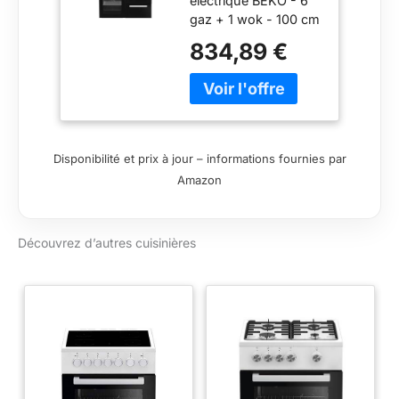
électrique BEKO - 6
gaz + 1 wok - 100 cm
- PF335325DB -
834,89 €
rapido2shop
Disponibilité et prix à jour – informations fournies par
Amazon
Découvrez d’autres cuisinières