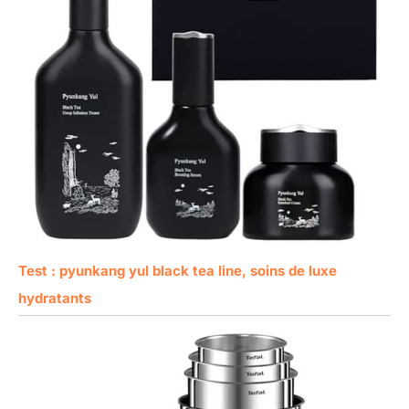
Test : pyunkang yul black tea line, soins de luxe
hydratants