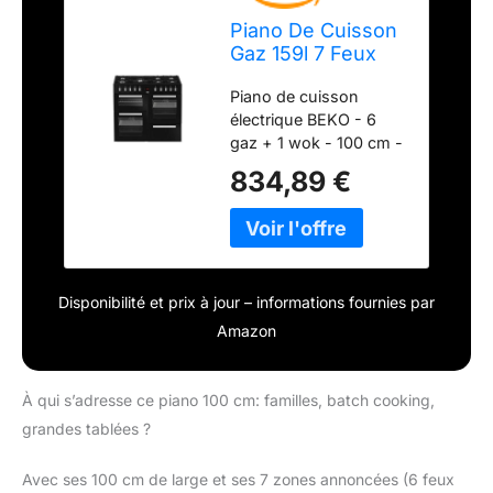
Piano De Cuisson
Gaz 159l 7 Feux
Noir -
Piano de cuisson
PF335325DB
électrique BEKO - 6
gaz + 1 wok - 100 cm -
PF335325DB -
834,89 €
rapido2shop
Disponibilité et prix à jour – informations fournies par
Amazon
À qui s’adresse ce piano 100 cm: familles, batch cooking,
grandes tablées ?
Avec ses 100 cm de large et ses 7 zones annoncées (6 feux