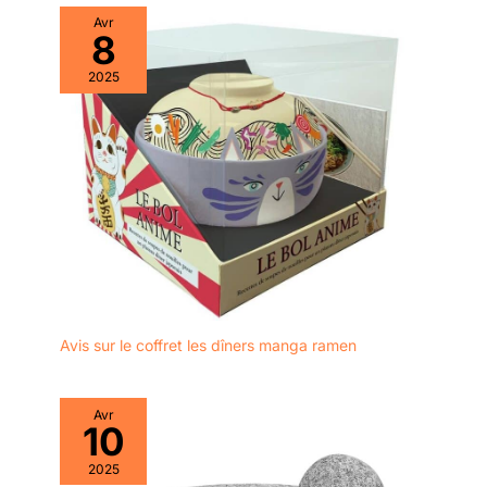
Thanksgiving ou Noël
Avr
8
2025
Avis sur le coffret les dîners manga ramen
Avr
10
2025