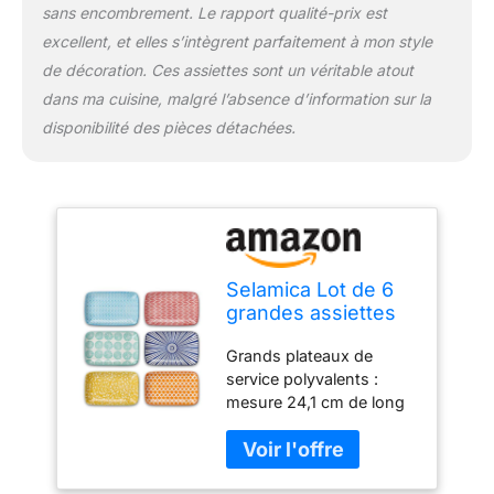
sans encombrement. Le rapport qualité-prix est
bactéries, sans plomb et
excellent, et elles s’intègrent parfaitement à mon style
non toxique. Passe au
micro-ondes, four,
de décoration. Ces assiettes sont un véritable atout
congélateur et lave-
dans ma cuisine, malgré l’absence d’information sur la
vaisselle. Facile à
disponibilité des pièces détachées.
nettoyer et à empiler : a
une surface lisse qui est
assez résistante aux
rayures et les rend faciles
à nettoyer à la main ou
au lave-vaisselle sans
décoloration pour une
Selamica Lot de 6
utilisation à long terme.
grandes assiettes
Le fond large et la forme
rectangulaires en
rectangulaire les rendent
Grands plateaux de
céramique de 24,1
très stables et faciles à
service polyvalents :
cm, assiettes à
empiler dans le placard.
mesure 24,1 cm de long
dessert, plateaux
Cadeau parfait : ces
x 14,2 cm de large avec
de service pour
plateaux de service en
des côtés incurvés
apéritif, sushis,
céramique sont
autour qui peuvent
fruits – Passe au
largement utilisés dans