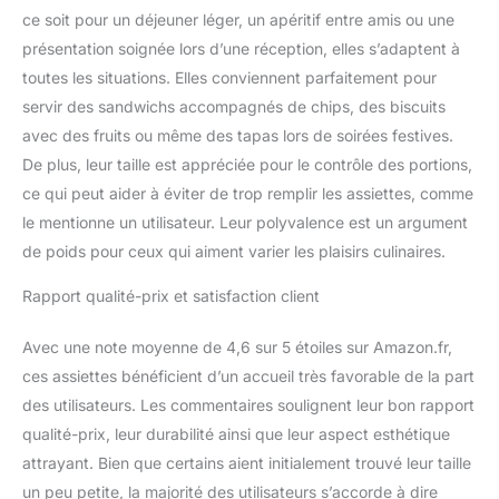
une surface lisse qui est
ce soit pour un déjeuner léger, un apéritif entre amis ou une
assez résistante aux
présentation soignée lors d’une réception, elles s’adaptent à
rayures et les rend faciles
toutes les situations. Elles conviennent parfaitement pour
à nettoyer à la main ou
au lave-vaisselle sans
servir des sandwichs accompagnés de chips, des biscuits
décoloration pour une
avec des fruits ou même des tapas lors de soirées festives.
utilisation à long terme.
De plus, leur taille est appréciée pour le contrôle des portions,
Le fond large et la forme
ce qui peut aider à éviter de trop remplir les assiettes, comme
rectangulaire les rendent
le mentionne un utilisateur. Leur polyvalence est un argument
très stables et faciles à
empiler dans le placard.
de poids pour ceux qui aiment varier les plaisirs culinaires.
Cadeau parfait : ces
plateaux de service en
Rapport qualité-prix et satisfaction client
céramique sont
largement utilisés dans
Avec une note moyenne de 4,6 sur 5 étoiles sur Amazon.fr,
les goûters, la
ces assiettes bénéficient d’un accueil très favorable de la part
restauration, les pique-
des utilisateurs. Les commentaires soulignent leur bon rapport
niques en plein air, les
barbecues et les dîners.
qualité-prix, leur durabilité ainsi que leur aspect esthétique
C'est également le
attrayant. Bien que certains aient initialement trouvé leur taille
meilleur choix de cadeau
un peu petite, la majorité des utilisateurs s’accorde à dire