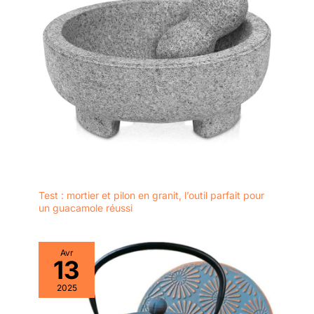
Test : mortier et pilon en granit, l’outil parfait pour
un guacamole réussi
Avr
13
2025