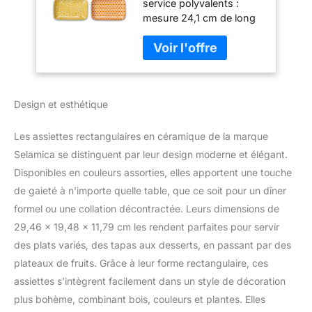
service polyvalents :
cm, assiettes à
mesure 24,1 cm de long
dessert, plateaux
x 14,2 cm de large avec
de service pour
des côtés incurvés
apéritif, sushis,
autour qui peuvent
fruits – Passe au
garder les aliments bien
micro-ondes, four,
sans glisser. Ils ont la
lave-vaisselle
Design et esthétique
taille parfaite pour des
portions raisonnables et
servent une variété
Les assiettes rectangulaires en céramique de la marque
d'aliments comme la
Selamica se distinguent par leur design moderne et élégant.
salade, les pâtes, les
Disponibles en couleurs assorties, elles apportent une touche
rouleaux de sushis, les
de gaieté à n’importe quelle table, que ce soit pour un dîner
apéritifs, les desserts,
etc., pour répondre aux
formel ou une collation décontractée. Leurs dimensions de
besoins des familles, des
29,46 x 19,48 x 11,79 cm les rendent parfaites pour servir
fêtes et des restaurants
des plats variés, des tapas aux desserts, en passant par des
pour partager les
plateaux de fruits. Grâce à leur forme rectangulaire, ces
aliments ensemble.
Design vibrant : les
assiettes s’intègrent facilement dans un style de décoration
couleurs et les motifs
plus bohème, combinant bois, couleurs et plantes. Elles
riches les rendent