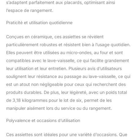
s’adaptent parfaitement aux placards, optimisant ainsi
uniques et attrayants
l’espace de rangement.
dans n'importe quel
style. Ils égayent votre
Praticité et utilisation quotidienne
table et mettent en valeur
les aliments même en
Conçues en céramique, ces assiettes se révèlent
vous rendant joyeux.
Cela fait un ajout
particulièrement robustes et résistent bien à l’usage quotidien.
charmant à votre
Elles peuvent être utilisées au micro-ondes, au four et sont
comptoir ou table. Sain
compatibles avec le lave-vaisselle, ce qui facilite grandement
et sûr : fabriqué en
leur utilisation et leur entretien. Plusieurs avis d’utilisateurs
matériau de qualité
supérieure qui offre une
soulignent leur résistance au passage au lave-vaisselle, ce qui
robustesse avec un bon
est un atout non négligeable pour ceux qui recherchent des
poids et n'absorbe pas
produits durables. De plus, leur légèreté, avec un poids total
les odeurs ou les
de 3,18 kilogrammes pour le lot de six, permet de les
bactéries, sans plomb et
manipuler aisément lors du service ou du rangement.
non toxique. Passe au
micro-ondes, four,
Polyvalence et occasions d’utilisation
congélateur et lave-
vaisselle. Facile à
nettoyer et à empiler : a
Ces assiettes sont idéales pour une variété d’occasions. Que