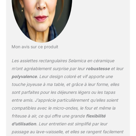
besoins des familles, des
fêtes et des restaurants
pour partager les
aliments ensemble.
Design vibrant : les
couleurs et les motifs
riches les rendent
uniques et attrayants
Mon avis sur ce produit
dans n'importe quel
style. Ils égayent votre
Les assiettes rectangulaires Selamica en céramique
table et mettent en valeur
m’ont agréablement surprise par leur
robustesse
et leur
les aliments même en
polyvalence
. Leur design coloré et vif apporte une
vous rendant joyeux.
touche joyeuse à ma table, et grâce à leur forme, elles
Cela fait un ajout
charmant à votre
sont parfaites pour les déjeuners légers ou les tapas
comptoir ou table. Sain
entre amis. J’apprécie particulièrement qu’elles soient
et sûr : fabriqué en
compatibles avec le micro-ondes, le four et même la
matériau de qualité
friteuse à air, ce qui offre une grande
flexibilité
supérieure qui offre une
robustesse avec un bon
d’utilisation
. Leur entretien est simplifié par leur
poids et n'absorbe pas
passage au lave-vaisselle, et elles se rangent facilement
les odeurs ou les