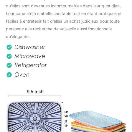
pour la famille et les
qu’elles sont devenues incontournables dans leur quotidien.
amis, que ce soit pour
Leur capacité à embellir une table tout en étant pratiques et
une pendaison de
crémaillère, un
faciles à entretenir fait d’elles un achat judicieux pour toute
anniversaire, un mariage,
personne à la recherche de vaisselle aussi fonctionnelle
Thanksgiving ou Noël
qu’élégante.