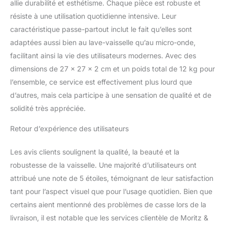
- Idéal comme cadeau et
allie durabilité et esthétisme. Chaque pièce est robuste et
souvenir pour une
résiste à une utilisation quotidienne intensive. Leur
première installation, un
caractéristique passe-partout inclut le fait qu’elles sont
anniversaire, un mariage
adaptées aussi bien au lave-vaisselle qu’au micro-onde,
et de nombreuses autres
facilitant ainsi la vie des utilisateurs modernes. Avec des
occasions
dimensions de 27 x 27 x 2 cm et un poids total de 12 kg pour
l’ensemble, ce service est effectivement plus lourd que
d’autres, mais cela participe à une sensation de qualité et de
solidité très appréciée.
Retour d’expérience des utilisateurs
Les avis clients soulignent la qualité, la beauté et la
robustesse de la vaisselle. Une majorité d’utilisateurs ont
attribué une note de 5 étoiles, témoignant de leur satisfaction
tant pour l’aspect visuel que pour l’usage quotidien. Bien que
certains aient mentionné des problèmes de casse lors de la
livraison, il est notable que les services clientèle de Moritz &