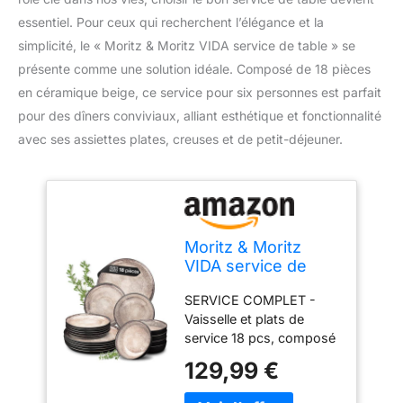
essentiel. Pour ceux qui recherchent l’élégance et la
simplicité, le « Moritz & Moritz VIDA service de table » se
présente comme une solution idéale. Composé de 18 pièces
en céramique beige, ce service pour six personnes est parfait
pour des dîners conviviaux, alliant esthétique et fonctionnalité
avec ses assiettes plates, creuses et de petit-déjeuner.
Moritz & Moritz
VIDA service de
table 6 personnes -
SERVICE COMPLET -
18 Pièces - services
Vaisselle et plats de
de vaisselle beige
service 18 pcs, composé
6x assiettes plates,
de 6 assiettes plates 27
6x assiettes
129,99 €
x 2 cm, 6 assiettes à
creuses, 6x à petit-
dessert 20 x 2 cm et 6
déjeuner