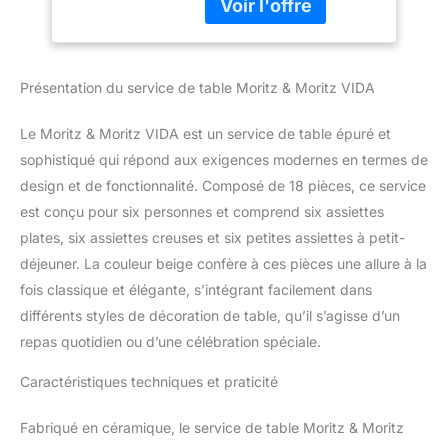
assiettes à soupe 19 x
4,5 cm QUALITÉ DE
MARQUE - Produit haut
de gamme de la maison
Présentation du service de table Moritz & Moritz VIDA
Moritz & Moritz, formes
exclusives en porcelaine
Le Moritz & Moritz VIDA est un service de table épuré et
de grande qualité, dans
des couleurs modernes
sophistiqué qui répond aux exigences modernes en termes de
beige SUPÉRIEURE -
design et de fonctionnalité. Composé de 18 pièces, ce service
Vaisselle en porcelaine
est conçu pour six personnes et comprend six assiettes
de la meilleure qualité,
plates, six assiettes creuses et six petites assiettes à petit-
design parfaitement
déjeuner. La couleur beige confère à ces pièces une allure à la
pensé, adaptée au lave-
vaisselle et au micro-
fois classique et élégante, s’intégrant facilement dans
ondes POINT DE MIRE -
différents styles de décoration de table, qu’il s’agisse d’un
Attire les regards sur
repas quotidien ou d’une célébration spéciale.
toutes les tables, pour le
dîner comme le déjeuner,
Caractéristiques techniques et praticité
séduit avec ses formes
claires et ses couleurs
Fabriqué en céramique, le service de table Moritz & Moritz
élégantes IDÉE CADEAU