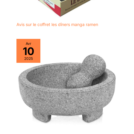
inhérente à ce processus
ancien.
Avis sur le coffret les dîners manga ramen
Avr
10
2025