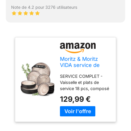
Note de 4.2 pour 3276 utilisateurs
Moritz & Moritz
VIDA service de
table 6 personnes -
SERVICE COMPLET -
18 Pièces - services
Vaisselle et plats de
de vaisselle beige
service 18 pcs, composé
6x assiettes plates,
de 6 assiettes plates 27
6x assiettes
129,99 €
x 2 cm, 6 assiettes à
creuses, 6x à petit-
dessert 20 x 2 cm et 6
déjeuner
assiettes à soupe 19 x
4,5 cm QUALITÉ DE
MARQUE - Produit haut