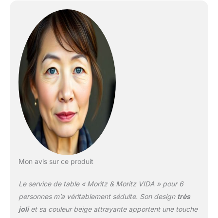
de gamme de la maison
Moritz & Moritz, formes
exclusives en porcelaine
de grande qualité, dans
des couleurs modernes
beige SUPÉRIEURE -
Vaisselle en porcelaine
de la meilleure qualité,
design parfaitement
pensé, adaptée au lave-
vaisselle et au micro-
ondes POINT DE MIRE -
Attire les regards sur
toutes les tables, pour le
dîner comme le déjeuner,
séduit avec ses formes
Mon avis sur ce produit
claires et ses couleurs
élégantes IDÉE CADEAU
Le service de table « Moritz & Moritz VIDA » pour 6
- Idéal comme cadeau et
souvenir pour une
personnes m’a véritablement séduite. Son design
très
première installation, un
joli
et sa couleur beige attrayante apportent une touche
anniversaire, un mariage