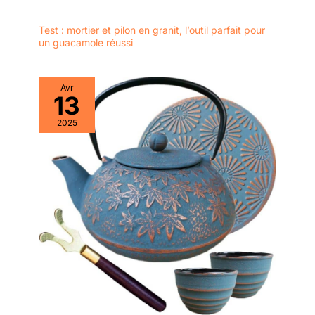
Test : mortier et pilon en granit, l’outil parfait pour
un guacamole réussi
Avr
13
2025