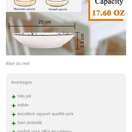
Bilan du test
Avantages
+
très joli
+
solide
+
excellent rapport qualité-prix
+
bien emballé
+
parfait pour offrir en cadeau