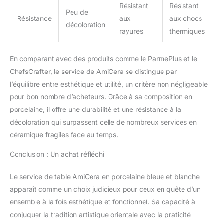
Résistant
Résistant
pendaison de crémaillère,
Peu de
Résistance
aux
aux chocs
d'un mariage ou d'un
décoloration
anniversaire. Non
rayures
thermiques
seulement ils sont
pratiques et
En comparant avec des produits comme le ParmePlus et le
fonctionnels, mais ils
sont également
ChefsCrafter, le service de AmiCera se distingue par
magnifiquement
l’équilibre entre esthétique et utilité, un critère non négligeable
décoratifs, ajoutant du
pour bon nombre d’acheteurs. Grâce à sa composition en
caractère et du style à
porcelaine, il offre une durabilité et une résistance à la
votre cuisine ou salle à
manger
décoloration qui surpassent celle de nombreux services en
céramique fragiles face au temps.
Conclusion : Un achat réfléchi
Le service de table AmiCera en porcelaine bleue et blanche
apparaît comme un choix judicieux pour ceux en quête d’un
ensemble à la fois esthétique et fonctionnel. Sa capacité à
conjuguer la tradition artistique orientale avec la praticité