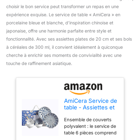
choisir le bon service peut transformer un repas en une
expérience exquise. Le service de table « AmiCera » en
porcelaine bleue et blanche, d’inspiration chinoise et
japonaise, offre une harmonie parfaite entre style et
fonctionnalité. Avec ses assiettes plates de 20 cm et ses bols
à céréales de 300 ml, il convient idéalement à quiconque
cherche à enrichir ses moments de convivialité avec une
touche de raffinement asiatique.
AmiCera Service de
table - Assiettes et
bols - En porcelaine
Ensemble de couverts
bleue et blanche -
polyvalent : le service de
Service de table -
table 6 pièces comprend
Service de table
2 assiettes plates d'un