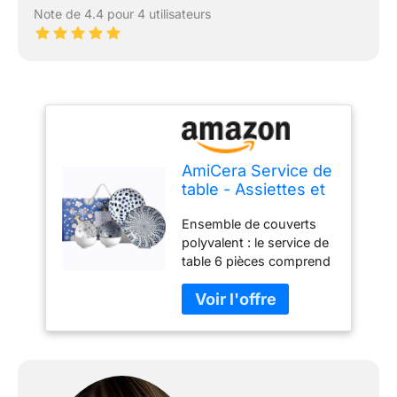
Note de 4.4 pour 4 utilisateurs
AmiCera Service de
table - Assiettes et
bols - En porcelaine
Ensemble de couverts
bleue et blanche -
polyvalent : le service de
Service de table -
table 6 pièces comprend
Service de table
2 assiettes plates d'un
chinois japonais -
diamètre de 20 cm et 4
20 cm - Assiettes
bols à dessert d'une
plates pour 2 et
capacité de 300 ml.
bols à céréales de
Cette vaisselle complète
300 ml pour
est parfaite pour les
salades, les soupes, les