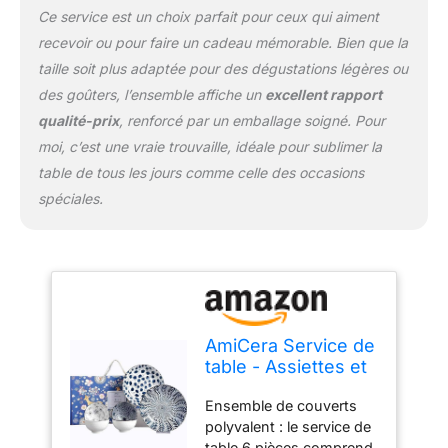
de haute qualité cuite à
Ce service est un choix parfait pour ceux qui aiment
haute température, qui
recevoir ou pour faire un cadeau mémorable. Bien que la
sont non seulement
taille soit plus adaptée pour des dégustations légères ou
esthétiques mais
également durables, et la
des goûters, l’ensemble affiche un
excellent rapport
construction robuste
qualité-prix
, renforcé par un emballage soigné. Pour
assure une durabilité à
moi, c’est une vraie trouvaille, idéale pour sublimer la
long terme Empilable et
table de tous les jours comme celle des occasions
facile à nettoyer :
l'ensemble de vaisselle
spéciales.
est conçu de sorte qu'il
soit accessible à tout le
monde et peut être utilisé
en toutes occasions.
Grâce à leurs propriétés,
ils ne sont pas
seulement empilables et
AmiCera Service de
peu encombrants, mais
table - Assiettes et
ils ont également un
bols - En porcelaine
Ensemble de couverts
extérieur émaillé lisse,
bleue et blanche -
polyvalent : le service de
uniforme et facile à laver.
Service de table -
table 6 pièces comprend