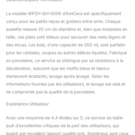
bol, ajoutant une forte
culture d'encre à la table
Le modèle WPZH-QH-0006 d’AmiCera est spécifiquement
Qualité de porcelaine
conçu pour les petits repas et goûters entre amis. Chaque
fiable : les ensembles de
table AmiCera sont
assiette mesure 20 cm de diamètre et, bien que modestes en
fabriqués en céramique
taille, ces plats sont idéaux pour savourer des mets légers et
de haute qualité cuite à
des encas. Les bols, d’une capacité de 300 ml, sont parfaits
haute température, qui
pour les céréales, soupes ou autres délices liquides. Fabriqué
sont non seulement
esthétiques mais
en porcelaine, ce service se distingue par sa résistance à la
également durables, et la
décoloration, assurant que les motifs bleus et blancs
construction robuste
demeurent éclatants, lavage après lavage. Selon les
assure une durabilité à
informations fournies par les utilisateurs, le lavage est aisé et
long terme Empilable et
ne compromet pas la qualité de la porcelaine.
facile à nettoyer :
l'ensemble de vaisselle
Expérience Utilisateur
est conçu de sorte qu'il
soit accessible à tout le
monde et peut être utilisé
Avec une moyenne de 4,4 étoiles sur 5, ce service de table
en toutes occasions.
jouit d’excellentes critiques de la part des utilisateurs, qui
Grâce à leurs propriétés,
louent son excellent rapport qualité-prix. Nombreux sont ceux