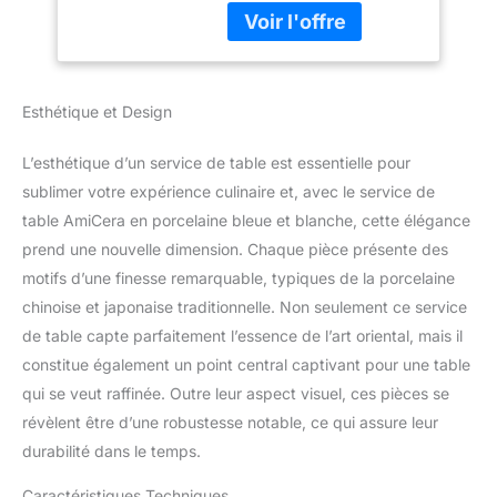
chinois japonais -
diamètre de 20 cm et 4
20 cm - Assiettes
bols à dessert d'une
plates pour 2 et
capacité de 300 ml.
bols à céréales de
Cette vaisselle complète
300 ml pour
Esthétique et Design
est parfaite pour les
salades, les soupes, les
desserts, les apéritifs et
L’esthétique d’un service de table est essentielle pour
les plats principaux. Il est
sublimer votre expérience culinaire et, avec le service de
donc sûr de vous offrir
table AmiCera en porcelaine bleue et blanche, cette élégance
une expérience culinaire
prend une nouvelle dimension. Chaque pièce présente des
inoubliable pour les
événements formels et
motifs d’une finesse remarquable, typiques de la porcelaine
décontractés Porcelaine
chinoise et japonaise traditionnelle. Non seulement ce service
bleue et blanche : ces
de table capte parfaitement l’essence de l’art oriental, mais il
assiettes et bols sont en
constitue également un point central captivant pour une table
porcelaine bleue et
blanche, avec des
qui se veut raffinée. Outre leur aspect visuel, ces pièces se
couleurs riches et des
révèlent être d’une robustesse notable, ce qui assure leur
lignes douces,
durabilité dans le temps.
enrichissant les couches
et les effets visuels du
Caractéristiques Techniques