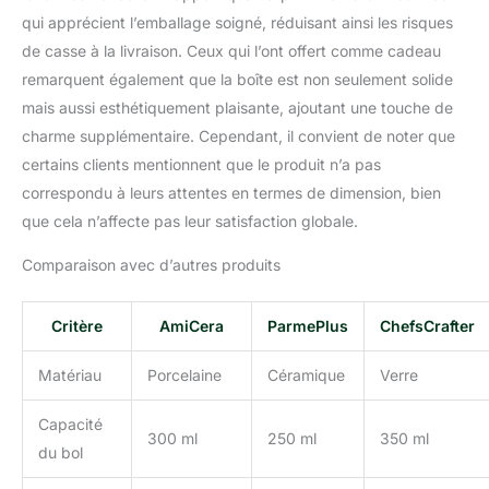
ils ne sont pas
qui apprécient l’emballage soigné, réduisant ainsi les risques
seulement empilables et
peu encombrants, mais
de casse à la livraison. Ceux qui l’ont offert comme cadeau
ils ont également un
remarquent également que la boîte est non seulement solide
extérieur émaillé lisse,
mais aussi esthétiquement plaisante, ajoutant une touche de
uniforme et facile à laver.
charme supplémentaire. Cependant, il convient de noter que
Ils sont également
certains clients mentionnent que le produit n’a pas
résistants à la chaleur,
passent au micro-
correspondu à leurs attentes en termes de dimension, bien
ondes/lave-vaisselle
que cela n’affecte pas leur satisfaction globale.
Coffret cadeau exquis :
cadeau de Pâques
Comparaison avec d’autres produits
unique : nous avons
configuré un coffret
cadeau afin que
Critère
AmiCera
ParmePlus
ChefsCrafter
l'ensemble de vaisselle
puisse être offert en
Matériau
Porcelaine
Céramique
Verre
cadeau Nos ensembles
de vaisselle sont le
Capacité
300 ml
250 ml
350 ml
cadeau parfait pour
du bol
toutes les occasions,
qu'il s'agisse d'une