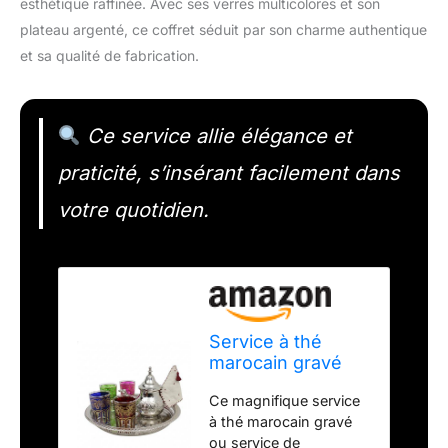
esthétique raffinée. Avec ses verres multicolores et son
plateau argenté, ce coffret séduit par son charme authentique
et sa qualité de fabrication.
Ce service allie élégance et
praticité, s’insérant facilement dans
votre quotidien.
Service à thé
marocain gravé
Medium : théière
Ce magnifique service
argentée avec
à thé marocain gravé
filtre intégré et
ou service de
porte-théière, 4