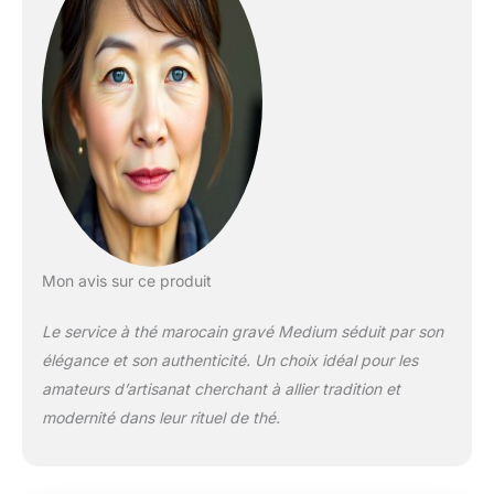
dans un beau motif
arabesque
géométrique
authentique.
Diamètre : 30 cm. -
Théière marocaine
moyenne avec filtre
intégré traditionnel,
faite à la main et
gravée à la main en
maillechort argenté,
dans un magnifique
Mon avis sur ce produit
motif géométrique
arabesque
Le service à thé marocain gravé Medium séduit par son
authentique.
élégance et son authenticité. Un choix idéal pour les
Capacité
approximative : 500
amateurs d’artisanat cherchant à allier tradition et
ml (environ 5 verres à
modernité dans leur rituel de thé.
thé). Hauteur
approximative : 17 cm
/ 6,7 po. - Élégant