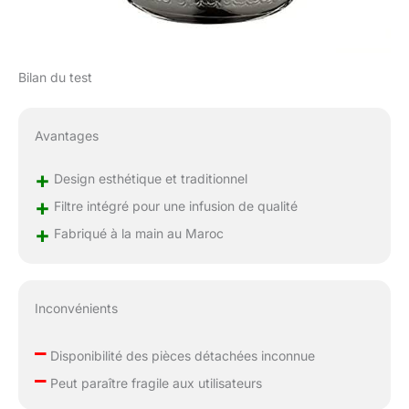
tailles de théières pour
vous permettre de
trouver la bonne taille
pour vous. Toutes les
Bilan du test
dimensions sont
indiquées dans la
description. Veuillez
Avantages
sélectionner
soigneusement la taille
+
Design esthétique et traditionnel
appropriée qui répond
+
Filtre intégré pour une infusion de qualité
le mieux à vos besoins
pour garantir votre
+
Fabriqué à la main au Maroc
entière satisfaction.
Inconvénients
–
Disponibilité des pièces détachées inconnue
–
Peut paraître fragile aux utilisateurs