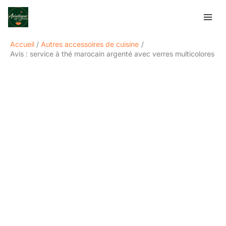
Aller
Rechercher
au
contenu
Accueil
Autres accessoires de cuisine
Avis : service à thé marocain argenté avec verres multicolores