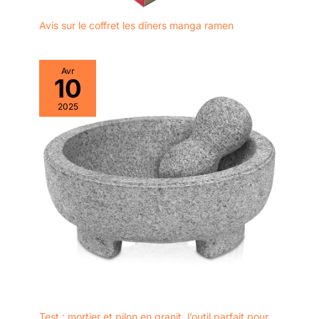
Avis sur le coffret les dîners manga ramen
Avr
10
2025
Test : mortier et pilon en granit, l’outil parfait pour