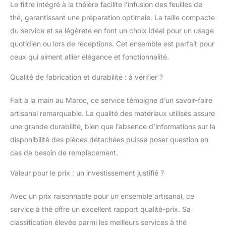
Le filtre intégré à la théière facilite l’infusion des feuilles de
argenté, dans un
magnifique motif
thé, garantissant une préparation optimale. La taille compacte
géométrique
du service et sa légèreté en font un choix idéal pour un usage
arabesque
quotidien ou lors de réceptions. Cet ensemble est parfait pour
authentique. Capacité
ceux qui aiment allier élégance et fonctionnalité.
approximative : 500 ml
(environ 5 verres à
Qualité de fabrication et durabilité : à vérifier ?
thé). Hauteur
approximative : 17 cm /
6,7 po. - Élégant
Fait à la main au Maroc, ce service témoigne d’un savoir-faire
support pour théière
artisanal remarquable. La qualité des matériaux utilisés assure
marocain avec gland
une grande durabilité, bien que l’absence d’informations sur la
bordeaux, fait main et
disponibilité des pièces détachées puisse poser question en
brodé à la main. Le
cas de besoin de remplacement.
couvercle du manche
s'enroule autour du
Valeur pour le prix : un investissement justifié ?
manche des théières
pour protéger les
mains et les doigts des
Avec un prix raisonnable pour un ensemble artisanal, ce
poignées chaudes des
service à thé offre un excellent rapport qualité-prix. Sa
théières. - Lot de 4
classification élevée parmi les meilleurs services à thé