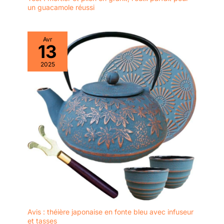
un guacamole réussi
Avr
13
2025
Avis : théière japonaise en fonte bleu avec infuseur
et tasses