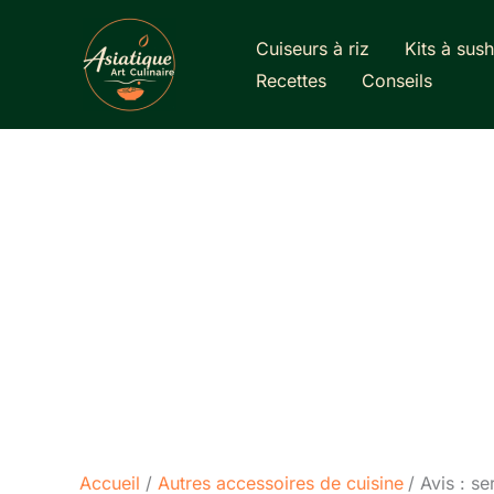
Aller
au
Cuiseurs à riz
Kits à sush
contenu
Recettes
Conseils
Accueil
Autres accessoires de cuisine
Avis : s