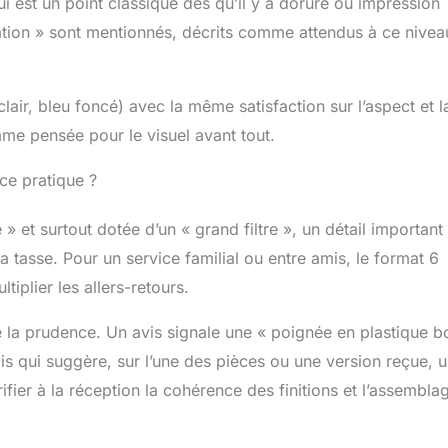
ui est un point classique dès qu’il y a dorure ou impression
cation » sont mentionnés, décrits comme attendus à ce nivea
clair, bleu foncé) avec la même satisfaction sur l’aspect et l
amme pensée pour le visuel avant tout.
-ce pratique ?
 et surtout dotée d’un « grand filtre », un détail important
la tasse. Pour un service familial ou entre amis, le format 6
tiplier les allers-retours.
e la prudence. Un avis signale une « poignée en plastique b
s qui suggère, sur l’une des pièces ou une version reçue, 
érifier à la réception la cohérence des finitions et l’assembla