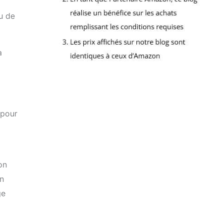
u de
a
 pour
on
un
ge