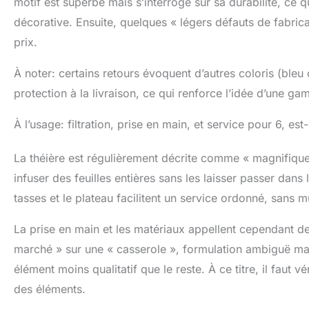
motif est superbe mais s’interroge sur sa durabilité, ce q
décorative. Ensuite, quelques « légers défauts de fabri
prix.
À noter: certains retours évoquent d’autres coloris (bleu 
protection à la livraison, ce qui renforce l’idée d’une g
À l’usage: filtration, prise en main, et service pour 6, est
La théière est régulièrement décrite comme « magnifique »
infuser des feuilles entières sans les laisser passer dans 
tasses et le plateau facilitent un service ordonné, sans mul
La prise en main et les matériaux appellent cependant d
marché » sur une « casserole », formulation ambiguë mai
élément moins qualitatif que le reste. À ce titre, il faut v
des éléments.