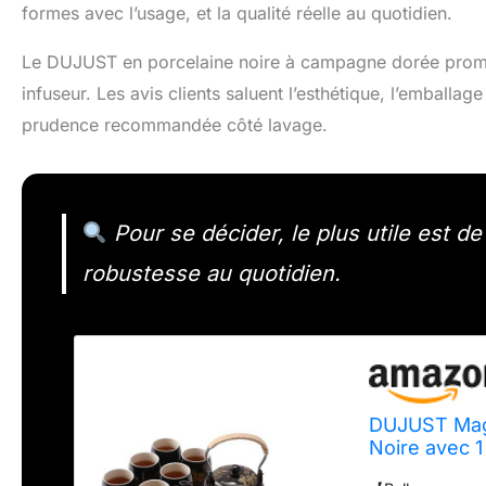
formes avec l’usage, et la qualité réelle au quotidien.
Le DUJUST en porcelaine noire à campagne dorée promet u
infuseur. Les avis clients saluent l’esthétique, l’emballage
prudence recommandée côté lavage.
Pour se décider, le plus utile est de vé
robustesse au quotidien.
DUJUST Magn
Noire avec 1
Asiatique p