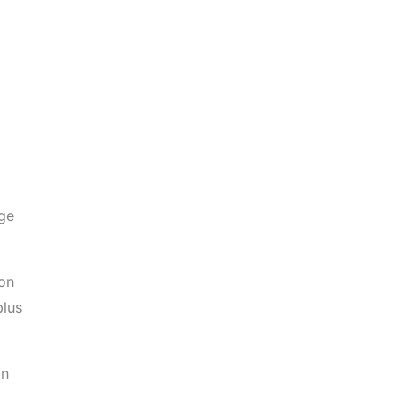
age
’on
plus
on