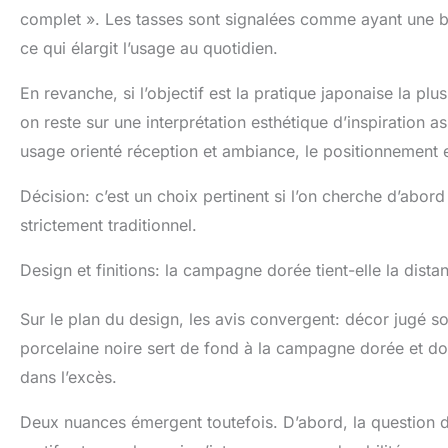
''/31 cm * 8,7 ''
complet ». Les tasses sont signalées comme ayant une bo
de haute qualité
ce qui élargit l’usage au quotidien.
plomb, et a pas
【Engagement de
En revanche, si l’objectif est la pratique japonaise la plu
produits et ser
on reste sur une interprétation esthétique d’inspiration a
endommagées lor
vous aiderons à
usage orienté réception et ambiance, le positionnement 
Décision: c’est un choix pertinent si l’on cherche d’abord
strictement traditionnel.
Design et finitions: la campagne dorée tient-elle la dista
Sur le plan du design, les avis convergent: décor jugé soi
porcelaine noire sert de fond à la campagne dorée et d
dans l’excès.
Deux nuances émergent toutefois. D’abord, la question d