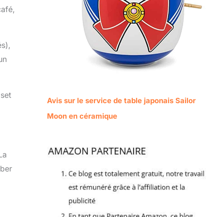
afé,
és),
un
 set
Avis sur le service de table japonais Sailor
Moon en céramique
La
mber