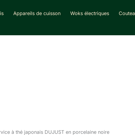
is
Appareils de cuisson
Woks électriques
Coutea
ervice à thé japonais DUJUST en porcelaine noire