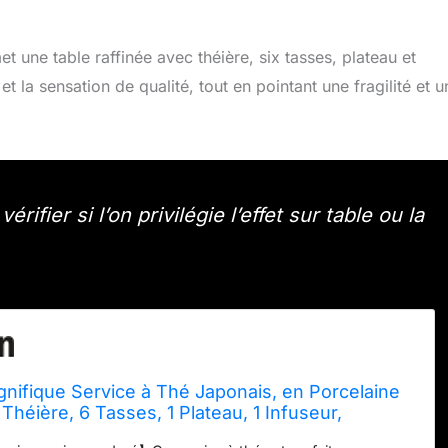
ne table raffinée avec théière, six tasses, plateau et
 et la sensation de qualité, tout en pointant une fragilité et u
rifier si l’on privilégie l’effet sur table ou la
ifique Service à Thé Japonais, en Porcelaine
 Théière, 6 Tasses, 1 Plateau, 1 Infuseur,
our Amateur de Thé (Campagne Dorée)