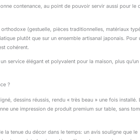
/22 cm) . Le service à thé est fait de kaolin de minerai naturel
nne contenance, au point de pouvoir servir aussi pour le c
, durable et de haute qualité. Il est sans cadmium et sans
sé le test SGS, MSDS. Vous pouvez l'utiliser avec assurance.
 DUJUST】DUJUST s’engage à fournir à ses clients des
s orthodoxe (gestuelle, pièces traditionnelles, matériaux typ
vices exceptionnels. En cas de pièces manquantes ou
siatique plutôt que sur un ensemble artisanal japonais. Pour 
s du transport, veuillez nous contacter sans délai. Nous
 résoudre le problème.
est cohérent.
 un service élégant et polyvalent pour la maison, plus qu’un
nce ?
gné, dessins réussis, rendu « très beau » une fois installé. 
onne une impression de produit premium sur table, sans to
e la tenue du décor dans le temps: un avis souligne que le