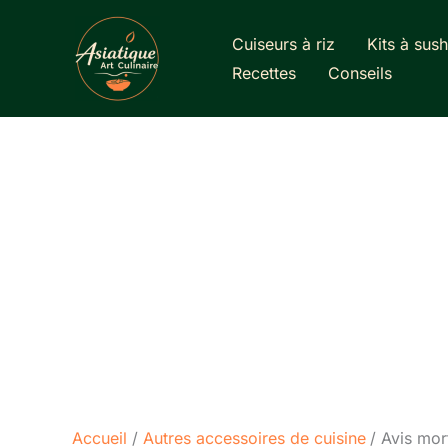
Aller
au
Cuiseurs à riz
Kits à sush
contenu
Recettes
Conseils
Accueil
Autres accessoires de cuisine
Avis mort