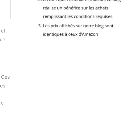
 et
rue
. Ces
des
es