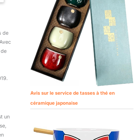
s de
 Avec
 de
019.
Avis sur le service de tasses à thé en
céramique japonaise
st un
se,
en