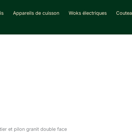
is
Appareils de cuisson
Woks électriques
Coutea
ier et pilon granit double face