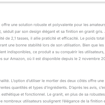
 plans de travail. Gardez les aliments frais plus longtemps avec
able et pilon Durable et durable : investissez dans un mortier et
 de qualité qui durera toute une vie. La construction robuste en
uisine essentiel pour broyer et mélanger les ingrédients Ustensile
ent : utilisez ce mortier et pilon double face pour moudre une
 offre une solution robuste et polyvalente pour les amateur
ingrédients, des épices et des herbes aux grains de café et aux
s repas frais et savoureux chaque jour
séduit par son design élégant et sa finition en granit gris.
e 2,1 tasses, il allie praticité et efficacité. Le poids total
rant une bonne stabilité lors de son utilisation. Bien que les
ent indisponibles, ce produit a su conquérir les utilisateurs,
 sur Amazon, où il est disponible depuis le 2 novembre 2
ité. L’option d’utiliser le mortier des deux côtés offre une
érentes quantités et types d’ingrédients. D’après les avis, c’e
s esthétique et fonctionnel. Le granit, en plus de sa robustes
e nombreux utilisateurs soulignent l’élégance de la finition 