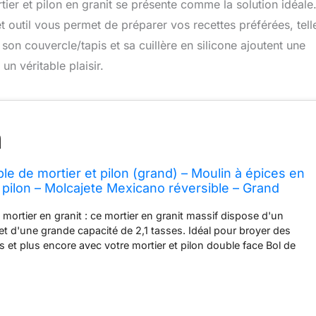
rtier et pilon en granit se présente comme la solution idéale
 outil vous permet de préparer vos recettes préférées, tell
on couvercle/tapis et sa cuillère en silicone ajoutent une
un véritable plaisir.
e de mortier et pilon (grand) – Moulin à épices en
t pilon – Molcajete Mexicano réversible – Grand
ons pour guacamole, épices – 2,1 tasse, granit gris
 mortier en granit : ce mortier en granit massif dispose d'un
 et d'une grande capacité de 2,1 tasses. Idéal pour broyer des
s et plus encore avec votre mortier et pilon double face Bol de
 la texture non polie et non poreuse du mortier et du pilon assure
 des épices, des herbes, du café, etc. Idéal pour faire du
ry et des sauces Design pratique pour les cuisiniers à domicile :
it comprend une cuillère et un couvercle/set de table en silicone