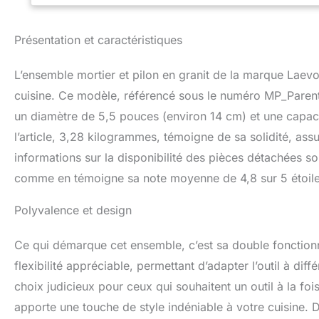
pour protéger les
ce bol broyeur dur
un pilon en granit
Présentation et caractéristiques
fait un outil de c
de cuisine polyval
L’ensemble mortier et pilon en granit de la marque Laevo
grande variété d'
graines. Créez de
cuisine. Ce modèle, référencé sous le numéro MP_Parent, 
un diamètre de 5,5 pouces (environ 14 cm) et une capacité d
l’article, 3,28 kilogrammes, témoigne de sa solidité, assu
informations sur la disponibilité des pièces détachées soi
comme en témoigne sa note moyenne de 4,8 sur 5 étoiles
Polyvalence et design
Ce qui démarque cet ensemble, c’est sa double fonctionnal
flexibilité appréciable, permettant d’adapter l’outil à diff
choix judicieux pour ceux qui souhaitent un outil à la foi
apporte une touche de style indéniable à votre cuisine. D