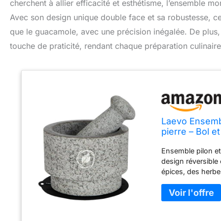
cherchent à allier efficacité et esthétisme, l’ensemble mo
Avec son design unique double face et sa robustesse, cet
que le guacamole, avec une précision inégalée. De plus, s
touche de praticité, rendant chaque préparation culinaire 
Laevo Ensembl
pierre – Bol e
mortier et pil
Ensemble pilon et
design réversible
épices, des herbe
broyage et pilon :
un broyage rapide
guacamole, du cur
ce mortier en gran