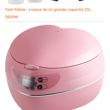
Test Yollnia : cuiseur de riz grande capacité 23L,
2500W