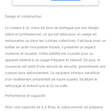
aliments 2 témoins
lumineux : affichage des
fonctions cuisson et
Design et construction
maintien au chaud
Accessoires inclus :
Le cuiseur à riz Julius de Saro se distingue par son design
gobelet à mesurer et
sobre et professionnel, ce qui est idéal pour un usage en
cuillère à riz Simplicité
d’utilisation : couvercle
restauration ou dans les cuisines collectives. Fabriqué avec un
avec fermeture de
boîtier en acier inoxydable brossé, il présente un aspect
sécurité Fonctionnement
moderne et durable. Cette solidité est cruciale pour un
économe en énergie :
appareil destiné à un usage fréquent et intensif. De plus, le
puissance de 1,95 kW à
230 V Plage de
couvercle est doté d’une serrure de sécurité, garantissant une
température : réglable de
cuisson sans débordement. Le récipient intérieur bénéficie
+30 à +90 °C
d’un revêtement antiadhésif de haute qualité, facilitant le
nettoyage et évitant que le riz ne colle.
Performance et capacité
Avec une capacité de 5,4 litres, le Julius permet de préparer