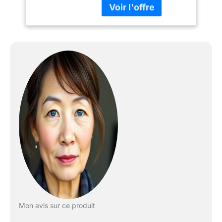
intégré : empêche la
condensation sur les
aliments 2 témoins
lumineux : affichage des
fonctions cuisson et
maintien au chaud
Accessoires inclus :
gobelet à mesurer et
cuillère à riz Simplicité
d’utilisation : couvercle
avec fermeture de
sécurité Fonctionnement
économe en énergie :
puissance de 1,95 kW à
230 V Plage de
température : réglable de
+30 à +90 °C
Mon avis sur ce produit