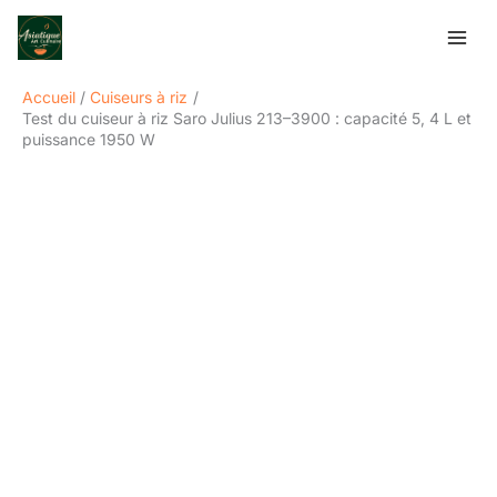
Aller
Rechercher
au
contenu
Accueil
Cuiseurs à riz
Test du cuiseur à riz Saro Julius 213–3900 : capacité 5, 4 L et
puissance 1950 W