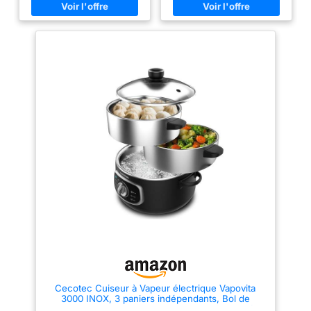
couvercle passent au lave-
seul appareil ! ÉCONOMIE
vaisselle Tasse à mesurer et
D'ÉNERGIE : économisez
cuillère incluses. Indicateurs
jusqu'à 80 % sur votre facture
lumineux
d'énergie par rapport aux fours
électriques traditionnels : vous
pouvez donc consacrer cet
argent supplémentaire aux
choses qui comptent vraiment !
GAIN DE TEMPS : réduisez le
temps de cuisson jusqu'à 70 %
par rapport aux méthodes
traditionnelles lors de la
cuisson sous pression : plus de
temps pour les choses que
vous aimez et moins de temps
passé dans la cuisine !
RÉGLEZ-LE ET OUBLIEZ-LE :
l'Instant Pot Duo se souvient de
vos styles de cuisson préférés
et de vos programmes favoris.
Vous pouvez donc vous
détendre et faire autre chose
pendant que votre repas cuit
rapidement et en toute sécurité.
2 PORTIONS : avec sa capacité
de 3 L, il est parfait pour
préparer des dîners savoureux
Cecotec Cuiseur à Vapeur électrique Vapovita
en semaine ou des repas
3000 INOX, 3 paniers indépendants, Bol de
romantiques à deux.
Cuisson du Riz, Supports de Cuisson des œufs,