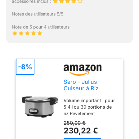
accessoires inclus :
Notes des utilisateurs 5/5
Note de 5 pour 4 utilisateurs
-8%
Saro - Julius
Cuiseur à Riz
Électrique, 13 l,
Volume important : pour
Cuve Antiadhésive,
5,4 l ou 30 portions de
pour 5,4 l/30
riz Revêtement
Portions de Riz,
antiadhésif : facile à
1,95 kW
250,00 €
nettoyer et ne brûle pas
230,22 €
Bac de récupération