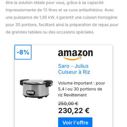
être la solution idéale pour vous, grâce à sa capacité
impressionnante de 13 litres et sa cuve antiadhésive. Avec
une puissance de 1,95 kW, il garantit une cuisson homogène
pour 30 portions, facilitant ainsi la préparation de repas pour
de grandes tablées ou des occasions spéciales.
-8%
Saro - Julius
Cuiseur à Riz
Électrique, 13 l,
Volume important : pour
Cuve Antiadhésive,
5,4 l ou 30 portions de
pour 5,4 l/30
riz Revêtement
Portions de Riz,
antiadhésif : facile à
1,95 kW
250,00 €
nettoyer et ne brûle pas
230,22 €
Bac de récupération
intégré : empêche la
condensation sur les