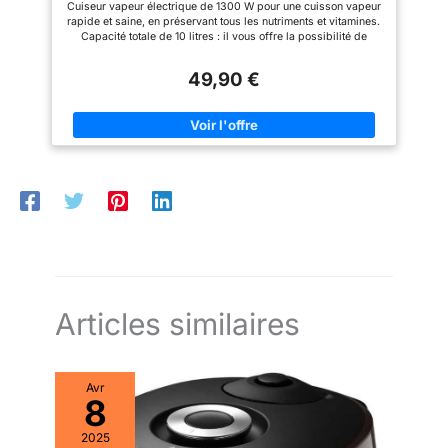
Cuiseur vapeur électrique de 1300 W pour une cuisson vapeur
Minuterie de 60 minutes, 2 Entrées d'Eau
rapide et saine, en préservant tous les nutriments et vitamines.
Latérales, Gris, 800 W
Capacité totale de 10 litres : il vous offre la possibilité de
cuisiner jusqu'à 3 plats en même temps grâce à ses récipients
exclusifs en inox. Temps réglable : réglez le temps de vos
49,90 €
préparations à votre convenance entre 0 à 60 minutes. Sécurité
: arrêt automatique en cas de manque d'eau pendant le
fonctionnement Pot antiadhésif et surfaces faciles à nettoyer.
Couvercle spécialement conçu, adapté à la cuisson à la vapeur
d'ingrédients plus gros.
Articles similaires
Avr
8
2025