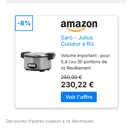
-8%
Saro - Julius
Cuiseur à Riz
Électrique, 13 l,
Volume important : pour
Cuve Antiadhésive,
5,4 l ou 30 portions de
pour 5,4 l/30
riz Revêtement
Portions de Riz,
antiadhésif : facile à
1,95 kW
250,00 €
nettoyer et ne brûle pas
230,22 €
Bac de récupération
intégré : empêche la
condensation sur les
aliments 2 témoins
lumineux : affichage des
fonctions cuisson et
Découvrez d’autres cuiseurs à riz électriques
maintien au chaud
Accessoires inclus :