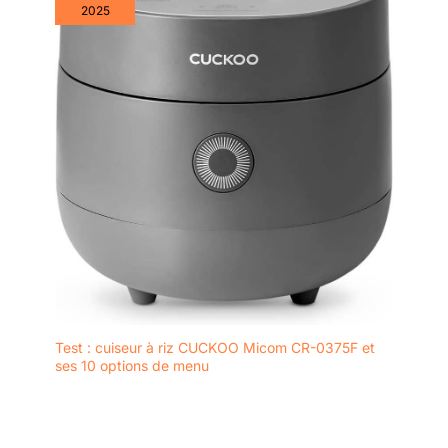
2025
Test : cuiseur à riz CUCKOO Micom CR-0375F et
ses 10 options de menu