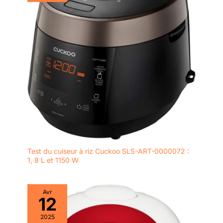
Test du cuiseur à riz Cuckoo SLS-ART-0000072 :
1, 8 L et 1150 W
Avr
12
2025