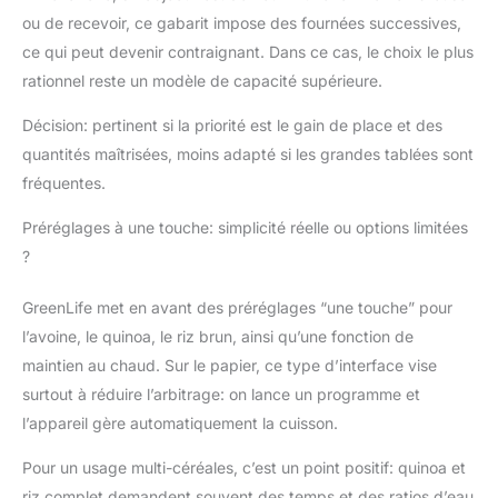
libération sans effort
ou de recevoir, ce gabarit impose des fournées successives,
avec un nettoyage
ce qui peut devenir contraignant. Dans ce cas, le choix le plus
rapide. Bol compatible
rationnel reste un modèle de capacité supérieure.
avec le lave-vaissage :
cuve amovible pour un
Décision: pertinent si la priorité est le gain de place et des
entretien sans
quantités maîtrisées, moins adapté si les grandes tablées sont
complications et un
fréquentes.
nettoyage facile.
Technologie Smart
Préréglages à une touche: simplicité réelle ou options limitées
Fuzzy LOGIC : le
microprocesseur
?
avancé ajuste
automatiquement le
GreenLife met en avant des préréglages “une touche” pour
temps et la
l’avoine, le quinoa, le riz brun, ainsi qu’une fonction de
température de
maintien au chaud. Sur le papier, ce type d’interface vise
cuisson pour une
texture et un goût
surtout à réduire l’arbitrage: on lance un programme et
optimaux du riz dans
l’appareil gère automatiquement la cuisson.
toutes les conditions
de cuisson. Interface
Pour un usage multi-céréales, c’est un point positif: quinoa et
facile à utiliser :
riz complet demandent souvent des temps et des ratios d’eau