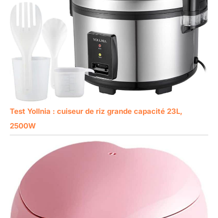
Test Yollnia : cuiseur de riz grande capacité 23L,
2500W