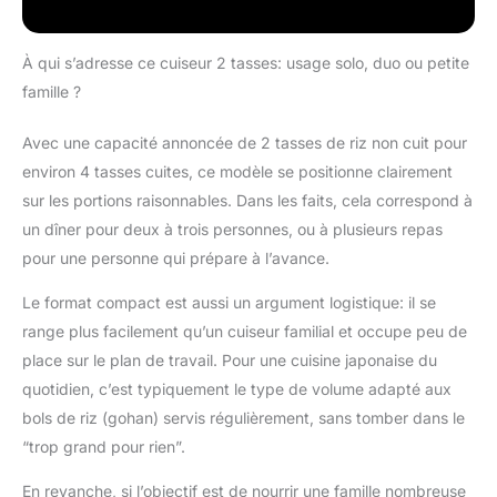
idéale pour les
brun, maintient
personnes ou les
petites familles avec un
À qui s’adresse ce cuiseur 2 tasses: usage solo, duo ou petite
espace compact qui
famille ?
maximise l'espace sur
le comptoir sans
Avec une capacité annoncée de 2 tasses de riz non cuit pour
sacrifier la
performance.
environ 4 tasses cuites, ce modèle se positionne clairement
Revêtement en
sur les portions raisonnables. Dans les faits, cela correspond à
céramique antiadhésif
un dîner pour deux à trois personnes, ou à plusieurs repas
sans toxines : notre
pour une personne qui prépare à l’avance.
revêtement est exempt
de dernière intervention
Le format compact est aussi un argument logistique: il se
de PFAS, PFOA, plomb
et cadmium pour que
range plus facilement qu’un cuiseur familial et occupe peu de
vous puissiez rendre
place sur le plan de travail. Pour une cuisine japonaise du
chaque repas plus
quotidien, c’est typiquement le type de volume adapté aux
sain. Son revêtement
bols de riz (gohan) servis régulièrement, sans tomber dans le
antiadhésif en
“trop grand pour rien”.
céramique sain et facile
à nettoyer est dérivé du
En revanche, si l’objectif est de nourrir une famille nombreuse
sable et offre une