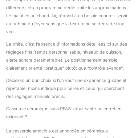
affichage LED lumineux
différents, et un programme dédié limite les approximations.
avec commandes
Le maintien au chaud, lui, répond à un besoin concret: servir
intuitives pour un
fonctionnement facile
au rythme du foyer sans que la texture ne se dégrade trop
et une cuisson précise.
vite.
Minuteur de maintien
pratique : heure de
La limite, c’est l’absence d’informations détaillées ici sur des
début de cuisson
réglages fins (temps personnalisable, niveaux de cuisson,
personnalisable pour
alerte sonore paramétrable). Le positionnement semble
une planification
clairement orienté “pratique” plutôt que “contrôle avancé”.
flexible des repas.
Extérieur sûr de
Décision: un bon choix si l’on veut une expérience guidée et
refroidissement au
toucher : le boîtier
répétable, moins indiqué pour celles et ceux qui cherchent
résistant à la chaleur
des réglages manuels précis.
protège les plans de
travail et assure une
Casserole céramique sans PFAS: atout santé ou entretien
manipulation Kit de
exigeant ?
cuisine complet :
comprend une tasse
La casserole amovible est annoncée en céramique
de mesure précise et