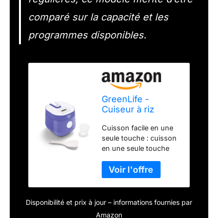
comparé sur la capacité et les
programmes disponibles.
GreenLife -
Cuiseur à riz
numérique, 2
Cuisson facile en une
tasses non cuites
seule touche : cuisson
/ 4 tasses cuites,
en une seule touche
casserole
pour le riz blanc, le riz
amovible en
brun, le quinoa et
céramique anti-
l'avoine coupés en
adhésive sans
acier, résultats toujours
PFAS, préréglés à
parfaits. Capacité
une seule touche,
Disponibilité et prix à jour – informations fournies par
compacte de 4 tasses :
avoine, quinoa, riz
Amazon