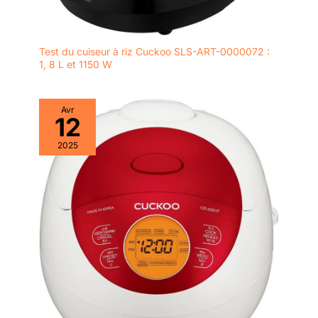
Test du cuiseur à riz Cuckoo SLS-ART-0000072 :
1, 8 L et 1150 W
Avr
12
2025