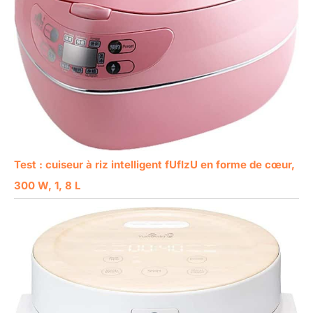
Test : cuiseur à riz intelligent fUfIzU en forme de cœur,
300 W, 1, 8 L