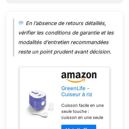
lave-vaissage : cuve
amovible pour un
entretien sans
complications et un
En l’absence de retours détaillés,
nettoyage facile.
vérifier les conditions de garantie et les
Technologie Smart
Fuzzy LOGIC : le
modalités d’entretien recommandées
microprocesseur
avancé ajuste
reste un point prudent avant décision.
automatiquement le
temps et la
température de
cuisson pour une
texture et un goût
optimaux du riz dans
GreenLife -
toutes les conditions
Cuiseur à riz
de cuisson. Interface
numérique, 2
facile à utiliser :
Cuisson facile en une
tasses non
affichage LED
seule touche :
cuites / 4 tasses
lumineux avec
cuisson en une seule
cuites, casserole
commandes
touche pour le riz
amovible en
intuitives pour un