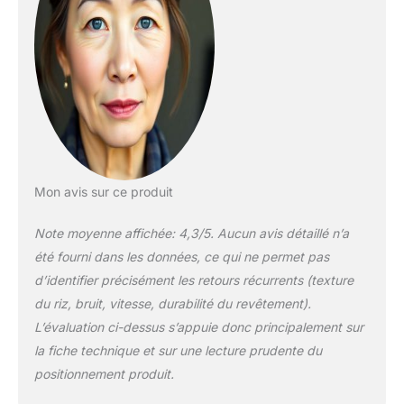
performance.
Revêtement en
céramique
antiadhésif sans
toxines : notre
revêtement est
exempt de dernière
intervention de PFAS,
PFOA, plomb et
cadmium pour que
Mon avis sur ce produit
vous puissiez rendre
chaque repas plus
Note moyenne affichée: 4,3/5. Aucun avis détaillé n’a
sain. Son revêtement
été fourni dans les données, ce qui ne permet pas
antiadhésif en
céramique sain et
d’identifier précisément les retours récurrents (texture
facile à nettoyer est
du riz, bruit, vitesse, durabilité du revêtement).
dérivé du sable et
L’évaluation ci-dessus s’appuie donc principalement sur
offre une libération
la fiche technique et sur une lecture prudente du
sans effort avec un
nettoyage rapide. Bol
positionnement produit.
compatible avec le