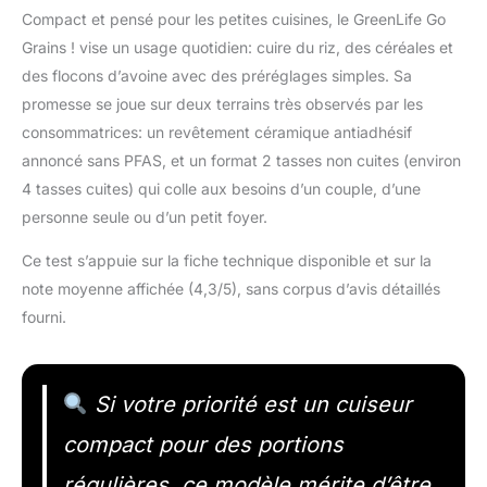
Compact et pensé pour les petites cuisines, le GreenLife Go
Grains ! vise un usage quotidien: cuire du riz, des céréales et
des flocons d’avoine avec des préréglages simples. Sa
promesse se joue sur deux terrains très observés par les
consommatrices: un revêtement céramique antiadhésif
annoncé sans PFAS, et un format 2 tasses non cuites (environ
4 tasses cuites) qui colle aux besoins d’un couple, d’une
personne seule ou d’un petit foyer.
Ce test s’appuie sur la fiche technique disponible et sur la
note moyenne affichée (4,3/5), sans corpus d’avis détaillés
fourni.
Si votre priorité est un cuiseur
compact pour des portions
régulières, ce modèle mérite d’être