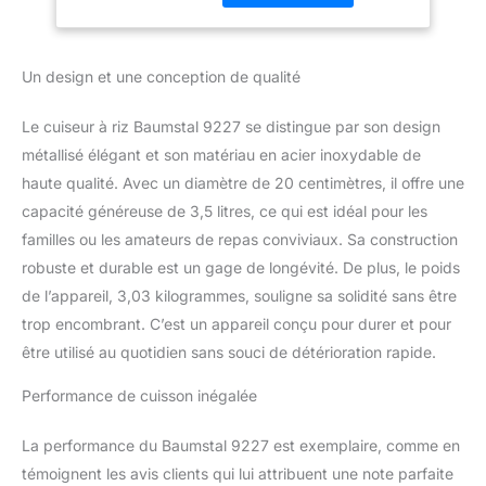
produit: Marmite en inox
18/10 avec une passoire
spécifique pour la
Un design et une conception de qualité
cuisson du riz et des
légumineuses. Les
Le cuiseur à riz Baumstal 9227 se distingue par son design
graines débutent leur
métallisé élégant et son matériau en acier inoxydable de
cuisson dans l'eau et la
terminent à la vapeur.
haute qualité. Avec un diamètre de 20 centimètres, il offre une
Dimensions : 18 cm
capacité généreuse de 3,5 litres, ce qui est idéal pour les
Température four: 280
familles ou les amateurs de repas conviviaux. Sa construction
robuste et durable est un gage de longévité. De plus, le poids
de l’appareil, 3,03 kilogrammes, souligne sa solidité sans être
trop encombrant. C’est un appareil conçu pour durer et pour
être utilisé au quotidien sans souci de détérioration rapide.
Performance de cuisson inégalée
La performance du Baumstal 9227 est exemplaire, comme en
témoignent les avis clients qui lui attribuent une note parfaite