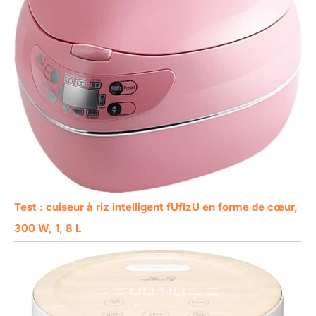
Test : cuiseur à riz intelligent fUfIzU en forme de cœur,
300 W, 1, 8 L