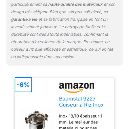
particulièrement sa
haute qualité des matériaux
et son
design très élégant. Bien que son prix soit élevé, sa
garantie à vie
et sa fabrication française en font un
investissement judicieux. Le nettoyage facile et la
durabilité sont des atouts indéniables, confirmant la
réputation d’excellence de la marque. En somme, ce
cuiseur à riz allie efficacité et esthétique, ce qui en fait
un indispensable dans ma cuisine.
-6%
Baumstal 9227
Cuiseur à Riz Inox
18/10 20 cm,
Inox 18/10 épaisseur 1
Métallisé
mm. Le meilleur des
matériaux pour des