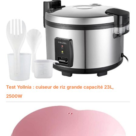
Test Yollnia : cuiseur de riz grande capacité 23L,
2500W