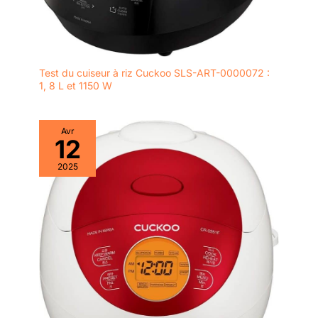
Test du cuiseur à riz Cuckoo SLS-ART-0000072 :
1, 8 L et 1150 W
Avr
12
2025