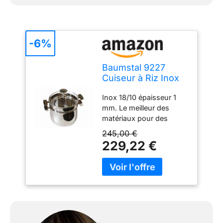
-6%
Baumstal 9227
Cuiseur à Riz Inox
18/10 20 cm,
Inox 18/10 épaisseur 1
Métallisé
mm. Le meilleur des
matériaux pour des
ustensiles de cuisson
245,00 €
robustes et sains.
229,22 €
Garantie : A vie Capacité:
3,5 Litre(s) Matière : Inox
18/10 Description du
produit: Marmite en inox
18/10 avec une passoire
spécifique pour la
cuisson du riz et des
légumineuses. Les