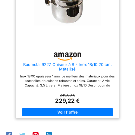
poêle se mettre
automatiquement à chauffer.
Utilisez beaucoup d'eau pour
cuire à la vapeur, surveillez le
processus de cuisson et
tournez manuellement
l'interrupteur vers le haut
lorsque les aliments sont cuits
Baumstal 9227 Cuiseur à Riz Inox 18/10 20 cm,
Métallisé
Inox 18/10 épaisseur 1 mm. Le meilleur des matériaux pour des
ustensiles de cuisson robustes et sains. Garantie : A vie
Capacité: 3,5 Litre(s) Matière : Inox 18/10 Description du
produit: Marmite en inox 18/10 avec une passoire spécifique
pour la cuisson du riz et des légumineuses. Les graines
245,00 €
débutent leur cuisson dans l'eau et la terminent à la vapeur.
229,22 €
Dimensions : 18 cm Température four: 280