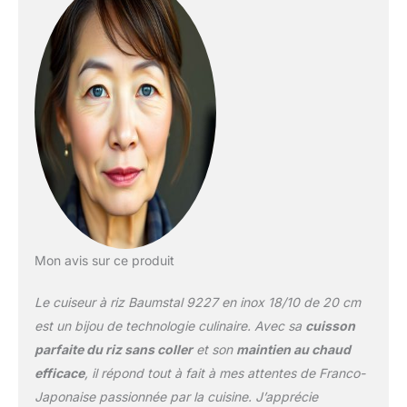
graines débutent leur
cuisson dans l'eau et la
terminent à la vapeur.
Dimensions : 18 cm
Température four: 280
Mon avis sur ce produit
Le cuiseur à riz Baumstal 9227 en inox 18/10 de 20 cm
est un bijou de technologie culinaire. Avec sa
cuisson
parfaite du riz sans coller
et son
maintien au chaud
efficace
, il répond tout à fait à mes attentes de Franco-
Japonaise passionnée par la cuisine. J’apprécie