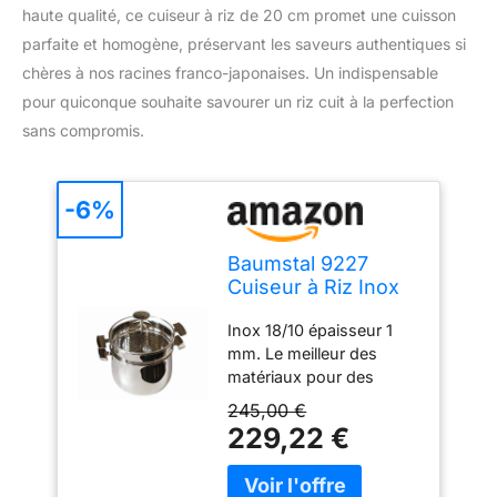
haute qualité, ce cuiseur à riz de 20 cm promet une cuisson
parfaite et homogène, préservant les saveurs authentiques si
chères à nos racines franco-japonaises. Un indispensable
pour quiconque souhaite savourer un riz cuit à la perfection
sans compromis.
-6%
Baumstal 9227
Cuiseur à Riz Inox
18/10 20 cm,
Inox 18/10 épaisseur 1
Métallisé
mm. Le meilleur des
matériaux pour des
ustensiles de cuisson
245,00 €
robustes et sains.
229,22 €
Garantie : A vie Capacité:
3,5 Litre(s) Matière : Inox
18/10 Description du