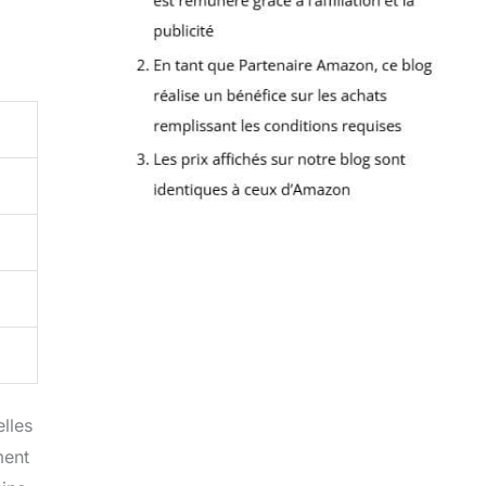
lles
ment