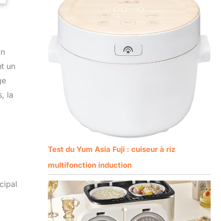
on
nt un
ge
, la
Test du Yum Asia Fuji : cuiseur à riz
multifonction induction
cipal