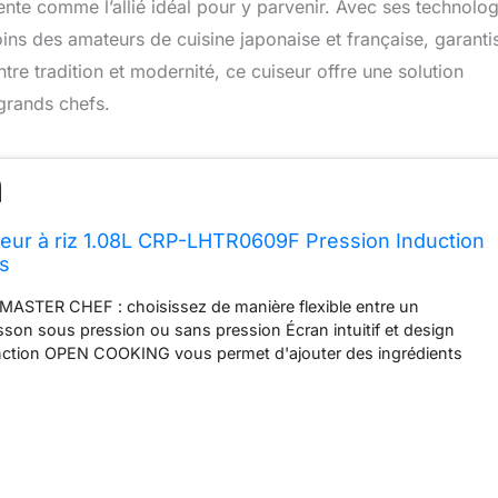
te comme l’allié idéal pour y parvenir. Avec ses technolog
oins des amateurs de cuisine japonaise et française, garanti
ntre tradition et modernité, ce cuiseur offre une solution
 grands chefs.
ur à riz 1.08L CRP-LHTR0609F Pression Induction
es
STER CHEF : choisissez de manière flexible entre un
son sous pression ou sans pression Écran intuitif et design
onction OPEN COOKING vous permet d'ajouter des ingrédients
n en ouvrant le couvercle Les aliments ne sèchent pas et ne
 consistance L'intérieur et l'extérieur du pot intérieur sont en