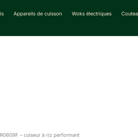
is
Appareils de cuisson
Woks électriques
Coutea
0609F – cuiseur à riz performant