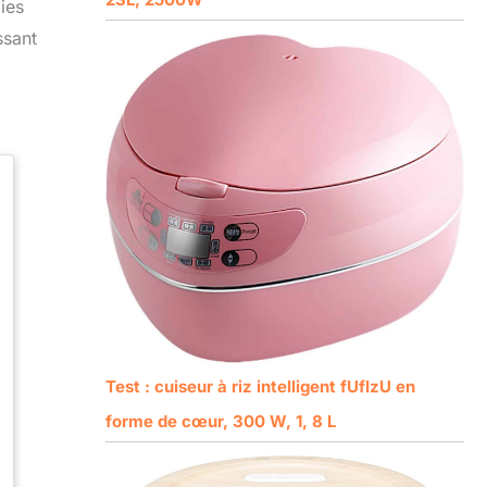
ies
ssant
Test : cuiseur à riz intelligent fUfIzU en
forme de cœur, 300 W, 1, 8 L