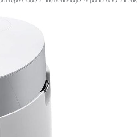
on irréprochable et une technologie de pointe dans leur cuis