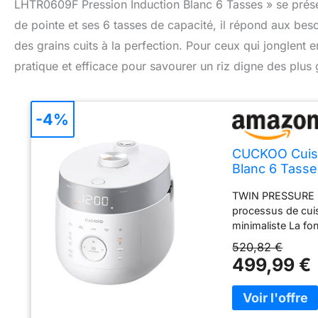
LHTR0609F Pression Induction Blanc 6 Tasses » se présen
de pointe et ses 6 tasses de capacité, il répond aux bes
des grains cuits à la perfection. Pour ceux qui jonglent e
pratique et efficace pour savourer un riz digne des plus
-4%
CUCKOO Cuise
Blanc 6 Tass
TWIN PRESSURE MA
processus de cuis
minimaliste La f
pendant la cuisso
520,82 €
modifient pas leur
499,99 €
acier inoxydable