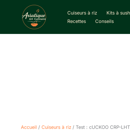
Aller
au
Cuiseurs à riz
Kits à sush
contenu
Recettes
Conseils
Accueil
Cuiseurs à riz
Test : cUCKOO CRP-LHTR