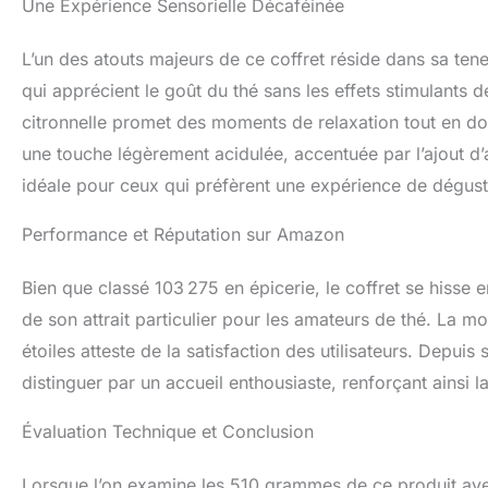
Une Expérience Sensorielle Décaféinée
protège le thé et
notre passion pour
L’un des atouts majeurs de ce coffret réside dans sa tene
qui apprécient le goût du thé sans les effets stimulants 
citronnelle promet des moments de relaxation tout en do
une touche légèrement acidulée, accentuée par l’ajout d’
idéale pour ceux qui préfèrent une expérience de dégus
Performance et Réputation sur Amazon
Bien que classé 103 275 en épicerie, le coffret se hisse
de son attrait particulier pour les amateurs de thé. La m
étoiles atteste de la satisfaction des utilisateurs. Depuis
distinguer par un accueil enthousiaste, renforçant ainsi 
Évaluation Technique et Conclusion
Lorsque l’on examine les 510 grammes de ce produit avec 