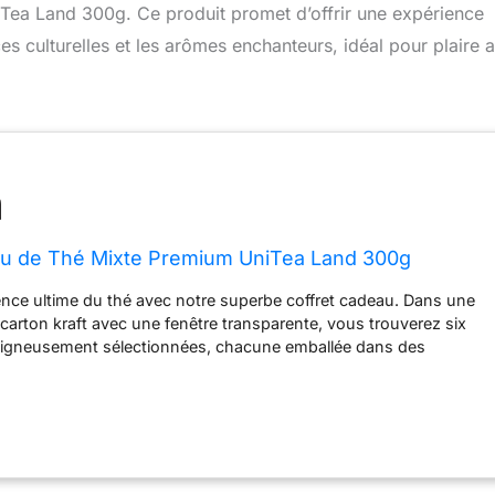
Tea Land 300g. Ce produit promet d’offrir une expérience
nces culturelles et les arômes enchanteurs, idéal pour plaire 
au de Thé Mixte Premium UniTea Land 300g
ence ultime du thé avec notre superbe coffret cadeau. Dans une
 carton kraft avec une fenêtre transparente, vous trouverez six
soigneusement sélectionnées, chacune emballée dans des
ents de 50 grammes. Cette collection est décorée d'un ruban
 nœud, ce qui rend le coffret particulièrement attrayant. Avec des
m22 cm5 cm, ce coffret est de la taille parfaite pour offrir ou
sir. Chaque détail a été pensé pour vous offrir la meilleure
ive.
Le thé est le cadeau parfait pour toutes les occasions.
un anniversaire, Noël, un anniversaire de mariage ou simplement