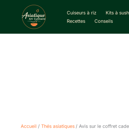
Aller
au
Cuiseurs à riz
Kits à sush
contenu
Recettes
Conseils
Accueil
Thés asiatiques
Avis sur le coffret c