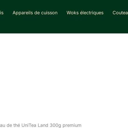
is
Appareils de cuisson
Woks électriques
Coutea
adeau de thé UniTea Land 300g premium