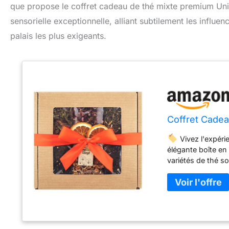
que propose le coffret cadeau de thé mixte premium Uni
sensorielle exceptionnelle, alliant subtilement les influe
palais les plus exigeants.
Coffret Cade
Vivez l'expéri
élégante boîte en
variétés de thé 
sachets transpar
rouge vif avec un
dimensions de 20 c
pour se faire plai
expérience gustat
Que ce soit pour 