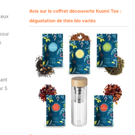
Avis sur le coffret découverte Kusmi Tea :
ceux
dégustation de thés bio variés
pour
n
nant
ur 5