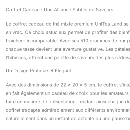
un petit geste en
Coffret Cadeau : Une Alliance Subtile de Saveurs
la joie. La divers
Le design élégant
attrayant. Offrez 
Le coffret cadeau de thé mixte premium UniTea Land se di
conçue.
Pourqu
en vrac. Ce choix astucieux permet de profiter des bienfa
santé, allant du s
est riche en antio
fraîcheur incomparable. Avec ses 510 grammes de pur pla
général. De plus, 
chaque tasse devient une aventure gustative. Les pétale
et gazeuses, four
l’hibiscus, offrent une palette de saveurs des plus séduis
apporte non seul
conscience. Profi
Un Design Pratique et Élégant
offre.
Ce coffr
caractéristiques 
revitalisants, ch
Avec des dimensions de 22 x 20 x 5 cm, le coffret s’int
meilleure expérie
en fait également un cadeau de choix pour les amateurs 
transparent qui n
préserve également
faire en matière de présentation, rendant ainsi chaque 
vous enchanter pa
coffret s’adapte admirablement aux différents environnem
sa qualité supérie
naturellement dans un instant de détente ou une pause bi
ingrédients pour
soigneusement em