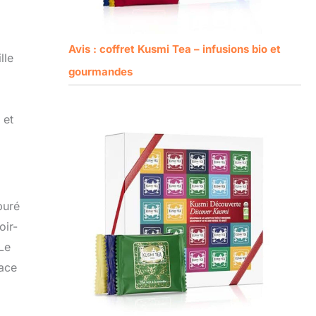
Avis : coffret Kusmi Tea – infusions bio et
lle
gourmandes
 et
puré
oir-
Le
lace