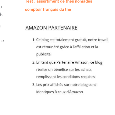
Test : assortiment de thés nomades
u
comptoir français du thé
é.
s
s
ne