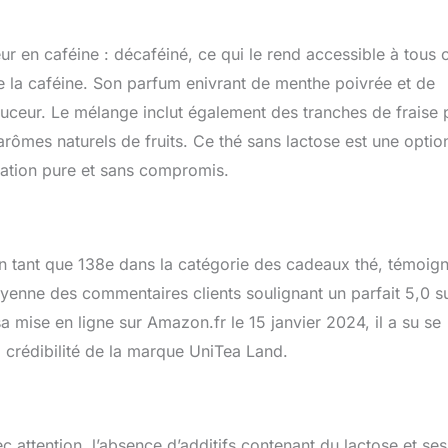
 conserve tout son arôme. Faites confiance à notre expérience et
 le thé afin de vous offrir le meilleur produit.
ur en caféine : décaféiné, ce qui le rend accessible à tous 
de la caféine. Son parfum enivrant de menthe poivrée et de
uceur. Le mélange inclut également des tranches de fraise 
arômes naturels de fruits. Ce thé sans lactose est une optio
tation pure et sans compromis.
 en tant que 138e dans la catégorie des cadeaux thé, témoig
oyenne des commentaires clients soulignant un parfait 5,0 s
 sa mise en ligne sur Amazon.fr le 15 janvier 2024, il a su se
la crédibilité de la marque UniTea Land.
attention, l’absence d’additifs contenant du lactose et ses