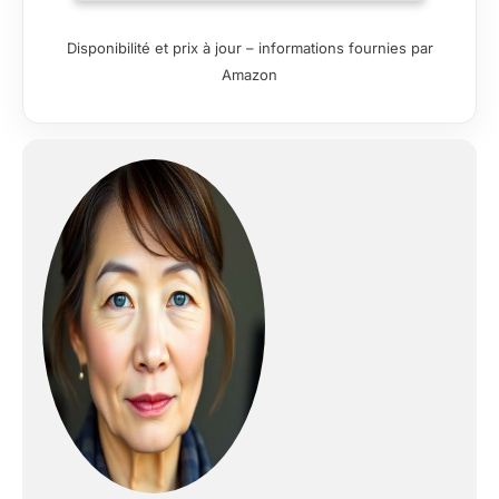
soi ou à partager
avec des convives.
Disponibilité et prix à jour – informations fournies par
Un moment de
Amazon
lâcher-prise, de
calme, de bien-être
qui ne dure que
quelques minutes
mais peut changer
votre journée ou
votre après-midi.
RICHESSE EN
ANTIOXYDANTS
PUISSANTS : le thé
Matcha contient des
EGCG
(épigallocatéchine
gallate) en très grand
nombre, des
antioxydants très
puissants et uniques
dans la nature. Ces «