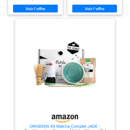
(Chawan) 510 ml, 1 * support de
fêtes des mères, fête
il y en a pour tous les goûts ! Si
immunitaire. Le thé
fouet en céramique. 1 * support
vous aimez les thés fruités aux
des pères,
de pelle en céramique, 1 *
Matcha contient
saveurs prononcées ou les thés
serviette à thé en coton
anniversaire,… Ou
plus délicats avec des notes
également de
(Chakin), 1 * tamis à poudre de
florales, vous trouverez
faites-vous plaisir en
matcha. Ce kit permet d'adopter
nombreuses
forcément une variété de thé qui
vous l’offrant et
très facilement le matcha
saura satisfaire vos papilles. La
vitamines et une
comme mode de vie.
entrez dans l’univers
composition de chacun des thés
foule de minéraux et
FOURNISSEUR EN BAMBOU DE
présents dans notre coffret est
du thé Matcha IRO.
HAUTE QUALITÉ : notre fouet à
d’oligoéléments.
détaillée directement à
dents a été fabriqué à la main
l'intérieur de la boîte.
【
TOUT POUR
avec environ 76 dents fines (百
UNE ASSOCIATION INÉDITE DE
本立）) pour produire un
DÉMARRER AVEC LE
SAVEURS 】: Ce coffret
mouvement optimal, et il est
MATCHA : la
regroupe des thés d'exceptions
fabriqué dans la forme parfaite
réputés dans le monde entier
Discovery Box IRO
pour fouetter une tasse de thé
pour leurs bienfaits et pour
mousseuse, la mélanger
contient tout ce dont
leurs saveurs intenses. Thé Vert
efficacement et la faire mousser
du Japon, Thé Blancs et Noirs
vous avez besoin
parfaitement. DESIGN DE LA
de Chine, nous vous proposons
BOUCHE DE VERSEMENT :
pour préparer le thé
une palette aromatique variée
design spécial de la bouche de
Matcha de la
qui saura séduire les palais les
versement, idéal pour partager
plus difficiles. Combinés avec
meilleure façon et
le thé avec les amis et la
des extraits de plantes et de
famille. COULEUR COHÉRENTE
profiter de son rituel
fruits d’origine naturelle, nos
: Même couleur pour les bols de
thés sauront vous offrir la pause
quotidien : un fouet
matcha et le porte-fouet, pour
gourmande et réconfortante
un plus grand sens de la
en bambou
dont vous avez besoin au cours
cérémonie. Impressionnez vos
(Chasen), une cuillère
proches en leur offrant un kit
de votre journée.
【
ORIGEENS Kit Matcha Complet JADE -
en bambou
qui leur permet de préparer la
COFFRET PRATIQUE &