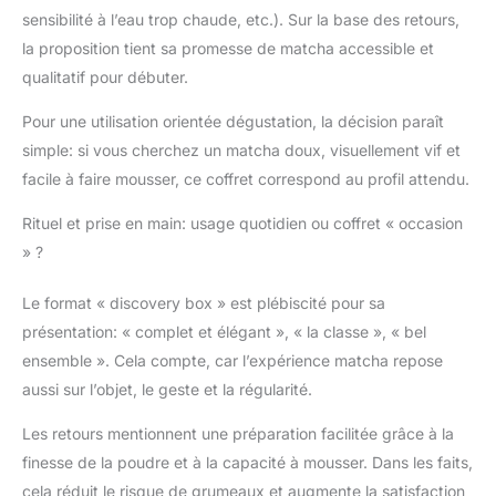
bol "Pure" de Pascale
sensibilité à l’eau trop chaude, etc.). Sur la base des retours,
Naessens, une boîte de
la proposition tient sa promesse de matcha accessible et
30g de thé Matcha bio
qualitatif pour débuter.
IRO Premium
Ceremonial Grade et
Pour une utilisation orientée dégustation, la décision paraît
une brochure
explicative.
LE THÉ
simple: si vous cherchez un matcha doux, visuellement vif et
MATCHA IRO
facile à faire mousser, ce coffret correspond au profil attendu.
PREMIUM
CEREMONIAL GRADE:
Rituel et prise en main: usage quotidien ou coffret « occasion
le meilleur du thé
» ?
Matcha japonais chez
vous. Réalisé
Le format « discovery box » est plébiscité pour sa
exclusivement avec les
présentation: « complet et élégant », « la classe », « bel
plus belles feuilles de la
première récolte de
ensemble ». Cela compte, car l’expérience matcha repose
printemps dans le
aussi sur l’objet, le geste et la régularité.
respect de la méthode
traditionnelle japonaise.
Les retours mentionnent une préparation facilitée grâce à la
Notre meilleur thé
finesse de la poudre et à la capacité à mousser. Dans les faits,
Matcha, sans aucun
cela réduit le risque de grumeaux et augmente la satisfaction
compromis sur la