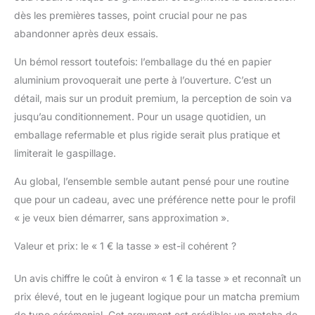
qualité. 100% bio et
dès les premières tasses, point crucial pour ne pas
100% naturel.
FAIRE
abandonner après deux essais.
PLAISIR OU SE FAIRE
PLAISIR : offrez ce
Un bémol ressort toutefois: l’emballage du thé en papier
magnifique coffret
aluminium provoquerait une perte à l’ouverture. C’est un
découverte pour toute
détail, mais sur un produit premium, la perception de soin va
occasion : Noël, Saint-
jusqu’au conditionnement. Pour un usage quotidien, un
Valentin, fêtes des
mères, fête des pères,
emballage refermable et plus rigide serait plus pratique et
anniversaire,… Ou
limiterait le gaspillage.
faites-vous plaisir en
vous l’offrant et entrez
Au global, l’ensemble semble autant pensé pour une routine
dans l’univers du thé
que pour un cadeau, avec une préférence nette pour le profil
Matcha IRO.
« je veux bien démarrer, sans approximation ».
Valeur et prix: le « 1 € la tasse » est-il cohérent ?
Un avis chiffre le coût à environ « 1 € la tasse » et reconnaît un
prix élevé, tout en le jugeant logique pour un matcha premium
de type cérémonial. Cet argument est crédible: un matcha de