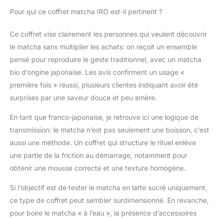
mais peut changer
Pour qui ce coffret matcha IRO est-il pertinent ?
votre journée ou votre
après-midi.
Ce coffret vise clairement les personnes qui veulent découvrir
RICHESSE EN
le matcha sans multiplier les achats: on reçoit un ensemble
ANTIOXYDANTS
pensé pour reproduire le geste traditionnel, avec un matcha
PUISSANTS : le thé
Matcha contient des
bio d’origine japonaise. Les avis confirment un usage «
EGCG
première fois » réussi, plusieurs clientes indiquant avoir été
(épigallocatéchine
surprises par une saveur douce et peu amère.
gallate) en très grand
nombre, des
En tant que franco-japonaise, je retrouve ici une logique de
antioxydants très
transmission: le matcha n’est pas seulement une boisson, c’est
puissants et uniques
aussi une méthode. Un coffret qui structure le rituel enlève
dans la nature. Ces «
super-antioxydants »
une partie de la friction au démarrage, notamment pour
constituent une arme
obtenir une mousse correcte et une texture homogène.
naturelle contre les
radicaux libres et
Si l’objectif est de tester le matcha en latte sucré uniquement,
préviennent ainsi le
ce type de coffret peut sembler surdimensionné. En revanche,
vieillissement cellulaire
pour boire le matcha « à l’eau », la présence d’accessoires
tout en stimulant le