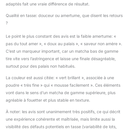
adaptés fait une vraie différence de résultat.
système immunitaire.
Le thé Matcha contient
Qualité en tasse: douceur ou amertume, que disent les retours
également de
nombreuses vitamines
?
et une foule de
minéraux et
Le point le plus constant des avis est la faible amertume: «
d’oligoéléments.
pas du tout amer », « doux au palais », « saveur non amère ».
TOUT POUR
C’est un marqueur important, car un matcha bas de gamme
DÉMARRER AVEC LE
MATCHA : la Discovery
tire vite vers l’astringence et laisse une finale désagréable,
Box IRO contient tout
surtout pour des palais non habitués.
ce dont vous avez
besoin pour préparer le
La couleur est aussi citée: « vert brillant », associée à une
thé Matcha de la
poudre « très fine » qui « mousse facilement ». Ces éléments
meilleure façon et
vont dans le sens d’un matcha de gamme supérieure, plus
profiter de son rituel
agréable à fouetter et plus stable en texture.
quotidien : un fouet en
bambou (Chasen), une
À noter: les avis sont unanimement très positifs, ce qui décrit
cuillère en bambou
(Chashaku), un tamis à
une expérience cohérente et maîtrisée, mais limite aussi la
Matcha, un magnifique
visibilité des défauts potentiels en tasse (variabilité de lots,