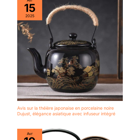
Avr
nous faire grandir et améliorer
15
notre service. Thé , cadeau
femme, coffret cadeau femme,
2025
the , cadeau fete des meres,
coffret cadeau, coffret thé,
coffret the, idee cadeau femme,
cadeau noel, cadeau, fete des
meres, cadeau noel femme,
coffret the a offrir, cadeau
anniversaire femme, coffret,
boite a the, idee cadeau noel,
infusion, tisane, idée cadeau
femme, cadeau femme original,
chocolat a offrir, cadeau
maman, coffret infusion, thé
coffret, calendrier de l'avent,
coffret gourmand, cadeau
homme, coffret noel,
assortiment thé, boite à thé
Avis sur la théière japonaise en porcelaine noire
Dujust, élégance asiatique avec infuseur intégré
Avr