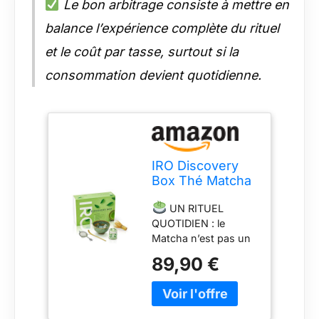
Le bon arbitrage consiste à mettre en
balance l’expérience complète du rituel
et le coût par tasse, surtout si la
consommation devient quotidienne.
IRO Discovery
Box Thé Matcha
japonais
UN RITUEL
premium BIO,
QUOTIDIEN : le
coffret
Matcha n’est pas un
découverte rituel
thé comme les autres
du thé Matcha,
89,90 €
et son rituel ne
contient tout
ressemble à aucun
pour préparer le
autre. Il est avant
thé Matcha à la
tout un moment pour
perfection