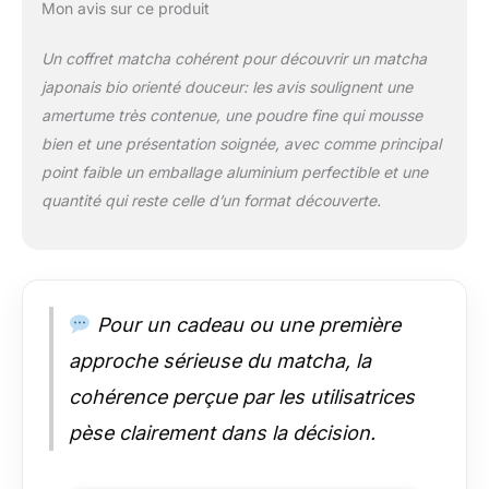
super-antioxydants »
Mon avis sur ce produit
constituent une arme
naturelle contre les
Un coffret matcha cohérent pour découvrir un matcha
radicaux libres et
japonais bio orienté douceur: les avis soulignent une
préviennent ainsi le
amertume très contenue, une poudre fine qui mousse
vieillissement
bien et une présentation soignée, avec comme principal
cellulaire tout en
stimulant le système
point faible un emballage aluminium perfectible et une
immunitaire. Le thé
quantité qui reste celle d’un format découverte.
Matcha contient
également de
nombreuses
vitamines et une
foule de minéraux et
Pour un cadeau ou une première
d’oligoéléments.
TOUT POUR
approche sérieuse du matcha, la
DÉMARRER AVEC LE
cohérence perçue par les utilisatrices
MATCHA : la
Discovery Box IRO
pèse clairement dans la décision.
contient tout ce dont
vous avez besoin
pour préparer le thé