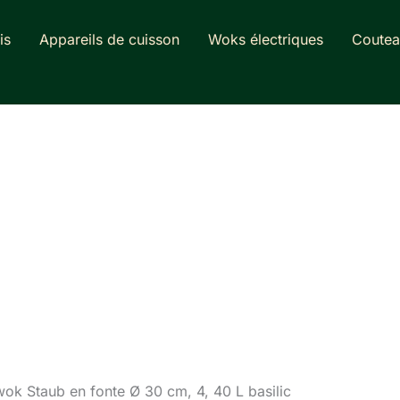
is
Appareils de cuisson
Woks électriques
Coutea
 wok Staub en fonte Ø 30 cm, 4, 40 L basilic