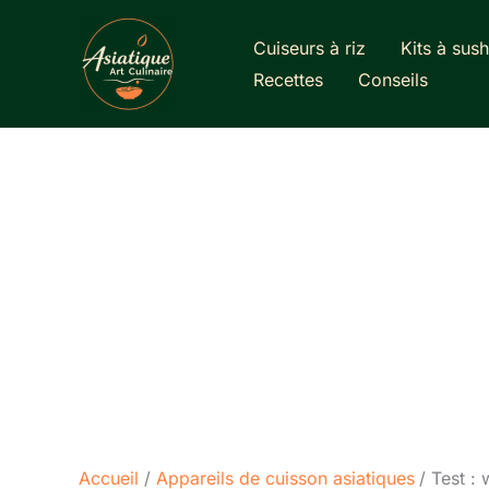
Aller
au
Cuiseurs à riz
Kits à sush
contenu
Recettes
Conseils
Accueil
Appareils de cuisson asiatiques
Test :