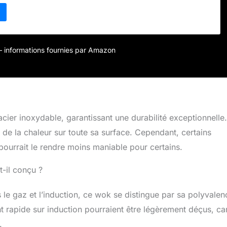
s aimez cuisiner avec peu de matière grasse, vous apprécierez
 Que vous cuisiniez de la viande ou un plat végétarien, le wok
ssoire pour préparer des mets asiatiques Fond plat
r tout type de feu – Le wok peut servir sur le brûleur à gaz,
trique, vitrocéramique et à induction Contenu de la livraison :
r – informations fournies par Amazon
ming d’origine avec couvercle en verre, Ø 36 cm – La poêle à
 au lave-vaisselle et au four jusqu’à 180 °C
cier inoxydable, garantissant une durabilité exceptionnelle
de la chaleur sur toute sa surface. Cependant, certains
 pourrait le rendre moins maniable pour certains.
t-il conçu ?
 le gaz et l’induction, ce wok se distingue par sa polyvalen
 rapide sur induction pourraient être légèrement déçus, car
.