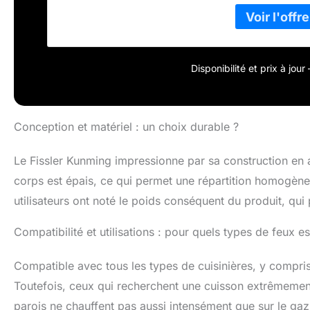
efficace Si vou
le wok Fissler –
est un bon acce
superthermic pou
les plaques élec
Disponibilité et prix à jou
wok Fissler Kun
induction passe
Conception et matériel : un choix durable ?
Le Fissler Kunming impressionne par sa construction en a
corps est épais, ce qui permet une répartition homogène 
utilisateurs ont noté le poids conséquent du produit, qui
Compatibilité et utilisations : pour quels types de feux es
Compatible avec tous les types de cuisinières, y compris
Toutefois, ceux qui recherchent une cuisson extrêmement
parois ne chauffent pas aussi intensément que sur le gaz