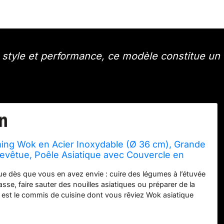
 style et performance, ce modèle constitue un
ming Wok en Acier Inoxydable (Ø 36 cm), Grande
evêtue, Poêle Asiatique avec Couvercle en
Insert à Grille, Tout Type de Feu – Y Compris
que dès que vous en avez envie : cuire des légumes à l’étuvée
sse, faire sauter des nouilles asiatiques ou préparer de la
k est le commis de cuisine dont vous rêviez Wok asiatique
 le wok est une poêle à fond plat qui tient bien à plat sur le
cle en verre assure une cuisson à l’étouffée particulièrement