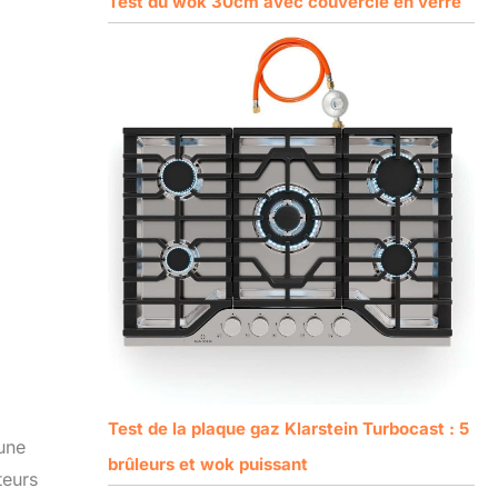
Test du wok 30cm avec couvercle en verre
Test de la plaque gaz Klarstein Turbocast : 5
 une
brûleurs et wok puissant
teurs