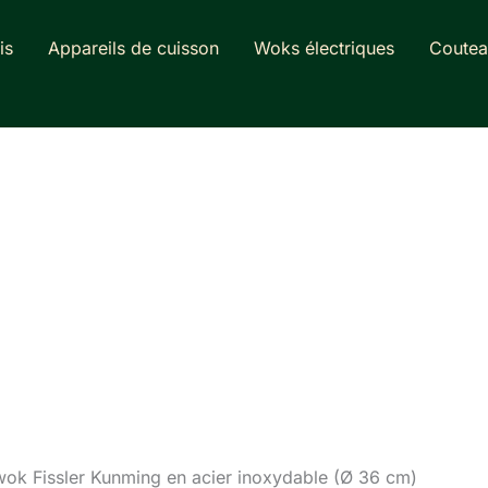
is
Appareils de cuisson
Woks électriques
Coutea
 wok Fissler Kunming en acier inoxydable (Ø 36 cm)