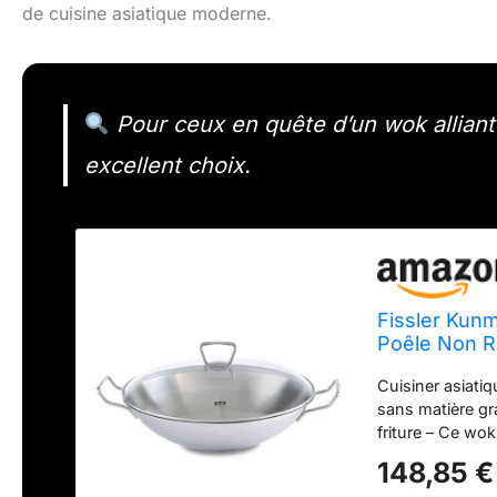
de cuisine asiatique moderne.
Pour ceux en quête d’un wok alliant
excellent choix.
Fissler Kun
Poêle Non R
Verre, avec 
Cuisiner asiati
l’Induction
sans matière gra
friture – Ce wo
pour la maison :
148,85 €
feu et le couver