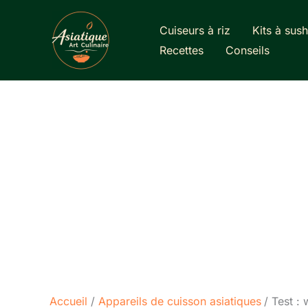
Aller
au
Cuiseurs à riz
Kits à sush
contenu
Recettes
Conseils
Accueil
Appareils de cuisson asiatiques
Test :