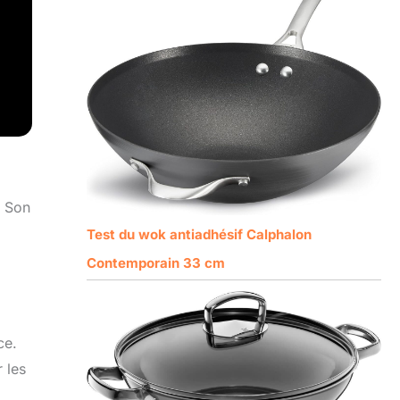
. Son
Test du wok antiadhésif Calphalon
Contemporain 33 cm
ce.
 les