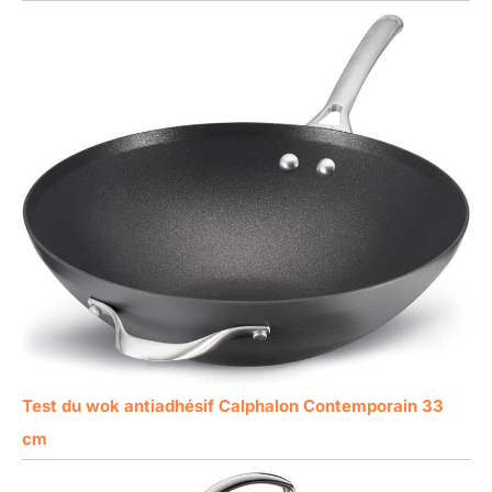
Test du wok antiadhésif Calphalon Contemporain 33
cm