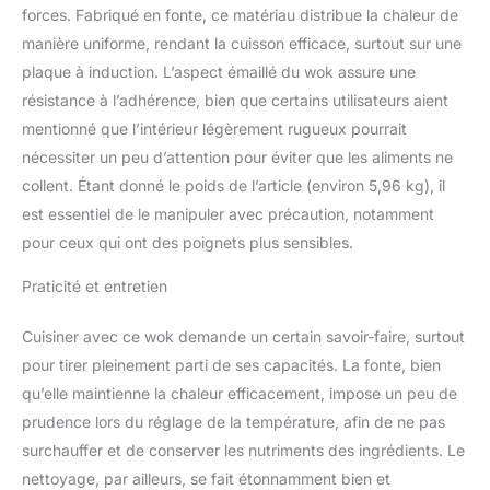
vitrocéramique,
forces. Fabriqué en fonte, ce matériau distribue la chaleur de
électrique et induction).
manière uniforme, rendant la cuisson efficace, surtout sur une
De grandes poignées
plaque à induction. L’aspect émaillé du wok assure une
encastrées permettent
résistance à l’adhérence, bien que certains utilisateurs aient
une manipulation
confortable kela, une
mentionné que l’intérieur légèrement rugueux pourrait
entreprise de taille
nécessiter un peu d’attention pour éviter que les aliments ne
moyenne avec 120 ans
collent. Étant donné le poids de l’article (environ 5,96 kg), il
de tradition, chez elle
est essentiel de le manipuler avec précaution, notamment
dans le Jura souabe. Un
grand choix de produits
pour ceux qui ont des poignets plus sensibles.
de qualité pour la cuisine
et la salle de bains, pour
Praticité et entretien
se sentir bien chez soi.
Contenu de la livraison :
Cuisiner avec ce wok demande un certain savoir-faire, surtout
1x wok en fonte avec
pour tirer pleinement parti de ses capacités. La fonte, bien
couvercle CALIDO noir
qu’elle maintienne la chaleur efficacement, impose un peu de
(art. n° 12475)
prudence lors du réglage de la température, afin de ne pas
Dimensions Ø 36 cm, H
10 cm, 4 litres, Matériau :
surchauffer et de conserver les nutriments des ingrédients. Le
fonte émaillée, résiste au
nettoyage, par ailleurs, se fait étonnamment bien et