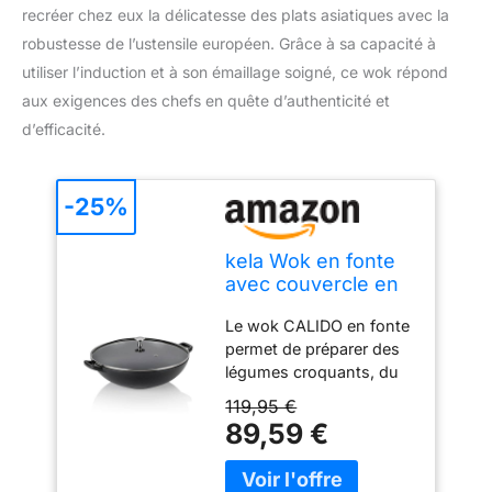
recréer chez eux la délicatesse des plats asiatiques avec la
robustesse de l’ustensile européen. Grâce à sa capacité à
utiliser l’induction et à son émaillage soigné, ce wok répond
aux exigences des chefs en quête d’authenticité et
d’efficacité.
-25%
kela Wok en fonte
avec couvercle en
verre 36 cm
Le wok CALIDO en fonte
CALIDO, Poêle à
permet de préparer des
wok à induction,
légumes croquants, du
Poêle à wok avec
riz frit, des ragoûts, de la
couvercle, émaillée,
119,95 €
viande et du poisson de
noire
89,59 €
manière saine et
économique grâce à son
excellente rétention de