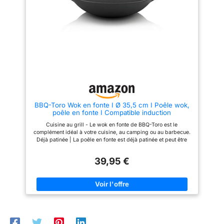
barbecues au charbon de bois
développe une excellente
1x wok en fonte avec
Weber 57cm. FONTE DE HAUTE
patine antiadhésive qui
couvercle CALIDO noir
QUALITÉ: Fabriquée en fonte
s'améliore à chaque utilisation,
durable pour une répartition
pour une cuisine plus saine et
(art. n° 12475)
uniforme de la chaleur et une
sans produits chimiques nocifs.
Dimensions Ø 36 cm, H
excellente rétention de la
Une cuisine saine pour toute la
chaleur. Que vous fassiez
famille 【Excellente rétention et
10 cm, 4 litres, Matériau :
revenir, rôtir ou mijoter, le wok
répartition de la chaleur】La
fonte émaillée, résiste au
est votre partenaire polyvalent
poignée ergonomique en bois
four jusqu'à 300°C (avec
pour de délicieux repas. La
protège des brûlures et offre
poêle en fonte ne se déforme
une prise en main confortable.
couvercle 220°C).
pas et résiste sans problème
Le couvercle en bois assorti
Nettoyage à l'eau
aux températures élevées. PRÊT
optimise l'isolation thermique,
À L'EMPLOI IMMÉDIAT: Grâce à
économise l'énergie et maintient
recommandé
BBQ-Toro Wok en fonte I Ø 35,5 cm I Poêle wok,
la patine déjà cuite, la poêle en
les aliments au chaud plus
poêle en fonte I Compatible induction
fonte peut être utilisée
longtemps. Il se bonifie avec le
immédiatement. Aucune cuisson
temps et peut être transmis pour
Cuisine au grill - Le wok en fonte de BBQ-Toro est le
supplémentaire n'est
des repas délicieux pendant
complément idéal à votre cuisine, au camping ou au barbecue.
nécessaire, pour une utilisation
des décennies 【Répartition
Déjà patinée | La poêle en fonte est déjà patinée et peut être
simple et saine sans produits
uniforme de la chaleur】
utilisée immédiatement. Convient pour : le wok a deux
chimiques.
Conserve les saveurs
poignées latérales et un fond plat. Ainsi, le wok peut également
originales. Cette poêles en fonte
39,95 €
être utilisé sur les plaques de cuisson, les tables de cuisson
et poêle en fer, fabriquée en
vitrocéramique et les plaques à induction. Utilisation : le wok
fonte pure, assure une
est adapté comme accessoire pour les poêles à fusée BBQ-
répartition uniforme de la
Toro et s'adapte également au système Weber GBS. Vous
chaleur sur toute sa surface,
pouvez également poser la poêle directement sur le feu ou sur
préservant ainsi les saveurs
les braises chaudes. ENTHOUSIASME I Commandez dès
originales de vos aliments. Que
maintenant le wok en fonte de BBQ-Toro et profitez de vos
vous prépariez des frites
grillades avec bonne humeur, en étant parfaitement équipé !
chinoises ou des plats