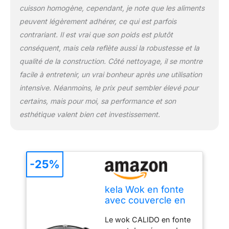
cuisson homogène, cependant, je note que les aliments
dans le Jura souabe. Un
grand choix de produits
peuvent légèrement adhérer, ce qui est parfois
de qualité pour la cuisine
contrariant. Il est vrai que son poids est plutôt
et la salle de bains, pour
conséquent, mais cela reflète aussi la robustesse et la
se sentir bien chez soi.
qualité de la construction. Côté nettoyage, il se montre
Contenu de la livraison :
facile à entretenir, un vrai bonheur après une utilisation
1x wok en fonte avec
couvercle CALIDO noir
intensive. Néanmoins, le prix peut sembler élevé pour
(art. n° 12475)
certains, mais pour moi, sa performance et son
Dimensions Ø 36 cm, H
esthétique valent bien cet investissement.
10 cm, 4 litres, Matériau :
fonte émaillée, résiste au
four jusqu'à 300°C (avec
couvercle 220°C).
Nettoyage à l'eau
-25%
recommandé
kela Wok en fonte
avec couvercle en
verre 36 cm
Le wok CALIDO en fonte
CALIDO, Poêle à