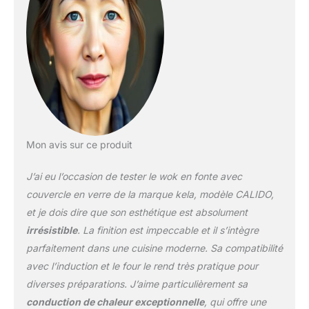
douceur. Le revêtement
en émail rugueux
favorise le
développement des
arômes de cuisson et
empêche ainsi les
aliments de brûler. Les
plats préparés au wok
sont variés et sains, car
ils ne nécessitent qu'une
Mon avis sur ce produit
petite quantité d'huile.
Convient à tous les
J’ai eu l’occasion de tester le wok en fonte avec
types de cuisinières (gaz,
vitrocéramique,
couvercle en verre de la marque kela, modèle CALIDO,
électrique et induction).
et je dois dire que son esthétique est absolument
De grandes poignées
irrésistible
. La finition est impeccable et il s’intègre
encastrées permettent
parfaitement dans une cuisine moderne. Sa compatibilité
une manipulation
confortable kela, une
avec l’induction et le four le rend très pratique pour
entreprise de taille
diverses préparations. J’aime particulièrement sa
moyenne avec 120 ans
conduction de chaleur exceptionnelle
, qui offre une
de tradition, chez elle