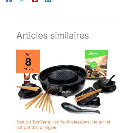
occidentaux comme des sautés
et des grillades, cette poêle est
à la hauteur 【Facile
d'entretien】 Son revêtement
poêle en fer non revêtue le
nettoyage et l'entretien ; il suffit
de le rincer et de l'essuyer
après utilisation. Avec un
Articles similaires
entretien approprié, cette poêle
conservera ses performances
exceptionnelles pendant des
années, ce qui en fait un
Avr
investissement judicieux pour
8
les passionnés de cuisine
2025
Test du TomYang Hot Pot Professional : le grill et
hot pot thaï d’origine