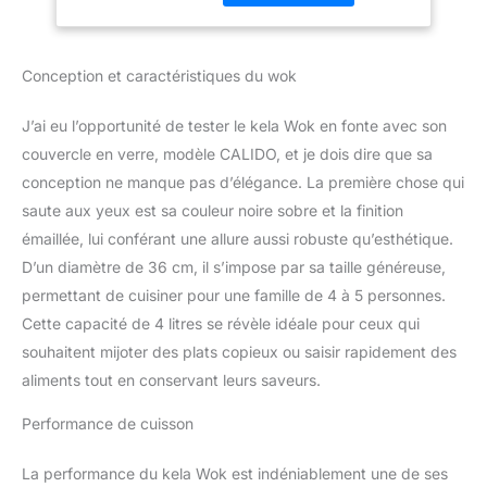
chaleur et à sa diffusion
homogène de la chaleur.
Le wok lourd atteint des
Conception et caractéristiques du wok
températures élevées
même avec un faible
J’ai eu l’opportunité de tester le kela Wok en fonte avec son
apport de chaleur - idéal
couvercle en verre, modèle CALIDO, et je dois dire que sa
pour saisir rapidement et
poursuivre la cuisson en
conception ne manque pas d’élégance. La première chose qui
douceur. Le revêtement
saute aux yeux est sa couleur noire sobre et la finition
en émail rugueux
émaillée, lui conférant une allure aussi robuste qu’esthétique.
favorise le
D’un diamètre de 36 cm, il s’impose par sa taille généreuse,
développement des
arômes de cuisson et
permettant de cuisiner pour une famille de 4 à 5 personnes.
empêche ainsi les
Cette capacité de 4 litres se révèle idéale pour ceux qui
aliments de brûler. Les
souhaitent mijoter des plats copieux ou saisir rapidement des
plats préparés au wok
aliments tout en conservant leurs saveurs.
sont variés et sains, car
ils ne nécessitent qu'une
Performance de cuisson
petite quantité d'huile.
Convient à tous les
La performance du kela Wok est indéniablement une de ses
types de cuisinières (gaz,