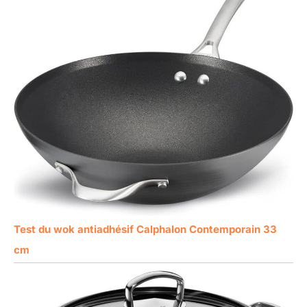
Test du wok antiadhésif Calphalon Contemporain 33
cm