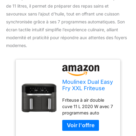
de 11 litres, il permet de préparer des repas sains et
savoureux sans l’ajout d’huile, tout en offrant une cuisson
synchronisée grâce à ses 7 programmes automatiques. Son
écran tactile intuitif simplifie l’expérience culinaire, alliant
modernité et praticité pour répondre aux attentes des foyers
modernes.
Moulinex Dual Easy
Fry XXL Friteuse
sans huile, Capacité
Friteuse à air double
11 L, cuisson
cuve 11 L 2020 W avec 7
synchronisée, 7
programmes auto
programmes
automatiques,
Écran tactile, air
fryer EZ942HF0