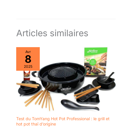
300 recettes inspirantes en 1 clic. GARANTIE 2 ANS.
REPARABILITE 10 ANS. AUCUNE ODEUR : pratiquement aucune
odeur d'huile. UNE SEULE ÉTAPE : facile à utiliser. FACILE À
NETTOYER : éléments compatibles lave-vaisselle (cuve, pale
et couvercle). ​COUVERCLE EN VERRE TRANSPARENT : pour
surveiller facilement la cuisson.
Articles similaires
Avr
8
2025
Test du TomYang Hot Pot Professional : le grill et
hot pot thaï d’origine