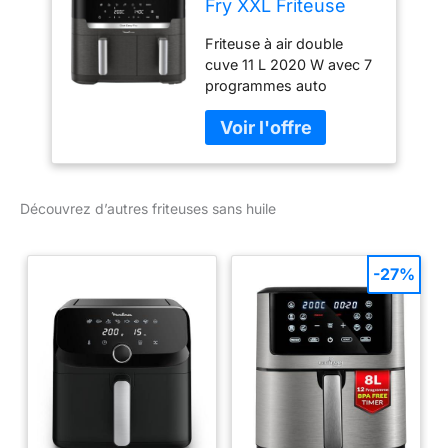
Fry XXL Friteuse
sans huile, Capacité
Friteuse à air double
11 L, cuisson
cuve 11 L 2020 W avec 7
synchronisée, 7
programmes auto
programmes
automatiques,
Écran tactile, air
fryer EZ942HF0
Découvrez d’autres friteuses sans huile
-27%