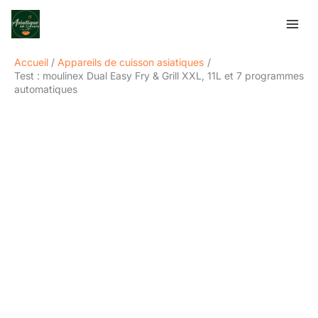
Aller
Rechercher
au
contenu
Accueil
Appareils de cuisson asiatiques
Test : moulinex Dual Easy Fry & Grill XXL, 11L et 7 programmes
automatiques