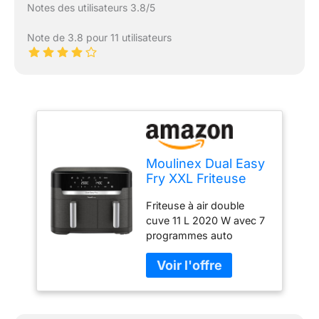
Notes des utilisateurs 3.8/5
Note de 3.8 pour 11 utilisateurs
Moulinex Dual Easy
Fry XXL Friteuse
sans huile, Capacité
Friteuse à air double
11 L, cuisson
cuve 11 L 2020 W avec 7
synchronisée, 7
programmes auto
programmes
automatiques,
Écran tactile, air
fryer EZ942HF0