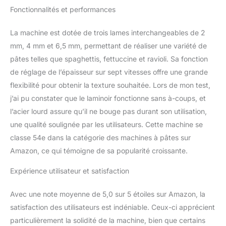
sur 7 niveaux : En
Fonctionnalités et performances
tournant le bouton de
réglage de l'épaisseur de
La machine est dotée de trois lames interchangeables de 2
1 à 7, vous pouvez
ajuster sans effort
mm, 4 mm et 6,5 mm, permettant de réaliser une variété de
l'épaisseur entre les
pâtes telles que spaghettis, fettuccine et ravioli. Sa fonction
rouleaux pour rouler
de réglage de l’épaisseur sur sept vitesses offre une grande
avec précision des pâtes
flexibilité pour obtenir la texture souhaitée. Lors de mon test,
de différentes
j’ai pu constater que le laminoir fonctionne sans à-coups, et
épaisseurs. Les réglages
plus élevés produisent
l’acier lourd assure qu’il ne bouge pas durant son utilisation,
des pâtes plus fines. Les
une qualité soulignée par les utilisateurs. Cette machine se
niveaux 1-2 sont adaptés
classe 54e dans la catégorie des machines à pâtes sur
pour faire des pâtes à
Amazon, ce qui témoigne de sa popularité croissante.
dumplings, 3-5 pour des
nouilles ou des lasagnes,
Expérience utilisateur et satisfaction
et 6-7 pour des raviolis.
De délicieuses surprises
culinaires attendent votre
Avec une note moyenne de 5,0 sur 5 étoiles sur Amazon, la
exploration ! Rapport
satisfaction des utilisateurs est indéniable. Ceux-ci apprécient
eau-farine : Nous
particulièrement la solidité de la machine, bien que certains
recommandons un