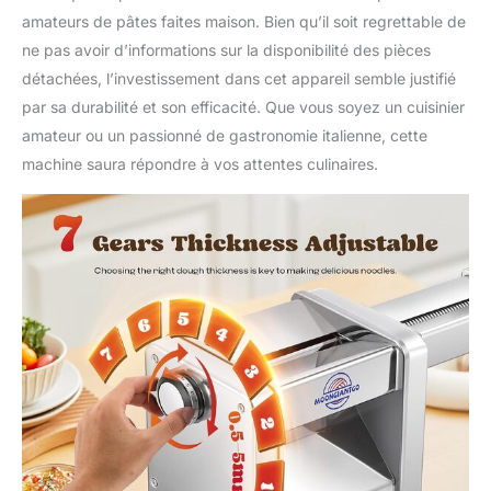
dans un délai d'un jour
amateurs de pâtes faites maison. Bien qu’il soit regrettable de
ouvrable. Le machine à
ne pas avoir d’informations sur la disponibilité des pièces
spaghetti est
accompagné d'une
détachées, l’investissement dans cet appareil semble justifié
garantie d'un an, d'une
par sa durabilité et son efficacité. Que vous soyez un cuisinier
politique de retour de 30
amateur ou un passionné de gastronomie italienne, cette
jours et d'un support
machine saura répondre à vos attentes culinaires.
technique en ligne à vie.
Si vous avez besoin
d'acheter des moules
italiens, veuillez
rechercher B0B4RFZR62.