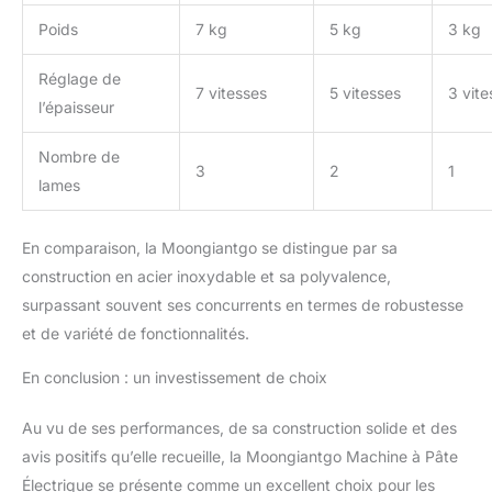
fine, la plus digeste et
Poids
7 kg
5 kg
3 kg
nutritive, ainsi que du jus
de légumes nutritif ou un
Réglage de
mélange d'œufs. Avec ce
7 vitesses
5 vitesses
3 vite
appareil à pates fraiche,
l’épaisseur
vous pouvez préparer
différents types de pâtes
Nombre de
3
2
1
comme des spaghettis,
lames
des lasagnes, des
nouilles longues, des
nouilles fines, des
En comparaison, la Moongiantgo se distingue par sa
nouilles pour wonton ou
construction en acier inoxydable et sa polyvalence,
des nouilles larges selon
surpassant souvent ses concurrents en termes de robustesse
vos goûts ! Assistance
et de variété de fonctionnalités.
immédiate : Si vous
rencontrez des
En conclusion : un investissement de choix
problèmes lors de
l'utilisation du laminoir a
Au vu de ses performances, de sa construction solide et des
pate, veuillez nous
contacter et nous
avis positifs qu’elle recueille, la Moongiantgo Machine à Pâte
répondrons rapidement
Électrique se présente comme un excellent choix pour les