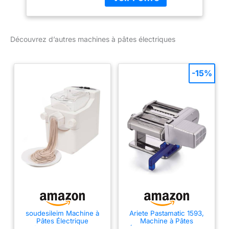
lames peuvent être
laminage, cela indique la
facilement retirées et
nécessité d'ajouter un
remplacées selon vos
peu plus de farine. Si la
besoins, vous
Découvrez d’autres machines à pâtes électriques
pâte se fissure, ajoutez
permettant de créer une
une petite quantité de
variété de pâtes. Les
liquide. Créativité : Vous
lames amovibles en acier
avez un contrôle total
-15%
inoxydable 430 assurent
sur les ingrédients, en
un nettoyage efficace à
utilisant la farine la plus
l'intérieur des lames ;
fine, la plus digeste et
*Note : Veuillez ne pas
nutritive, ainsi que du jus
nettoyer ni l'unité
de légumes nutritif ou un
principale ni la lame
mélange d'œufs. Avec ce
détachable directement
appareil à pates fraiche,
avec de l'eau. Utilisez
vous pouvez préparer
plutôt un chiffon humide.
différents types de pâtes
Réglage de l'épaisseur
comme des spaghettis,
sur 7 niveaux : En
des lasagnes, des
tournant le bouton de
nouilles longues, des
réglage de l'épaisseur de
nouilles fines, des
soudesileim Machine à
Ariete Pastamatic 1593,
1 à 7, vous pouvez
Pâtes Électrique
Machine à Pâtes
nouilles pour wonton ou
ajuster sans effort
Entièrement Automatique
Électrique, 2 Vitesses +