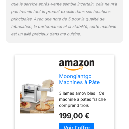
niveaux 1-2 sont adaptés
que le service après-vente semble incertain, cela ne m’a
pour faire des pâtes à
pas freinée tant le produit excelle dans ses fonctions
dumplings, 3-5 pour des
nouilles ou des lasagnes,
principales. Avec une note de 5 pour la qualité de
et 6-7 pour des raviolis.
fabrication, la performance et la stabilité, cette machine
De délicieuses surprises
est un allié précieux dans ma cuisine.
culinaires attendent votre
exploration ! Rapport
eau-farine : Nous
recommandons un
rapport de 4:1 pour la
farine et le liquide.
Cependant, en raison de
Moongiantgo
différences régionales et
Machines à Pâte
de types de farine variés,
Électrique, 3
leur absorption d'eau
3 lames amovibles : Ce
Amovible Lames,
peut différer
machine a pates fraiche
0.5-5mm Épaisseur
considérablement, et le
comprend trois
rapport de 4:1 peut ne
accessoires de lame -
199,00 €
pas convenir à toutes les
lame pour nouilles de
farines. Si la pâte colle
2mm/4mm/6,5 mm. Ces
aux rouleaux pendant le