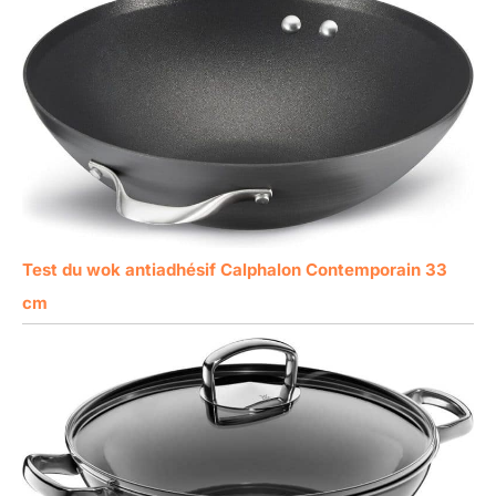
Test du wok antiadhésif Calphalon Contemporain 33
cm