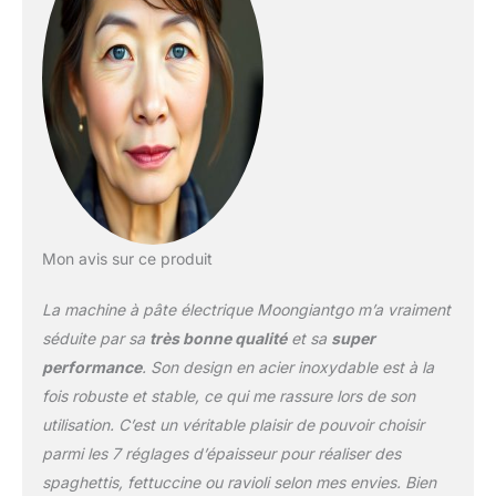
un nettoyage efficace à
l'intérieur des lames ;
*Note : Veuillez ne pas
nettoyer ni l'unité
principale ni la lame
détachable directement
avec de l'eau. Utilisez
plutôt un chiffon humide.
Réglage de l'épaisseur
sur 7 niveaux : En
tournant le bouton de
Mon avis sur ce produit
réglage de l'épaisseur de
1 à 7, vous pouvez
La machine à pâte électrique Moongiantgo m’a vraiment
ajuster sans effort
l'épaisseur entre les
séduite par sa
très bonne qualité
et sa
super
rouleaux pour rouler
performance
. Son design en acier inoxydable est à la
avec précision des pâtes
fois robuste et stable, ce qui me rassure lors de son
de différentes
utilisation. C’est un véritable plaisir de pouvoir choisir
épaisseurs. Les réglages
plus élevés produisent
parmi les 7 réglages d’épaisseur pour réaliser des
des pâtes plus fines. Les
spaghettis, fettuccine ou ravioli selon mes envies. Bien