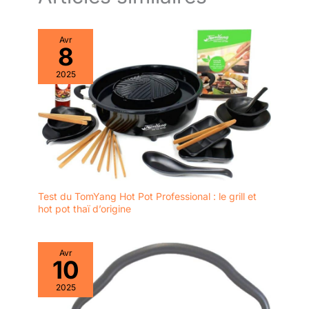
appareil à pates fraiche,
vous pouvez préparer
différents types de pâtes
Avr
comme des spaghettis,
8
des lasagnes, des
nouilles longues, des
2025
nouilles fines, des
nouilles pour wonton ou
des nouilles larges selon
vos goûts ! Assistance
immédiate : Si vous
rencontrez des
problèmes lors de
l'utilisation du laminoir a
Test du TomYang Hot Pot Professional : le grill et
pate, veuillez nous
hot pot thaï d’origine
contacter et nous
répondrons rapidement
dans un délai d'un jour
Avr
10
ouvrable. Le machine à
spaghetti est
2025
accompagné d'une
garantie d'un an, d'une