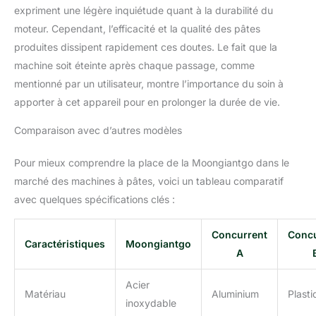
expriment une légère inquiétude quant à la durabilité du
rapport de 4:1 pour la
moteur. Cependant, l’efficacité et la qualité des pâtes
farine et le liquide.
Cependant, en raison de
produites dissipent rapidement ces doutes. Le fait que la
différences régionales et
machine soit éteinte après chaque passage, comme
de types de farine variés,
mentionné par un utilisateur, montre l’importance du soin à
leur absorption d'eau
apporter à cet appareil pour en prolonger la durée de vie.
peut différer
considérablement, et le
Comparaison avec d’autres modèles
rapport de 4:1 peut ne
pas convenir à toutes les
farines. Si la pâte colle
Pour mieux comprendre la place de la Moongiantgo dans le
aux rouleaux pendant le
marché des machines à pâtes, voici un tableau comparatif
laminage, cela indique la
avec quelques spécifications clés :
nécessité d'ajouter un
peu plus de farine. Si la
Concurrent
Concu
pâte se fissure, ajoutez
Caractéristiques
Moongiantgo
une petite quantité de
A
liquide. Créativité : Vous
avez un contrôle total
Acier
Matériau
Aluminium
Plasti
sur les ingrédients, en
inoxydable
utilisant la farine la plus