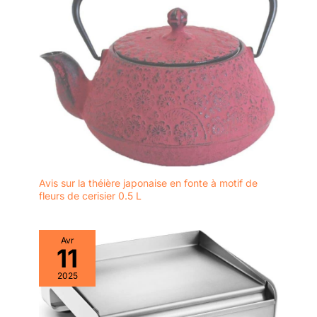
politique de retour de 30
jours et d'un support
technique en ligne à vie.
Si vous avez besoin
d'acheter des moules
italiens, veuillez
rechercher B0B4RFZR62.
Avis sur la théière japonaise en fonte à motif de
fleurs de cerisier 0.5 L
Avr
11
2025