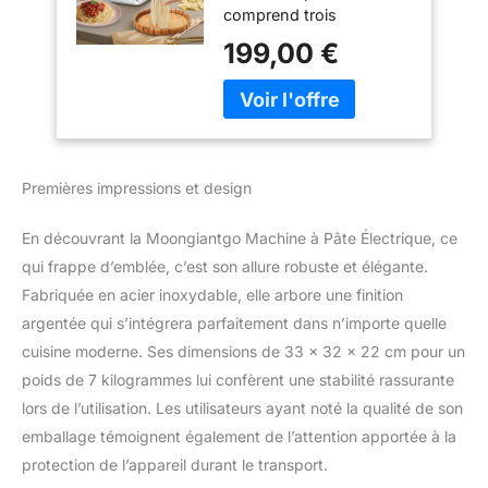
comprend trois
accessoires de lame -
199,00 €
lame pour nouilles de
2mm/4mm/6,5 mm. Ces
lames peuvent être
facilement retirées et
remplacées selon vos
besoins, vous
Premières impressions et design
permettant de créer une
variété de pâtes. Les
En découvrant la Moongiantgo Machine à Pâte Électrique, ce
lames amovibles en acier
inoxydable 430 assurent
qui frappe d’emblée, c’est son allure robuste et élégante.
un nettoyage efficace à
Fabriquée en acier inoxydable, elle arbore une finition
l'intérieur des lames ;
argentée qui s’intégrera parfaitement dans n’importe quelle
*Note : Veuillez ne pas
cuisine moderne. Ses dimensions de 33 x 32 x 22 cm pour un
nettoyer ni l'unité
poids de 7 kilogrammes lui confèrent une stabilité rassurante
principale ni la lame
détachable directement
lors de l’utilisation. Les utilisateurs ayant noté la qualité de son
avec de l'eau. Utilisez
emballage témoignent également de l’attention apportée à la
plutôt un chiffon humide.
protection de l’appareil durant le transport.
Réglage de l'épaisseur