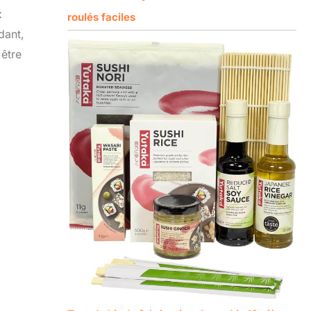
x
roulés faciles
dant,
 être