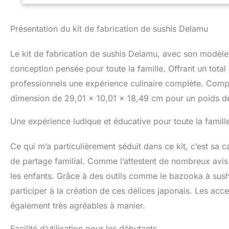
fabrication de sus
y compris un tube
d'animal / triangl
Présentation du kit de fabrication de sushis Delamu
à huile ; baguettes
guide d'utilisatio
Le kit de fabrication de sushis Delamu, avec son modèle 0
nous offrons un g
d'utiliser les outi
conception pensée pour toute la famille. Offrant un tot
types de sushis d
professionnels une expérience culinaire complète. Comp
vous pourriez att
dimension de 29,01 x 10,01 x 18,49 cm pour un poids de 
Matériau de qualit
tapis à sushi son
Une expérience ludique et éducative pour toute la famill
cordes en coton ;
pour plus de durab
amélioré avec un 
Ce qui m’a particulièrement séduit dans ce kit, c’est sa 
des sushis Choix 
de partage familial. Comme l’attestent de nombreux avis c
pour un rendez-vo
famille. Tous les 
les enfants. Grâce à des outils comme le bazooka à sush
de cadeau fantast
participer à la création de ces délices japonais. Les a
Thanksgiving, qu'
également très agréables à manier.
professionnel
Facilité d’utilisation pour les débutants