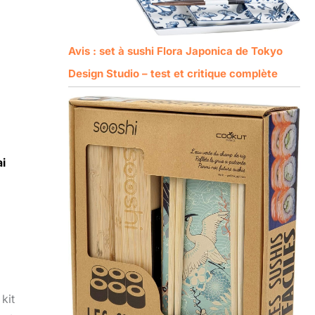
Avis : set à sushi Flora Japonica de Tokyo
Design Studio – test et critique complète
i
kit