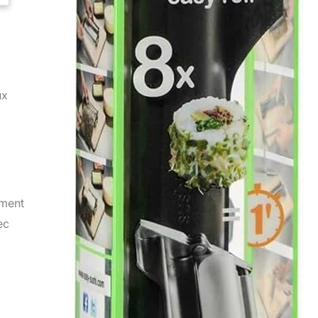
ux
oment
ec