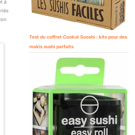
t à
riés
ion
Test du coffret Cookut Sooshi : kits pour des
makis sushi parfaits