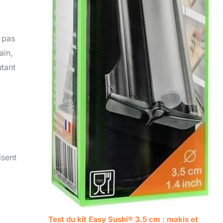
à pas
ain,
utant
isent
Test du kit Easy Sushi® 3.5 cm : makis et