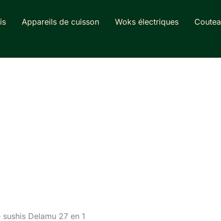
is
Appareils de cuisson
Woks électriques
Coutea
de sushis Delamu 27 en 1