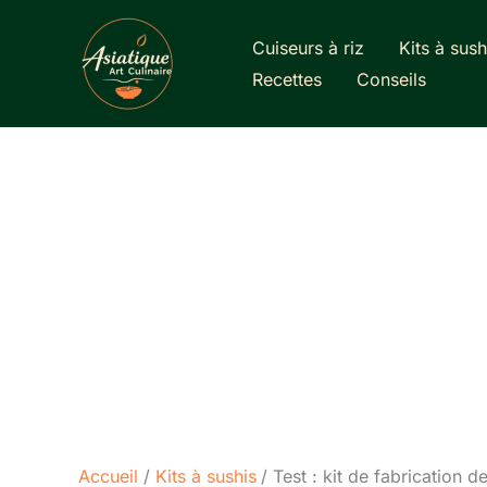
Aller
au
Cuiseurs à riz
Kits à sush
contenu
Recettes
Conseils
Accueil
Kits à sushis
Test : kit de fabrication 