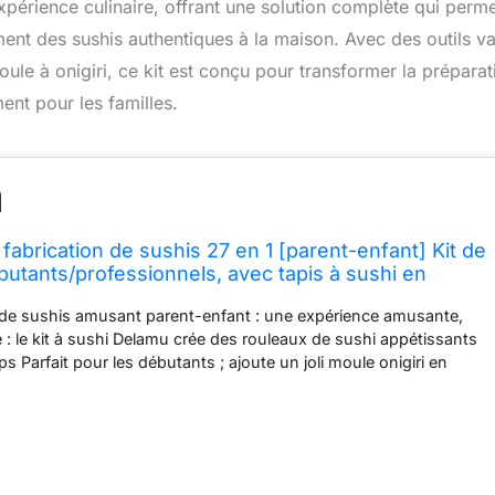
xpérience culinaire, offrant une solution complète qui perme
ment des sushis authentiques à la maison. Avec des outils va
ule à onigiri, ce kit est conçu pour transformer la préparat
ent pour les familles.
fabrication de sushis 27 en 1 [parent-enfant] Kit de
butants/professionnels, avec tapis à sushi en
 sushis, moule à onigiri, palette de riz, couteau à
n de sushis amusant parent-enfant : une expérience amusante,
te : le kit à sushi Delamu crée des rouleaux de sushi appétissants
s Parfait pour les débutants ; ajoute un joli moule onigiri en
 ce qui permet aux adultes et aux enfants de commencer
bérer votre créativité et votre plaisir de raconter des histoires ;
de soucis, vous obtiendrez tout ce dont vous avez besoin pour
 frais, savoureux, nigiri, onigiri ou musubi à tout moment sans
r dans un restaurant Kit de sushis complet 27 en 1 : kit de