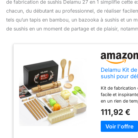
de fabrication de sushis Delamu 27 en 1 simplifie cette e
chacun, du débutant au professionnel, de réaliser facile
tels qu’un tapis en bambou, un bazooka à sushis et un mo
de sushis en un moment de partage et de plaisir, notamm
Delamu Kit de 
sushi pour dé
bambou, tube à
Kit de fabricatio
sushi
facile et inspiran
en un rien de temp
forme d'animal ;
111,92 €
facilement et de li
une recrue ? Pas 
profiter de sushis
avoir à les achete