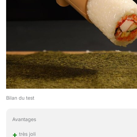
Bilan du test
Avantages
+
très joli