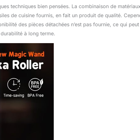
tiques techniques bien pensées. La combinaison de matériau
es de cuisine fournis, en fait un produit de qualité. Cepen
onibilité des pièces détachées n’est pas fournie, ce qui peut
 durabilité à long terme.